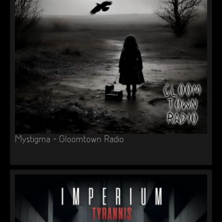
►
►
►
►
Mystigma – Gloomtown Radio