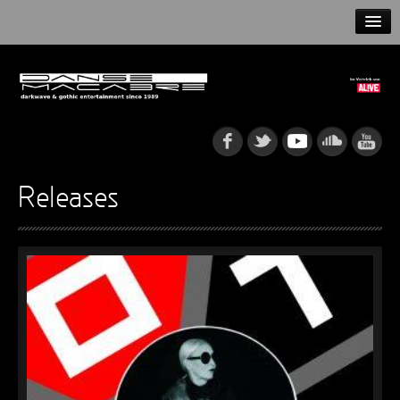
HOME
NEWS
RELEASES
ARTISTS
Releases
INFO
GOTHIP PODCAST
►
Rattenfänger
Oberer Totpunkt
►
Dia De Los Muertos
Oberer Totpunkt