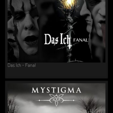
►
Geisterfahrt
Oberer Totpunkt
►
Gevatter Tod
Oberer Totpunkt
►
►
►
►
►
Das Ich – Fanal
►
►
►
►
►