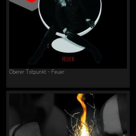
►
Alltag macht tot
Oberer Totpunkt
►
Die Krieger
Oberer Totpunkt
►
Imperator
Oberer Totpunkt
►
Maschinenherz
Oberer Totpunkt
►
Der Siebte Tag
Oberer Totpunkt
►
Langfristig gesehen (sind wir alle tot)
Oberer Totpunkt
Oberer Totpunkt – Feuer
►
Blutmond
Oberer Totpunkt
►
Totentanz
Oberer Totpunkt
►
Teufels Lehrerin
Oberer Totpunkt
►
Zeit verfliegt
Oberer Totpunkt
►
Untergehen
Oberer Totpunkt