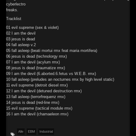
cyberlectro
►
freaks.
►
Tracklist
01 evil supreme (sex & violet)
►
02 I am the devil
03 jesus is dead
►
04 fall asleep v.2
05 fall asleep (beati mortui rmx feat maria mortifera)
06 jesus is dead (technolorgy rmx)
07 I am the devil (acylum rmx)
08 jesus is dead (traumatize rmx)
09 I am the devil (6.aborted.6.fetus vs W.E.B. rmx)
10 fall asleep (preludes an nocturnes rmx by high level static)
11 evil supreme (detroit diesel rmx)
12 I am the devil (detuned destruction rmx)
13 fall asleep (terrorfrequenz rmx)
14 jesus is dead (red-line rmx)
15 evil supreme (tactical module rmx)
16 I am the devil (chamaeleon rmx)
Alle
EBM
Industrial