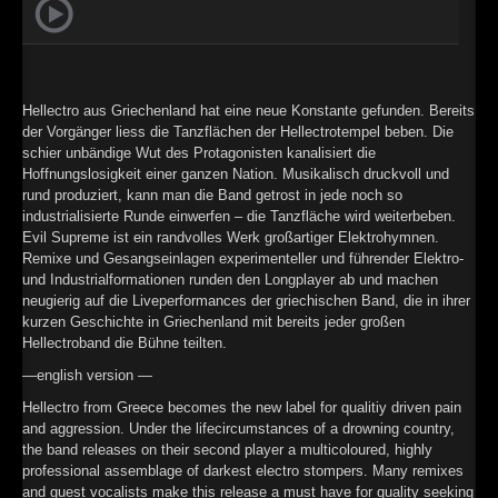
►
Geisterfahrt
Oberer Totpunkt
►
Gevatter Tod
Oberer Totpunkt
►
Hellectro aus Griechenland hat eine neue Konstante gefunden. Bereits
►
der Vorgänger liess die Tanzflächen der Hellectrotempel beben. Die
schier unbändige Wut des Protagonisten kanalisiert die
Hoffnungslosigkeit einer ganzen Nation. Musikalisch druckvoll und
►
rund produziert, kann man die Band getrost in jede noch so
industrialisierte Runde einwerfen – die Tanzfläche wird weiterbeben.
►
Evil Supreme ist ein randvolles Werk großartiger Elektrohymnen.
Remixe und Gesangseinlagen experimenteller und führender Elektro-
►
und Industrialformationen runden den Longplayer ab und machen
neugierig auf die Liveperformances der griechischen Band, die in ihrer
►
kurzen Geschichte in Griechenland mit bereits jeder großen
Hellectroband die Bühne teilten.
►
—english version —
►
Hellectro from Greece becomes the new label for qualitiy driven pain
and aggression. Under the lifecircumstances of a drowning country,
►
the band releases on their second player a multicoloured, highly
professional assemblage of darkest electro stompers. Many remixes
►
and guest vocalists make this release a must have for quality seeking