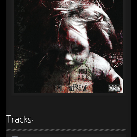
►
Alltag macht tot
Oberer Totpunkt
►
Die Krieger
Oberer Totpunkt
►
Imperator
Oberer Totpunkt
►
Maschinenherz
Oberer Totpunkt
►
Der Siebte Tag
Oberer Totpunkt
►
Langfristig gesehen (sind wir alle tot)
Oberer Totpunkt
►
Blutmond
Oberer Totpunkt
►
Totentanz
Oberer Totpunkt
►
Teufels Lehrerin
Oberer Totpunkt
►
Zeit verfliegt
Tracks:
Oberer Totpunkt
►
Untergehen
Oberer Totpunkt