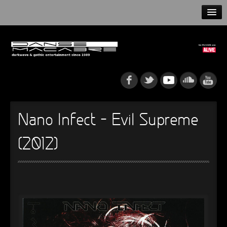
HOME
NEWS
RELEASES
ARTISTS
Nano Infect – Evil Supreme
INFO
(2012)
GOTHIP PODCAST
►
Rattenfänger
Oberer Totpunkt
►
Dia De Los Muertos
Oberer Totpunkt