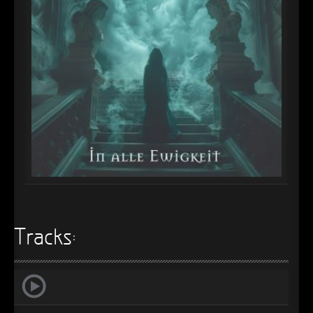
►
Alltag macht tot
Oberer Totpunkt
►
Die Krieger
Oberer Totpunkt
►
Imperator
Oberer Totpunkt
►
Maschinenherz
Oberer Totpunkt
►
Der Siebte Tag
Oberer Totpunkt
►
Langfristig gesehen (sind wir alle tot)
Oberer Totpunkt
►
Blutmond
Oberer Totpunkt
►
Totentanz
Oberer Totpunkt
►
Tracks:
Teufels Lehrerin
Oberer Totpunkt
►
Zeit verfliegt
Oberer Totpunkt
►
Untergehen
Oberer Totpunkt