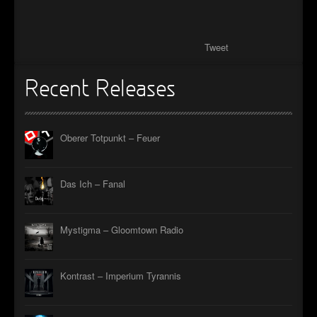
►
Geisterfahrt
Oberer Totpunkt
►
Gevatter Tod
Oberer Totpunkt
Tweet
►
►
Recent Releases
►
Oberer Totpunkt – Feuer
►
►
Das Ich – Fanal
►
►
Mystigma – Gloomtown Radio
►
Kontrast – Imperium Tyrannis
►
►