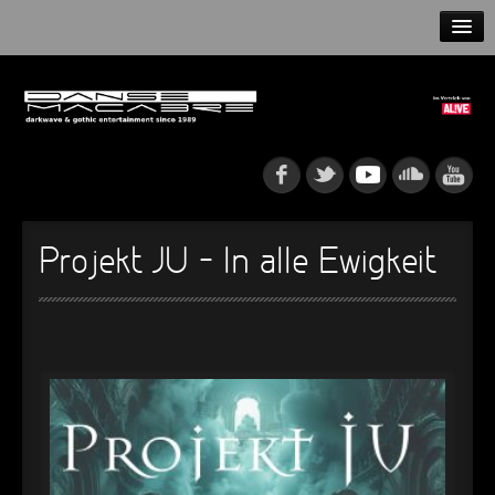
HOME
NEWS
RELEASES
ARTISTS
Projekt JU – In alle Ewigkeit
INFO
GOTHIP PODCAST
►
Rattenfänger
Oberer Totpunkt
►
Dia De Los Muertos
Oberer Totpunkt