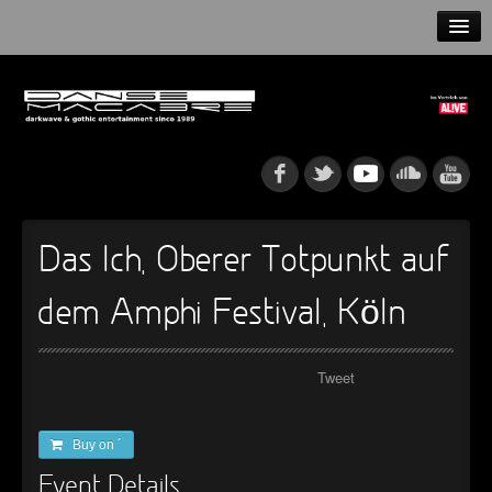
HOME
NEWS
RELEASES
ARTISTS
Das Ich, Oberer Totpunkt auf
INFO
dem Amphi Festival, Köln
GOTHIP PODCAST
Tweet
►
Rattenfänger
Oberer Totpunkt
Buy on ´
►
Dia De Los Muertos
Event Details
Oberer Totpunkt