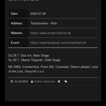
►
Alltag macht tot
Oberer Totpunkt
Date:
2023-07-29
►
Die Krieger
Oberer Totpunkt
Address:
Tanzbrunnen - Köln
►
Imperator
Oberer Totpunkt
Website:
https://www.amphi-festival.de
►
Maschinenherz
Oberer Totpunkt
►
Event:
https://www.facebook.com/amphifestival
Der Siebte Tag
Oberer Totpunkt
►
Langfristig gesehen (sind wir alle tot)
Oberer Totpunkt
Sa 29.7. Das Ich, Main Stage
So 30.7. Oberer Totpunkt, Orbit Stage
►
Blutmond
Oberer Totpunkt
Mit OMD, Combichrist, Front 242, Covenant, Deine Lakaien, Lord
►
Totentanz
of the Lost, Unzucht u.v.a.
Oberer Totpunkt
►
Teufels Lehrerin
12 Juli 2023
Andrey Harkusha
Oberer Totpunkt
►
Zeit verfliegt
Oberer Totpunkt
►
Untergehen
Oberer Totpunkt