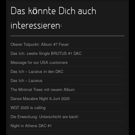
►
Geisterfahrt
Oberer Totpunkt
Das könnte Dich auch
►
Gevatter Tod
Oberer Totpunkt
interessieren:
►
►
Oberer Totpunkt: Album #7 Feuer
►
Das Ich: zweite Single BRUTUS #1 DAC
►
Message for our USA customers
Das Ich – Lazarus in den DAC
►
Das Ich – Lazarus
►
The Minimal Trees mit neuem Album
►
Danse Macabre Night 6.Juni 2025
►
WGT 2025 is calling
Die Erweckung: Unterschicht are back!
►
Night in Athens DAC #1
►