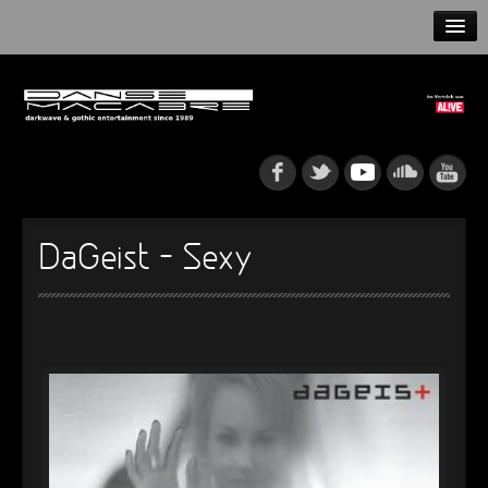
HOME
NEWS
RELEASES
ARTISTS
DaGeist – Sexy
INFO
GOTHIP PODCAST
►
Rattenfänger
Oberer Totpunkt
►
Dia De Los Muertos
Oberer Totpunkt