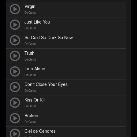
►
Geisterfahrt
Oberer Totpunkt
Virgin
►
DaGeist
Gevatter Tod
Oberer Totpunkt
Just Like You
►
DaGeist
►
So Cold So Dark So New
DaGeist
►
Truth
DaGeist
►
I am Alone
►
DaGeist
Don't Close Your Eyes
►
DaGeist
►
Kiss Or Kill
DaGeist
►
Broken
►
DaGeist
Ciel de Cendres
►