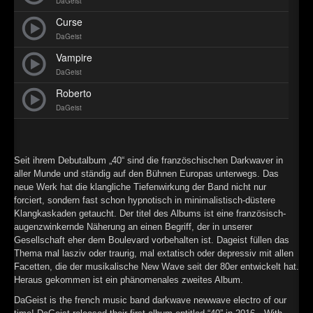
DaGeist
►
Curse
DaGeist
►
Vampire
►
DaGeist
Roberto
►
DaGeist
Seit ihrem Debutalbum „40“ sind die französchischen Darkwaver in
aller Munde und ständig auf den Bühnen Europas unterwegs. Das
neue Werk hat die klangliche Tiefenwirkung der Band nicht nur
forciert, sondern fast schon hypnotisch in minimalistisch-düstere
Klangkaskaden getaucht. Der titel des Albums ist eine französisch-
augenzwinkernde Näherung an einen Begriff, der in unserer
Gesellschaft eher dem Boulevard vorbehalten ist. Dageist füllen das
Thema mal lasziv oder traurig, mal extatisch oder depressiv mit allen
Facetten, die der musikalische New Wave seit der 80er entwickelt hat.
Heraus gekommen ist ein phänomenales zweites Album.
DaGeist is the french music band darkwave newwave electro of our