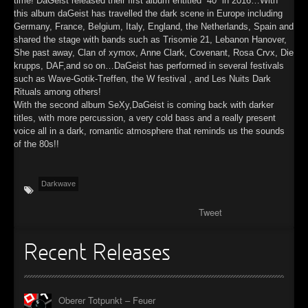
time! DaGeist released their first album entitled “40” in 2016…With
this album daGeist has travelled the dark scene in Europe including
Germany, France, Belgium, Italy, England, the Netherlands, Spain and
shared the stage with bands such as Trisomie 21, Lebanon Hanover,
She past away, Clan of xymox, Anne Clark, Covenant, Rosa Crvx, Die
krupps, DAF,and so on…DaGeist has performed in several festivals
such as Wave-Gotik-Treffen, the W festival , and Les Nuits Dark
Rituals among others!
With the second album SeXy,DaGeist is coming back with darker
titles, with more percussion, a very cold bass and a really present
voice all in a dark, romantic atmosphere that reminds us the sounds
of the 80s!!
Darkwave
Tweet
Recent Releases
Oberer Totpunkt – Feuer