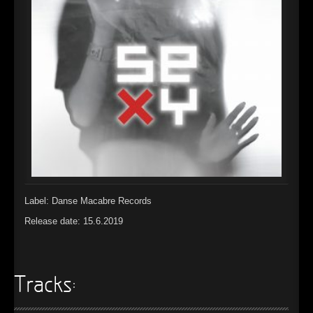
►
Alltag macht tot
Oberer Totpunkt
►
Die Krieger
Oberer Totpunkt
►
Imperator
Oberer Totpunkt
►
Maschinenherz
Oberer Totpunkt
►
Der Siebte Tag
Oberer Totpunkt
►
Langfristig gesehen (sind wir alle tot)
Oberer Totpunkt
►
Blutmond
Oberer Totpunkt
Label: Danse Macabre Records
►
Totentanz
Oberer Totpunkt
Release date: 15.6.2019
►
Teufels Lehrerin
Oberer Totpunkt
►
Zeit verfliegt
Oberer Totpunkt
Tracks:
►
Untergehen
Oberer Totpunkt