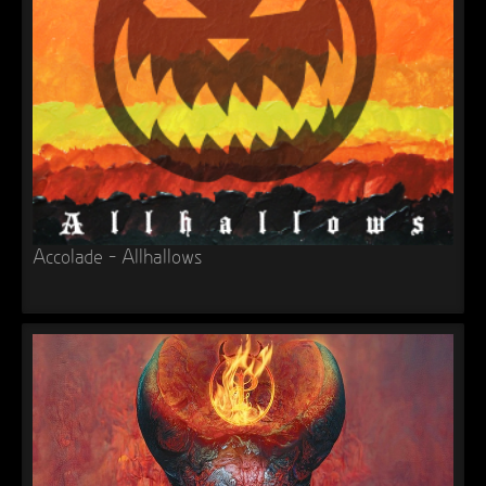
►
Alltag macht tot
Oberer Totpunkt
►
Die Krieger
Oberer Totpunkt
►
Imperator
Oberer Totpunkt
►
Maschinenherz
Oberer Totpunkt
►
Der Siebte Tag
Oberer Totpunkt
►
Langfristig gesehen (sind wir alle tot)
Oberer Totpunkt
Accolade – Allhallows
►
Blutmond
Oberer Totpunkt
►
Totentanz
Oberer Totpunkt
►
Teufels Lehrerin
Oberer Totpunkt
►
Zeit verfliegt
Oberer Totpunkt
►
Untergehen
Oberer Totpunkt