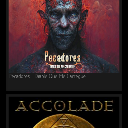
►
Geisterfahrt
Oberer Totpunkt
►
Gevatter Tod
Oberer Totpunkt
►
►
►
►
►
Pecadores – Diable Que Me Carregue
►
►
►
►
►