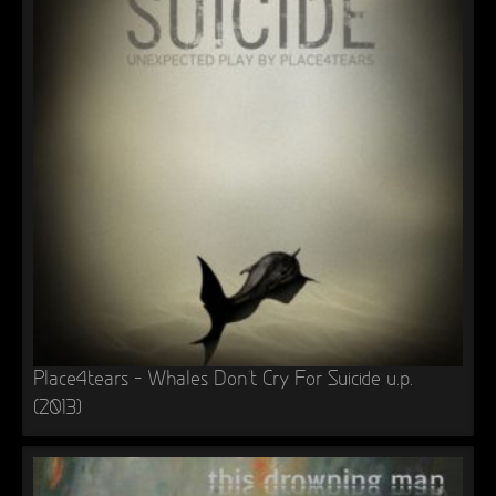
Place4tears – Whales Don’t Cry For Suicide u.p.
(2013)