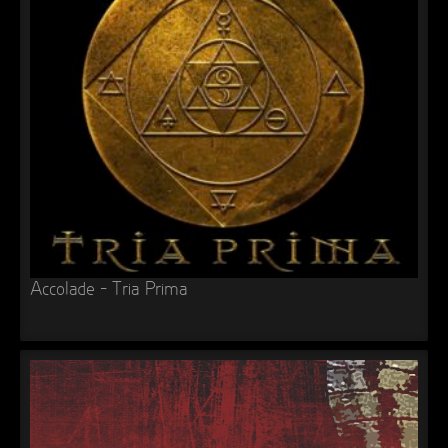
►
►
►
►
Accolade – Tria Prima