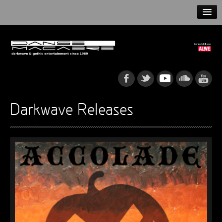
HOME
NEWS
RELEASES
ARTISTS
Darkwave Releases
INFO
GOTHIP PODCAST
►
Rattenfänger
Oberer Totpunkt
►
Dia De Los Muertos
Oberer Totpunkt