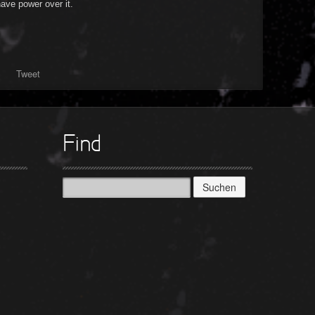
ave power over it.
Tweet
Find
Suchen
nach: