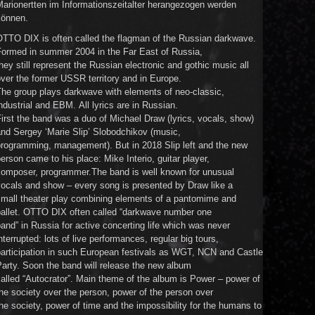
arionertten im Informationszeitalter herangezogen werden
können.
OTTO DIX is often called the flagman of the Russian darkwave.
Formed in summer 2004 in the Far East of Russia,
hey still represent the Russian electronic and gothic music all
ver the former USSR territory and in Europe.
The group plays darkwave with elements of neo-classic,
ndustrial and ЕВМ. All lyrics are in Russian.
irst the band was a duo of Michael Draw (lyrics, vocals, show)
nd Sergey ‘Marie Slip’ Slobodchikov (music,
programming, management). But in 2018 Slip left and the new
erson came to his place: Mike Interio, guitar player,
composer, programmer.The band is well known for unusual
vocals and show – every song is presented by Draw like a
small theater play combining elements of a pantomime and
ballet. OTTO DIX often called “darkwave number one
and” in Russia for active concerting life which was never
nterrupted: lots of live performances, regular big tours,
participation in such European festivals as WGT, NCN and Castle
arty. Soon the band will release the new album
alled “Autocrator”. Main theme of the album is Power – power of
he society over the person, power of the person over
he society, power of time and the impossibility for the humans to