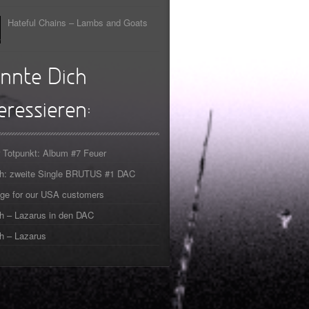
Hateful Chains – Lambs and Goats
nnte Dich
eressieren:
 Totpunkt: Album #7 Feuer
ch: zweite Single BRUTUS #1 DAC
ge for our USA customers
h – Lazarus in den DAC
h – Lazarus