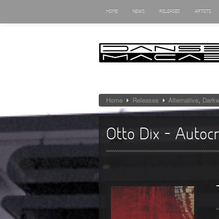
HOME
NEWS
RELEASES
ARTISTS
Home
Releases
Alternative
,
Dark
Otto Dix – Autocr