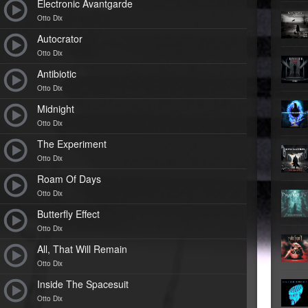
Teufel
Electronic Avantgarde
Oberer To
Otto Dix
►
Zeit ve
Oberer To
Autocrator
►
Unter
Otto Dix
Oberer To
Antibiotic
►
Geiste
Oberer To
Otto Dix
►
Gevatt
Midnight
Oberer To
Otto Dix
►
The Experiment
Otto Dix
►
Roam Of Days
►
Otto Dix
Butterfly Effect
►
Otto Dix
►
All, That Will Remain
Otto Dix
►
Inside The Spacesuit
►
Otto Dix