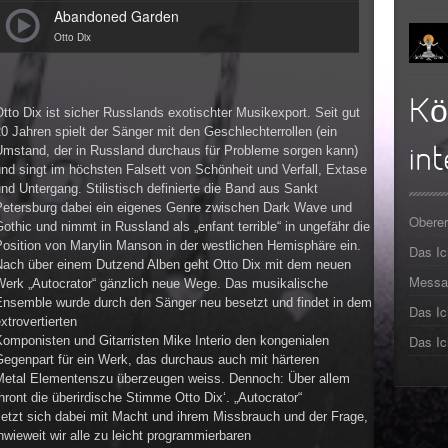
Abandoned Garden
►
Otto Dix
►
►
Kö
tto Dix ist sicher Russlands exotischter Musikexport. Seit gut
0 Jahren spielt der Sänger mit den Geschlechterrollen (ein
►
Umstand, der in Russland durchaus für Probleme sorgen kann)
int
nd singt im höchsten Falsett von Schönheit und Verfall, Extase
►
nd Untergang. Stilistisch definierte die Band aus Sankt
Petersburg dabei ein eigenes Genre zwischen Dark Wave und
►
Oberer
othic und nimmt in Russland als „enfant terrible“ in ungefähr die
Position von Marylin Manson in der westlichen Hemisphäre ein.
Das I
►
Nach über einem Dutzend Alben geht Otto Dix mit dem neuen
Messa
Werk „Autocrator“ gänzlich neue Wege. Das musikalische
Ensemble wurde durch den Sänger neu besetzt und findet in dem
Das Ic
xtrovertierten
Das Ic
omponisten und Gitarristen Mike Interio den kongenialen
egenpart für ein Werk, das durchaus auch mit härteren
Metal Elementenszu überzeugen weiss. Dennoch: Über allem
hront die überirdische Stimme Otto Dix‘. „Autocrator“
setzt sich dabei mit Macht und ihrem Missbrauch und der Frage,
nwieweit wir alle zu leicht programmierbaren