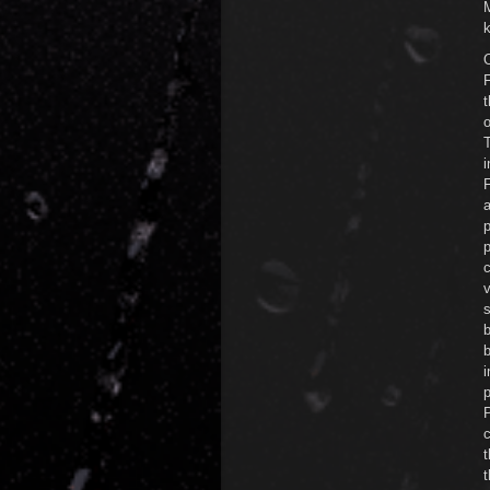
M
t
o
i
F
a
p
b
i
P
c
t
t