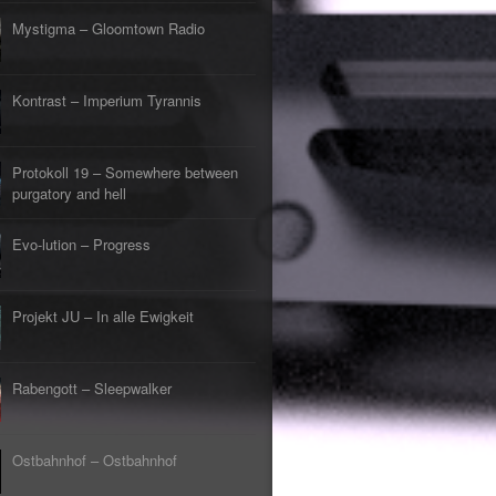
s Lehrerin
tpunkt
Mystigma – Gloomtown Radio
rfliegt
tpunkt
gehen
Kontrast – Imperium Tyrannis
tpunkt
rfahrt
tpunkt
Protokoll 19 – Somewhere between
er Tod
tpunkt
purgatory and hell
Evo-lution – Progress
Projekt JU – In alle Ewigkeit
Rabengott – Sleepwalker
Ostbahnhof – Ostbahnhof