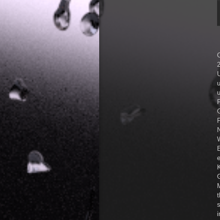
O
2
u
u
G
e
K
G
t
i