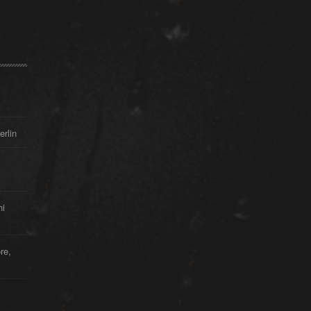
erlin
hi
re,