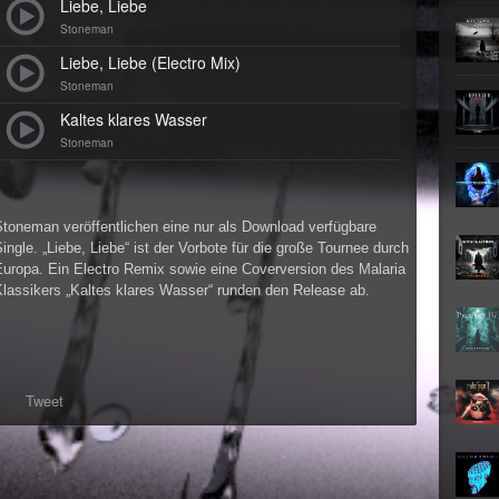
Teufel
Liebe, Liebe
Oberer To
Stoneman
►
Zeit ve
Oberer To
Liebe, Liebe (Electro Mix)
►
Unter
Stoneman
Oberer To
Kaltes klares Wasser
►
Geiste
Oberer To
Stoneman
►
Gevatt
Oberer To
►
Stoneman veröffentlichen eine nur als Download verfügbare
ingle. „Liebe, Liebe“ ist der Vorbote für die große Tournee durch
►
Europa. Ein Electro Remix sowie eine Coverversion des Malaria
Klassikers „Kaltes klares Wasser“ runden den Release ab.
►
►
►
Tweet
►
►