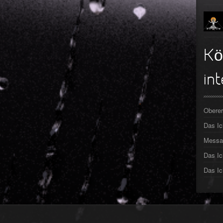
►
►
►
Kö
►
int
►
►
Oberer
Das I
►
Messa
Das Ic
Das Ic