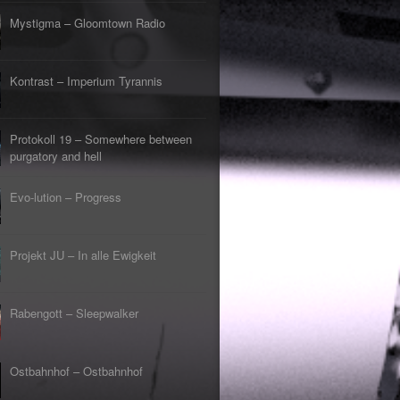
s Lehrerin
tpunkt
Mystigma – Gloomtown Radio
rfliegt
tpunkt
gehen
Kontrast – Imperium Tyrannis
tpunkt
rfahrt
tpunkt
Protokoll 19 – Somewhere between
er Tod
tpunkt
purgatory and hell
Evo-lution – Progress
Projekt JU – In alle Ewigkeit
Rabengott – Sleepwalker
Ostbahnhof – Ostbahnhof