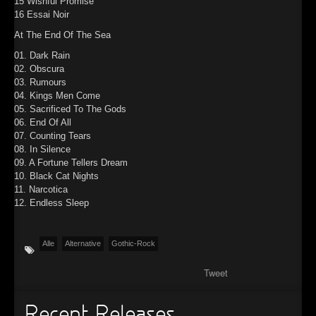
15 Wishful Promise
16 Essai Noir
At The End Of The Sea
01. Dark Rain
02. Obscura
03. Rumours
04. Kings Men Come
05. Sacrificed To The Gods
06. End Of All
07. Counting Tears
08. In Silence
09. A Fortune Tellers Dream
10. Black Cat Nights
11. Narcotica
12. Endless Sleep
Alle
Alternative
Gothic-Rock
Tweet
Recent Releases