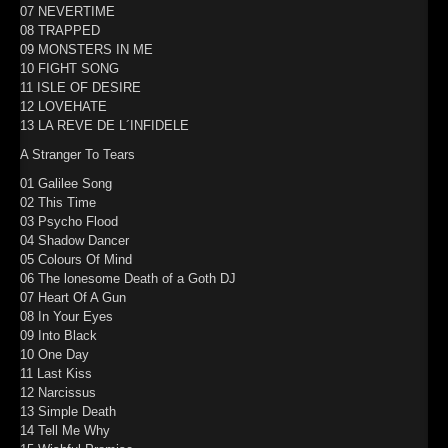
07 NEVERTIME
►
08 TRAPPED
09 MONSTERS IN ME
►
10 FIGHT SONG
11 ISLE OF DESIRE
►
12 LOVEHATE
13 LA REVE DE L´INFIDELE
►
A Stranger To Tears
01 Galilee Song
02 This Time
03 Psycho Flood
04 Shadow Dancer
05 Colours Of Mind
06 The lonesome Death of a Goth DJ
07 Heart Of A Gun
08 In Your Eyes
09 Into Black
10 One Day
11 Last Kiss
12 Narcissus
13 Simple Death
14 Tell Me Why