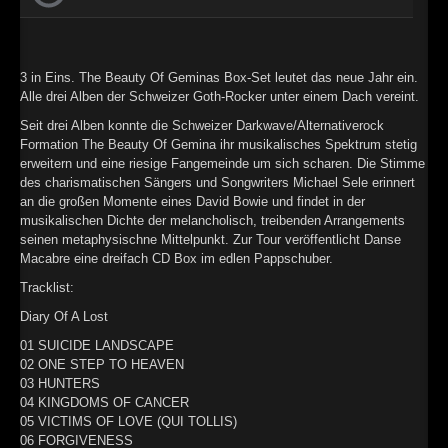
►
Geisterfahrt
Oberer Totpunkt
►
Gevatter Tod
Oberer Totpunkt
3 in Eins. The Beauty Of Geminas Box-Set leutet das neue Jahr ein.
►
Alle drei Alben der Schweizer Goth-Rocker unter einem Dach vereint.
►
Seit drei Alben konnte die Schweizer Darkwave/Alternativerock
Formation The Beauty Of Gemina ihr musikalisches Spektrum stetig
►
erweitern und eine riesige Fangemeinde um sich scharen. Die Stimme
des charismatischen Sängers und Songwriters Michael Sele erinnert
►
an die großen Momente eines David Bowie und findet in der
musikalischen Dichte der melancholisch, treibenden Arrangements
►
seinen metaphysischne Mittelpunkt. Zur Tour veröffentlicht Danse
Macabre eine dreifach CD Box im edlen Pappschuber.
►
Tracklist:
►
Diary Of A Lost
01 SUICIDE LANDSCAPE
►
02 ONE STEP TO HEAVEN
03 HUNTERS
►
04 KINGDOMS OF CANCER
05 VICTIMS OF LOVE (QUI TOLLIS)
►
06 FORGIVENESS