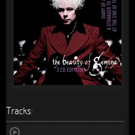
►
Alltag macht tot
Oberer Totpunkt
►
Die Krieger
Oberer Totpunkt
►
Imperator
Oberer Totpunkt
►
Maschinenherz
Oberer Totpunkt
►
Der Siebte Tag
Oberer Totpunkt
►
Langfristig gesehen (sind wir alle tot)
Oberer Totpunkt
►
Blutmond
Oberer Totpunkt
►
Totentanz
Oberer Totpunkt
►
Teufels Lehrerin
Oberer Totpunkt
Tracks:
►
Zeit verfliegt
Oberer Totpunkt
►
Untergehen
Oberer Totpunkt