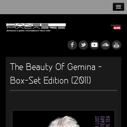
HOME
NEWS
RELEASES
ARTISTS
The Beauty Of Gemina –
INFO
Box-Set Edition (2011)
GOTHIP PODCAST
►
Rattenfänger
Oberer Totpunkt
►
Dia De Los Muertos
Oberer Totpunkt