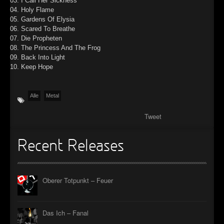
03. I Call Her Sickness
04. Holy Flame
►
05. Gardens Of Elysia
06. Scared To Breathe
►
07. Die Propheten
08. The Princess And The Frog
►
09. Back Into Light
10. Keep Hope
►
Alle
Metal
Tweet
Recent Releases
Oberer Totpunkt – Feuer
Das Ich – Fanal