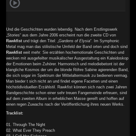
►
Geisterfahrt
Oberer Totpunkt
►
Gevatter Tod
Oberer Totpunkt
►
Und die Geschichten wurden lebendig. Nach dem Erstlingswerk
„Stories“ aus dem Jahre 2006 erscheint nun die zweite CD von
►
Rawkfist
und trägt den Titel: „
Gardens of Elysia
“. Im Symphonic
Metal mag man das stilistische Umfeld der Band orten und doch sind
►
Rawkfist
weit mehr: Sie erzählen hochemotionale Geschichten und
wecken mit ausgefeilter musikalischer Ausgestaltung ein Kaleidoskop
►
der Emotionen beim Zuhörer. Harmonisch und melodiebetont ist der
klangliche Kosmos der um die blonde Röhre Sabine agierenden Band,
►
die sich sogar im Spektrum der Mittelaltermusik zu bedienen vermag.
Man bieder t sich nicht an und findet eigene Facetten und einen
►
höchstidividuellen Erzählstil. Rawkfist können sich nach zwei Jahren
Bandgeschichte schon einer sehr treuen Fangemeinde erfreuen, sind
►
auf dem zweiten Album in erheblichen Masse gereift und hoffen auf
einen regen Zuwachs nach der Veröffentlichung ihres neuen Werks.
►
Tracklist:
►
01. Through The Night
02. What Ever They Preach
►