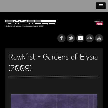
HOME
NEWS
RELEASES
ARTISTS
Rawkfist – Gardens of Elysia
INFO
(2009)
GOTHIP PODCAST
►
Rattenfänger
Oberer Totpunkt
►
Dia De Los Muertos
Oberer Totpunkt