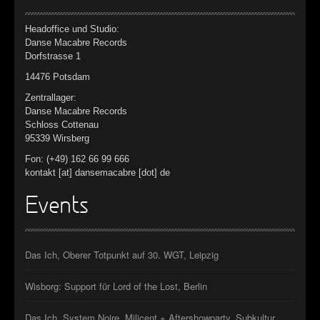
Headoffice und Studio:
Danse Macabre Records
Dorfstrasse 1
14476 Potsdam
Zentrallager:
Danse Macabre Records
Schloss Cottenau
95339 Wirsberg
Fon: (+49) 162 66 99 666
kontakt [at] dansemacabre [dot] de
Events
Das Ich, Oberer Totpunkt auf 30. WGT, Leipzig
Wisborg: Support für Lord of the Lost, Berlin
Das Ich, System Noire, Milicent + Aftershowparty, Subkultur,