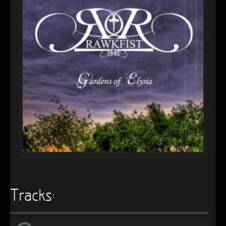
►
Alltag macht tot
Oberer Totpunkt
►
Die Krieger
Oberer Totpunkt
►
Imperator
Oberer Totpunkt
►
Maschinenherz
Oberer Totpunkt
►
Der Siebte Tag
Oberer Totpunkt
►
Langfristig gesehen (sind wir alle tot)
Oberer Totpunkt
►
Blutmond
Oberer Totpunkt
►
Totentanz
Oberer Totpunkt
►
Teufels Lehrerin
Oberer Totpunkt
►
Zeit verfliegt
Tracks:
Oberer Totpunkt
►
Untergehen
Oberer Totpunkt