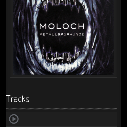
►
Alltag macht tot
Oberer Totpunkt
►
Die Krieger
Oberer Totpunkt
►
Imperator
Oberer Totpunkt
►
Maschinenherz
Oberer Totpunkt
►
Der Siebte Tag
Oberer Totpunkt
►
Langfristig gesehen (sind wir alle tot)
Oberer Totpunkt
►
Blutmond
Oberer Totpunkt
►
Totentanz
Oberer Totpunkt
►
Teufels Lehrerin
Tracks:
Oberer Totpunkt
►
Zeit verfliegt
Oberer Totpunkt
►
Untergehen
Oberer Totpunkt