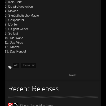
2. Kein Herz
3. Es wird gestorben
4. Moloch
5. Synästhetische Magie
6. Gespenster
7. L´enfer
8. Es geht weiter
9. So laut
10. Die Wand
11. Das Virus
12. Kränze
13. Das Pendel
Alle
Electro-Pop
Tweet
Recent Releases
Oberer Totpunkt – Feuer