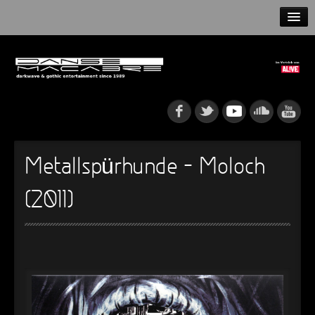
HOME
NEWS
RELEASES
ARTISTS
Metallspürhunde – Moloch
INFO
(2011)
GOTHIP PODCAST
►
Rattenfänger
Oberer Totpunkt
►
Dia De Los Muertos
Oberer Totpunkt