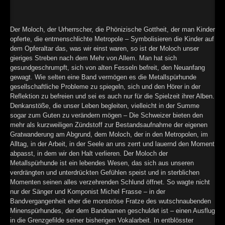
►
Geisterfahrt
Oberer Totpunkt
►
Gevatter Tod
Oberer Totpunkt
Der Moloch, der Urherrscher, die Phönizische Gottheit, der man Kinder
opferte, die entmenschlichte Metropole – Symbolisieren die Kinder auf
►
dem Opferaltar das, was wir einst waren, so ist der Moloch unser
gieriges Streben nach dem Mehr von Allem. Man hat sich
►
gesundgeschrumpft, sich von alten Fesseln befreit, den Neuanfang
gewagt. Wie selten eine Band vermögen es die Metallspürhunde
►
gesellschaftliche Probleme zu spiegeln, sich und den Hörer in der
Reflektion zu befreien und sei es auch nur für die Spielzeit ihrer Alben.
►
Denkanstöße, die unser Leben begleiten, vielleicht in der Summe
sogar zum Guten zu verändern mögen – Die Schweizer bieten den
►
mehr als kurzweiligen Zündstoff zur Bestandsaufnahme der eigenen
Gratwanderung am Abgrund, dem Moloch, der in den Metropolen, im
►
Alltag, in der Arbeit, in der Seele an uns zerrt und lauernd den Moment
abpasst, in dem wir den Halt verlieren. Der Moloch der
►
Metallspürhunde ist ein lebendes Wesen, das sich aus unseren
verdrängten und unterdrückten Gefühlen speist und in sterblichen
►
Momenten seinen alles verzehrenden Schlund öffnet. So wagte nicht
nur der Sänger und Komponist Michel Frasse – in der
►
Bandvergangenheit eher die monströse Fratze des wutschnaubenden
Minenspürhundes, der dem Bandnamen geschuldet ist – einen Ausflug
►
in die Grenzgefilde seiner bisherigen Vokalarbeit. In entblösster