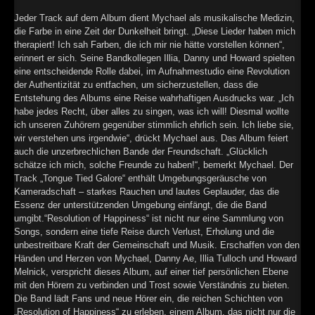
►
Jeder Track auf dem Album dient Mychael als musikalische Medizin,
die Farbe in eine Zeit der Dunkelheit bringt. „Diese Lieder haben mich
►
therapiert! Ich sah Farben, die ich mir nie hätte vorstellen können“,
erinnert er sich. Seine Bandkollegen Illia, Danny und Howard spielten
►
eine entscheidende Rolle dabei, im Aufnahmestudio eine Revolution
der Authentizität zu entfachen, um sicherzustellen, dass die
►
Entstehung des Albums eine Reise wahrhaftigen Ausdrucks war. „Ich
habe jedes Recht, über alles zu singen, was ich will! Diesmal wollte
ich unseren Zuhörern gegenüber stimmlich ehrlich sein. Ich liebe sie,
wir verstehen uns irgendwie“, drückt Mychael aus. Das Album feiert
auch die unzerbrechlichen Bande der Freundschaft. „Glücklich
schätze ich mich, solche Freunde zu haben!“, bemerkt Mychael. Der
Track „Tongue Tied Galore“ enthält Umgebungsgeräusche von
Kameradschaft – starkes Rauchen und lautes Geplauder, das die
Essenz der unterstützenden Umgebung einfängt, die die Band
umgibt.“Resolution of Happiness“ ist nicht nur eine Sammlung von
Songs, sondern eine tiefe Reise durch Verlust, Erholung und die
unbestreitbare Kraft der Gemeinschaft und Musik. Erschaffen von den
Händen und Herzen von Mychael, Danny Ae, Illia Tulloch und Howard
Melnick, verspricht dieses Album, auf einer tief persönlichen Ebene
mit den Hörern zu verbinden und Trost sowie Verständnis zu bieten.
Die Band lädt Fans und neue Hörer ein, die reichen Schichten von
„Resolution of Happiness“ zu erleben, einem Album, das nicht nur die