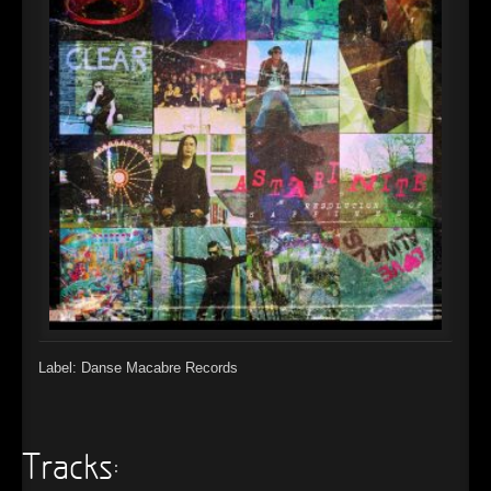
►
Alltag macht tot
Oberer Totpunkt
►
Die Krieger
Oberer Totpunkt
►
Imperator
Oberer Totpunkt
►
Maschinenherz
Oberer Totpunkt
►
Der Siebte Tag
Oberer Totpunkt
►
Langfristig gesehen (sind wir alle tot)
Oberer Totpunkt
►
Blutmond
Oberer Totpunkt
►
Totentanz
Oberer Totpunkt
►
Teufels Lehrerin
Label: Danse Macabre Records
Oberer Totpunkt
►
Zeit verfliegt
Oberer Totpunkt
►
Untergehen
Tracks:
Oberer Totpunkt