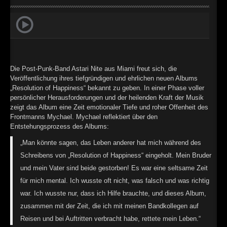
►
Geisterfahrt
Oberer Totpunkt
►
Gevatter Tod
Oberer Totpunkt
►
►
Die Post-Punk-Band Astari Nite aus Miami freut sich, die
Veröffentlichung ihres tiefgründigen und ehrlichen neuen Albums
►
„Resolution of Happiness“ bekannt zu geben. In einer Phase voller
persönlicher Herausforderungen und der heilenden Kraft der Musik
►
zeigt das Album eine Zeit emotionaler Tiefe und roher Offenheit des
Frontmanns Mychael. Mychael reflektiert über den
►
Entstehungsprozess des Albums:
►
„Man könnte sagen, das Leben anderer hat mich während des
Schreibens von „Resolution of Happiness“ eingeholt. Mein Bruder
►
und mein Vater sind beide gestorben! Es war eine seltsame Zeit
►
für mich mental. Ich wusste oft nicht, was falsch und was richtig
war. Ich wusste nur, dass ich Hilfe brauchte, und dieses Album,
►
zusammen mit der Zeit, die ich mit meinen Bandkollegen auf
►
Reisen und bei Auftritten verbracht habe, rettete mein Leben.“