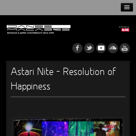
HOME
NEWS
RELEASES
ARTISTS
Astari Nite – Resolution of
INFO
Happiness
GOTHIP PODCAST
►
Rattenfänger
Oberer Totpunkt
►
Dia De Los Muertos
Oberer Totpunkt