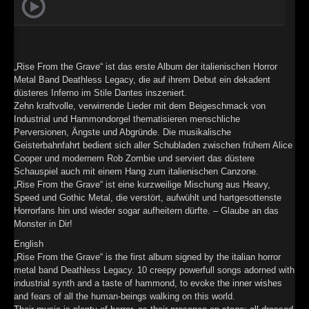
►
Geisterfahrt
Oberer Totpunkt
►
Gevatter Tod
Oberer Totpunkt
►
„Rise From the Grave“ ist das erste Album der italienischen Horror
Metal Band Deathless Legacy, die auf ihrem Debut ein dekadent
►
düsteres Inferno im Stile Dantes inszeniert.
Zehn kraftvolle, verwirrende Lieder mit dem Beigeschmack von
►
Industrial und Hammondorgel thematisieren menschliche
Perversionen, Ängste und Abgründe. Die musikalische
►
Geisterbahnfahrt bedient sich aller Schubladen zwischen frühem Alice
Cooper und modernem Rob Zombie und serviert das düstere
►
Schauspiel auch mit einem Hang zum italienischen Canzone.
„Rise From the Grave“ ist eine kurzweilige Mischung aus Heavy,
►
Speed und Gothic Metal, die verstört, aufwühlt und hartgesottenste
Horrorfans hin und wieder sogar aufheitern dürfte. – Glaube an das
►
Monster in Dir!
►
English
„Rise From the Grave“ is the first album signed by the italian horror
►
metal band Deathless Legacy. 10 creepy powerfull songs adorned with
industrial synth and a taste of hammond, to evoke the inner wishes
and fears of all the human-beings walking on this world.
►