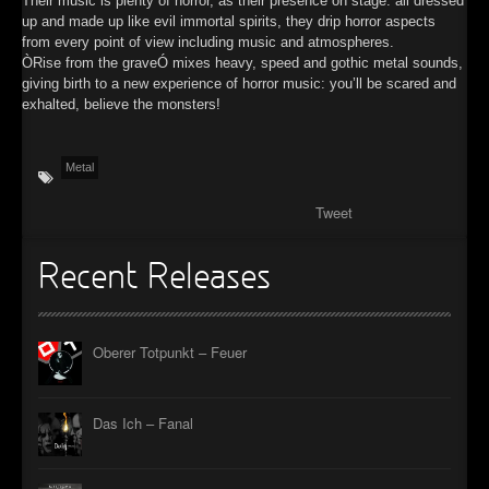
Their music is plenty of horror, as their presence on stage: all dressed
up and made up like evil immortal spirits, they drip horror aspects
►
from every point of view including music and atmospheres.
ÒRise from the graveÓ mixes heavy, speed and gothic metal sounds,
►
giving birth to a new experience of horror music: you’ll be scared and
exhalted, believe the monsters!
►
►
Metal
Tweet
Recent Releases
Oberer Totpunkt – Feuer
Das Ich – Fanal