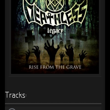
►
Alltag macht tot
Oberer Totpunkt
►
Die Krieger
Oberer Totpunkt
►
Imperator
Oberer Totpunkt
►
Maschinenherz
Oberer Totpunkt
►
Der Siebte Tag
Oberer Totpunkt
►
Langfristig gesehen (sind wir alle tot)
Oberer Totpunkt
►
Blutmond
Oberer Totpunkt
►
Totentanz
Oberer Totpunkt
►
Teufels Lehrerin
Oberer Totpunkt
►
Zeit verfliegt
Tracks:
Oberer Totpunkt
►
Untergehen
Oberer Totpunkt