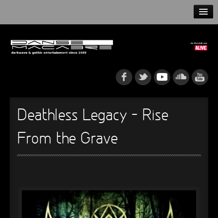
HOME
NEWS
RELEASES
ARTISTS
Deathless Legacy – Rise
INFO
From the Grave
GOTHIP PODCAST
►
Rattenfänger
Oberer Totpunkt
►
Dia De Los Muertos
Oberer Totpunkt