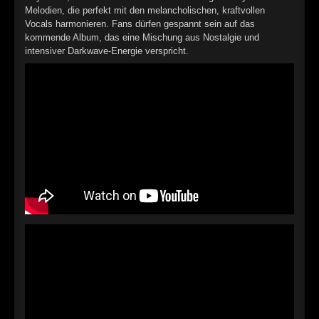
►
Geisterfahrt
Oberer Totpunkt
Melodien, die perfekt mit den melancholischen, kraftvollen
Vocals harmonieren. Fans dürfen gespannt sein auf das
►
Gevatter Tod
kommende Album, das eine Mischung aus Nostalgie und
Oberer Totpunkt
intensiver Darkwave-Energie verspricht.
►
►
►
►
►
►
►
►
►
►