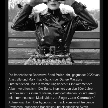
►
Alltag macht tot
Oberer Totpunkt
►
Die Krieger
Oberer Totpunkt
►
Imperator
Oberer Totpunkt
►
Maschinenherz
Oberer Totpunkt
►
Der Siebte Tag
Oberer Totpunkt
►
Langfristig gesehen (sind wir alle tot)
Oberer Totpunkt
►
Blutmond
Oberer Totpunkt
►
Totentanz
Oberer Totpunkt
Die französische Darkwave-Band
Polarlicht
, gegründet 2020 von
Alastrelle und Marx, hat kürzlich bei
Danse Macabre
►
Teufels Lehrerin
Oberer Totpunkt
unterschrieben und ein Vorstellungsvideo für ihr kommendes
Album veröffentlicht. Die Band, inspiriert von den 80er Jahren
►
Zeit verfliegt
Oberer Totpunkt
und bekannt für ihren düsteren, synthgetriebenen Sound, erregt
mit ihrem neuesten Musikvideo zur Single
„Lost Generation“
►
Untergehen
Oberer Totpunkt
Aufmerksamkeit. Der hypnotische Track kombiniert treibende
Rhythmen, dröhnende Basslinien und eindringliche Synth-