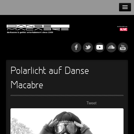
HOME
NEWS
RELEASES
ARTISTS
Polarlicht auf Danse
INFO
Macabre
GOTHIP PODCAST
Tweet
►
Rattenfänger
Oberer Totpunkt
►
Dia De Los Muertos
Oberer Totpunkt