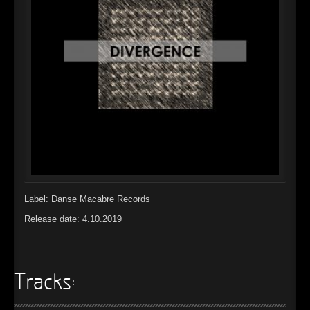
►
Alltag macht tot
Oberer Totpunkt
►
Die Krieger
Oberer Totpunkt
►
Imperator
Oberer Totpunkt
►
Maschinenherz
Oberer Totpunkt
►
Der Siebte Tag
Oberer Totpunkt
►
Langfristig gesehen (sind wir alle tot)
Oberer Totpunkt
►
Blutmond
Oberer Totpunkt
Label: Danse Macabre Records
►
Totentanz
Oberer Totpunkt
Release date: 4.10.2019
►
Teufels Lehrerin
Oberer Totpunkt
►
Zeit verfliegt
Oberer Totpunkt
Tracks:
►
Untergehen
Oberer Totpunkt