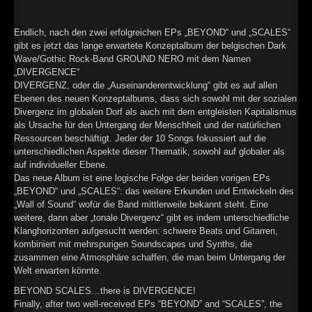
Endlich, nach den zwei erfolgreichen EPs „BEYOND“ und „SCALES“
gibt es jetzt das lange erwartete Konzeptalbum der belgischen Dark
Wave/Gothic Rock-Band GROUND NERO mit dem Namen
„DIVERGENCE“
DIVERGENZ, oder die „Auseinanderentwicklung“ gibt es auf allen
Ebenen des neuen Konzeptalbums, dass sich sowohl mit der sozialen
Divergenz im globalen Dorf als auch mit dem entgleisten Kapitalismus
als Ursache für den Untergang der Menschheit und der natürlichen
Ressourcen beschäftigt. Jeder der 10 Songs fokussiert auf die
unterschiedlichen Aspekte dieser Thematik, sowohl auf globaler als
auf individueller Ebene.
Das neue Album ist eine logische Folge der beiden vorigen EPs
„BEYOND“ und „SCALES“: das weitere Erkunden und Entwickeln des
„Wall of Sound“ wofür die Band mittlerweile bekannt steht. Eine
weitere, dann aber „tonale Divergenz“ gibt es indem unterschiedliche
Klanghorizonten aufgesucht werden: schwere Beats und Gitarren,
kombiniert mit mehrspurigen Soundscapes und Synths, die
zusammen eine Atmosphäre schaffen, die man beim Untergang der
Welt erwarten könnte.
BEYOND SCALES…there is DIVERGENCE!
Finally, after two well-received EPs “BEYOND” and “SCALES”, the