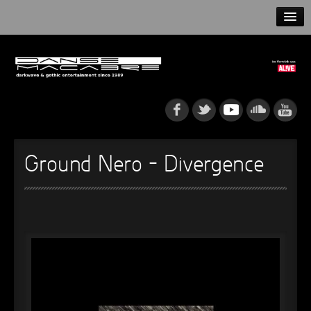
HOME
NEWS
RELEASES
ARTISTS
Ground Nero – Divergence
INFO
GOTHIP PODCAST
►
Rattenfänger
Oberer Totpunkt
►
Dia De Los Muertos
Oberer Totpunkt