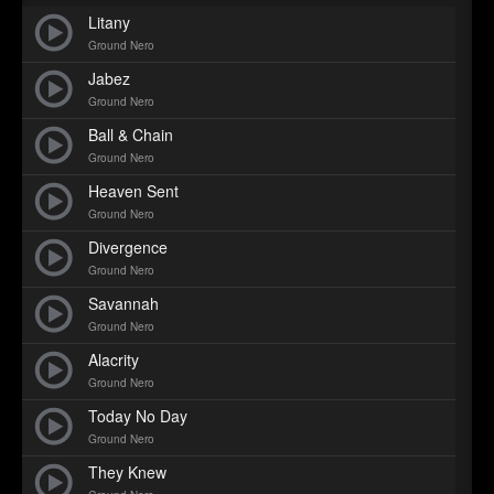
►
Geisterfahrt
Oberer Totpunkt
Litany
►
Ground Nero
Gevatter Tod
Oberer Totpunkt
Jabez
►
Ground Nero
►
Ball & Chain
Ground Nero
►
Heaven Sent
Ground Nero
►
Divergence
►
Ground Nero
Savannah
►
Ground Nero
►
Alacrity
Ground Nero
►
Today No Day
►
Ground Nero
They Knew
►