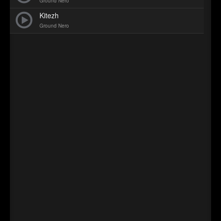
Ground Nero
►
Kitezh
Ground Nero
►
►
►