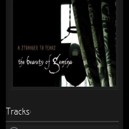
►
Alltag macht tot
Oberer Totpunkt
►
Die Krieger
Oberer Totpunkt
►
Imperator
Oberer Totpunkt
►
Maschinenherz
Oberer Totpunkt
►
Der Siebte Tag
Oberer Totpunkt
►
Langfristig gesehen (sind wir alle tot)
Oberer Totpunkt
►
Blutmond
Oberer Totpunkt
►
Totentanz
Oberer Totpunkt
►
Teufels Lehrerin
Oberer Totpunkt
►
Zeit verfliegt
Tracks:
Oberer Totpunkt
►
Untergehen
Oberer Totpunkt