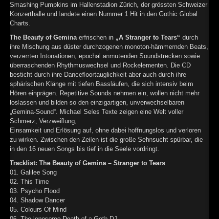
Smashing Pumpkins im Hallenstadion Zürich, der grössten Schweizer
►
Konzerthalle und landete einen Nummer 1 Hit in den Gothic Global
Charts.
►
The Beauty of Gemina
erfrischen in
„A Stranger to Tears“
durch
ihre Mischung aus düster durchzogenen monoton-hämmernden Beats,
►
verzerrten Intonationen, epochal anmutenden Soundstrecken sowie
überraschenden Rhythmuswechsel und Rockelementen. Die CD
►
besticht durch ihre Dancefloortauglichkeit aber auch durch ihre
sphärischen Klänge mit tiefen Bassläufen, die sich intensiv beim
Hören einprägen. Repetitive Sounds nehmen ein, wollen nicht mehr
loslassen und bilden so den einzigartigen, unverwechselbaren
„Gemina-Sound“. Michael Seles Texte zeigen eine Welt voller
Schmerz, Verzweiflung,
Einsamkeit und Erlösung auf, ohne dabei hoffnungslos und verloren
zu wirken. Zwischen den Zeilen ist die große Sehnsucht spürbar, die
in den 16 neuen Songs bis tief in die Seele vordringt.
Tracklist: The Beauty of Gemina – Stranger to Tears
01. Galilee Song
02. This Time
03. Psycho Flood
04. Shadow Dancer
05. Colours Of Mind
06. The lonesome Death of a Goth DJ