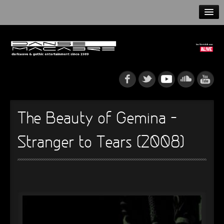
HOME
NEWS
RELEASES
ARTISTS
The Beauty of Gemina –
INFO
Stranger to Tears (2008)
GOTHIP PODCAST
►
Rattenfänger
Oberer Totpunkt
►
Dia De Los Muertos
Oberer Totpunkt