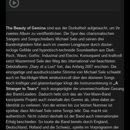
►
Geisterfahrt
Oberer Totpunkt
►
Gevatter Tod
Oberer Totpunkt
►
The Beauty of Gemina
sind aus der Dunkelheit aufgetaucht, um ihr
zweites Album zu veröffentlichen. Die Spur des charismatischen
►
Sängers und Songschreibers Michael Sele und seinen drei
Bandmitgliedern führt auch im zweiten Longplayer durch düster-
►
rockige Gefilde und hypnotisch-technoide Soundwelten aus Dark-
Rock, Wave, Gothic, Industrial und Electro. Konsequent und kraftvoll
►
setzt Mastermind Sele den Weg des international viel beachteten
Debütalbums „Diary of a Lost“ fort, das Anfang 2007 erschien. Die
►
einzigartige und ausdrucksstarke Stimme von Michael Sele schwebt
auch im Nachfolger-Werk eindrucksvoll über den düsteren Songs.
►
Noch kräftiger und gitarrenlastiger klingt die Instrumentierung in
„A
Stranger to Tears“
, noch ausgeprägter der unverwechselbare Gesang
►
des Band-Leaders. Dadurch hebt sich das als Vier-Mann-Band
konzipierte Projekt auch innerhalb des Genres ab, ohne dabei an
►
Identität zu verlieren. Von der ersten bis zur letzten Nummer ist
spürbar, dass Michael Sele seine Songs lebt. Das macht sie
►
authentisch. Nicht zuletzt deshalb ist der Band auch internationaler
Erfolg beschieden. So tourte die Band bereits durch England,
►
Deutschland, Holland und die Schweiz, spielte im Vorprogramm der