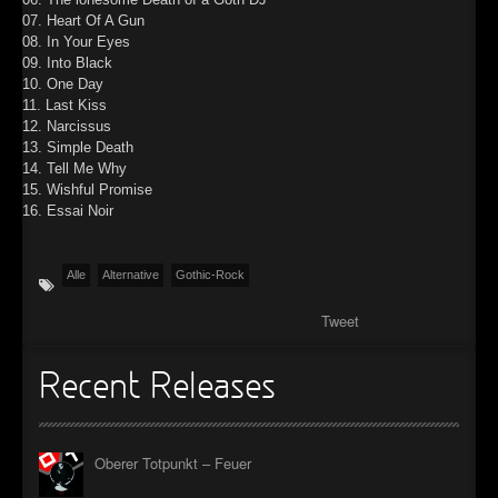
07. Heart Of A Gun
08. In Your Eyes
09. Into Black
10. One Day
11. Last Kiss
12. Narcissus
13. Simple Death
14. Tell Me Why
15. Wishful Promise
16. Essai Noir
Alle
Alternative
Gothic-Rock
Tweet
Recent Releases
Oberer Totpunkt – Feuer