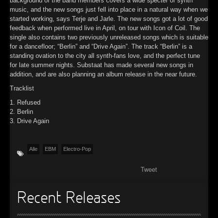
background of the band members covers a wide specter of synth
music, and the new songs just fell into place in a natural way when we
►
started working, says Terje and Jarle. The new songs got a lot of good
feedback when performed live in April, on tour with Icon of Coil. The
►
single also contains two previously unreleased songs which is suitable
for a dancefloor; “Berlin” and “Drive Again”. The track “Berlin” is a
►
standing ovation to the city all synth-fans love, and the perfect tune
for late summer nights. Substaat has made several new songs in
►
addition, and are also planning an album release in the near future.
Tracklist
1. Refused
2. Berlin
3. Drive Again
Alle
EBM
Electro-Pop
Tweet
Recent Releases