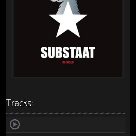
►
Alltag macht tot
Oberer Totpunkt
►
Die Krieger
Oberer Totpunkt
►
Imperator
Oberer Totpunkt
►
Maschinenherz
Oberer Totpunkt
►
Der Siebte Tag
Oberer Totpunkt
►
Langfristig gesehen (sind wir alle tot)
Oberer Totpunkt
►
Blutmond
Oberer Totpunkt
►
Totentanz
Oberer Totpunkt
►
Tracks:
Teufels Lehrerin
Oberer Totpunkt
►
Zeit verfliegt
Oberer Totpunkt
►
Untergehen
Oberer Totpunkt