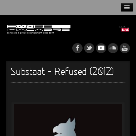
HOME
NEWS
RELEASES
ARTISTS
Substaat – Refused (2012)
INFO
GOTHIP PODCAST
►
Rattenfänger
Oberer Totpunkt
►
Dia De Los Muertos
Oberer Totpunkt