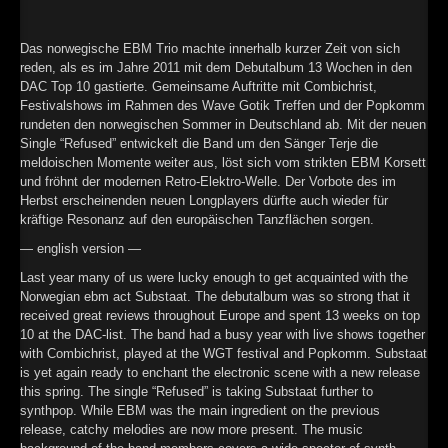
►
Geisterfahrt
Oberer Totpunkt
►
Gevatter Tod
Das norwegische EBM Trio machte innerhalb kurzer Zeit von sich
Oberer Totpunkt
reden, als es im Jahre 2011 mit dem Debutalbum 13 Wochen in den
►
DAC Top 10 gastierte. Gemeinsame Auftritte mit Combichrist,
Festivalshows im Rahmen des Wave Gotik Treffen und der Popkomm
►
rundeten den norwegischen Sommer in Deutschland ab. Mit der neuen
Single “Refused” entwickelt die Band um den Sänger Terje die
►
meldoischen Momente weiter aus, löst sich vom strikten EBM Korsett
und fröhnt der modernen Retro-Elektro-Welle. Der Vorbote des im
►
Herbst erscheinenden neuen Longplayers dürfte auch wieder für
kräftige Resonanz auf den europäischen Tanzflächen sorgen.
►
— english version —
►
Last year many of us were lucky enough to get acquainted with the
Norwegian ebm act Substaat. The debutalbum was so strong that it
►
received great reviews throughout Europe and spent 13 weeks on top
10 at the DAC-list. The band had a busy year with live shows together
►
with Combichrist, played at the WGT festival and Popkomm. Substaat
is yet again ready to enchant the electronic scene with a new release
►
this spring. The single “Refused” is taking Substaat further to
synthpop. While EBM was the main ingredient on the previous
release, catchy melodies are now more present. The music
►