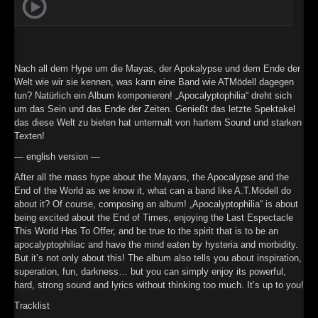
►
Geisterfahrt
Oberer Totpunkt
►
Gevatter Tod
Oberer Totpunkt
►
Nach all dem Hype um die Mayas, der Apokalypse und dem Ende der
Welt wie wir sie kennen, was kann eine Band wie ATMödell dagegen
►
tun? Natürlich ein Album komponieren! „Apocalyptophilia“ dreht sich
um das Sein und das Ende der Zeiten. Genießt das letzte Spektakel
►
das diese Welt zu bieten hat untermalt von hartem Sound und starken
Texten!
►
— english version —
►
After all the mass hype about the Mayans, the Apocalypse and the
End of the World as we know it, what can a band like A.T.Mödell do
►
about it? Of course, composing an album! „Apocalyptophilia“ is about
being excited about the End of Times, enjoying the Last Espectacle
►
This World Has To Offer, and be true to the spirit that is to be an
apocalyptophiliac and have the mind eaten by hysteria and morbidity.
►
But it’s not only about this! The album also tells you about inspiration,
superation, fun, darkness… but you can simply enjoy its powerful,
►
hard, strong sound and lyrics without thinking too much. It’s up to you!
►
Tracklist