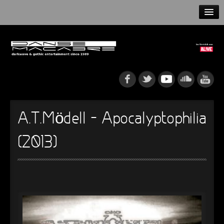
HOME
NEWS
RELEASES
ARTISTS
A.T.Mödell – Apocalyptophilia
INFO
(2013)
GOTHIP PODCAST
►
Rattenfänger
Oberer Totpunkt
►
Dia De Los Muertos
Oberer Totpunkt