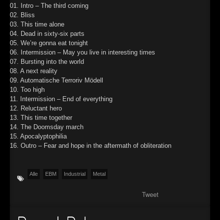
01. Intro – The third coming
►
02. Bliss
03. This time alone
►
04. Dead in sixty-six parts
05. We’re gonna eat tonight
►
06. Intermission – May you live in interesting times
07. Bursting into the world
►
08. A next reality
09. Automatische Terroriv Mödell
10. Too high
11. Intermission – End of everything
12. Reluctant hero
13. This time together
14. The Doomsday march
15. Apocalyptophilia
16. Outro – Fear and hope in the aftermath of obliteration
Alle
EBM
Industrial
Metal
Tweet