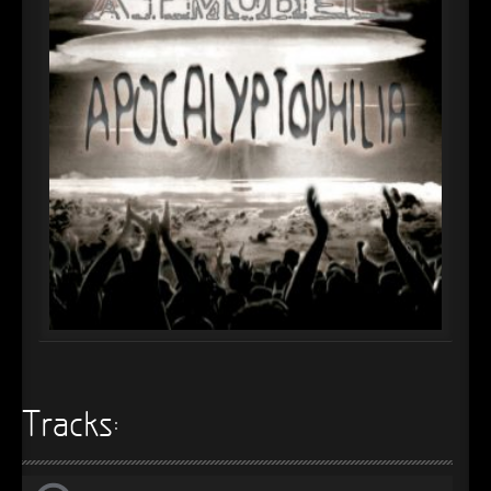
►
Alltag macht tot
Oberer Totpunkt
►
Die Krieger
Oberer Totpunkt
►
Imperator
Oberer Totpunkt
►
Maschinenherz
Oberer Totpunkt
►
Der Siebte Tag
Oberer Totpunkt
►
Langfristig gesehen (sind wir alle tot)
Oberer Totpunkt
►
Blutmond
Oberer Totpunkt
►
Totentanz
Oberer Totpunkt
►
Teufels Lehrerin
Oberer Totpunkt
►
Zeit verfliegt
Tracks:
Oberer Totpunkt
►
Untergehen
Oberer Totpunkt