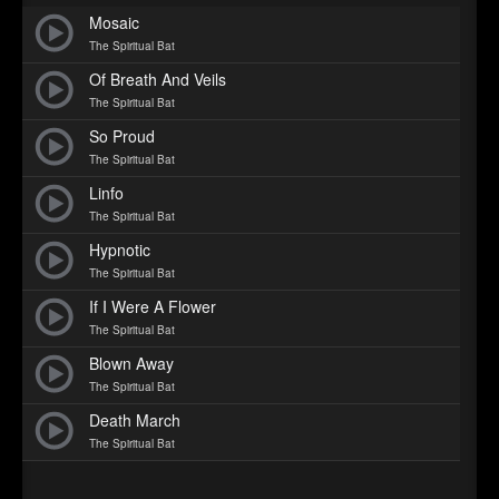
►
Geisterfahrt
Oberer Totpunkt
Mosaic
►
The Spiritual Bat
Gevatter Tod
Oberer Totpunkt
Of Breath And Veils
►
The Spiritual Bat
►
So Proud
The Spiritual Bat
►
Linfo
The Spiritual Bat
►
Hypnotic
►
The Spiritual Bat
If I Were A Flower
►
The Spiritual Bat
►
Blown Away
The Spiritual Bat
►
Death March
►
The Spiritual Bat
►