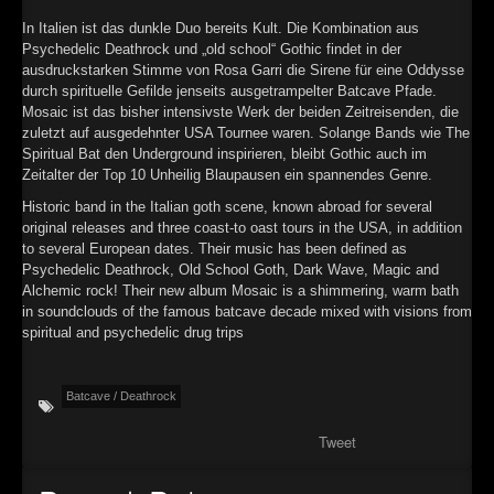
►
In Italien ist das dunkle Duo bereits Kult. Die Kombination aus
Psychedelic Deathrock und „old school“ Gothic findet in der
►
ausdruckstarken Stimme von Rosa Garri die Sirene für eine Oddysse
durch spirituelle Gefilde jenseits ausgetrampelter Batcave Pfade.
►
Mosaic ist das bisher intensivste Werk der beiden Zeitreisenden, die
zuletzt auf ausgedehnter USA Tournee waren. Solange Bands wie The
►
Spiritual Bat den Underground inspirieren, bleibt Gothic auch im
Zeitalter der Top 10 Unheilig Blaupausen ein spannendes Genre.
Historic band in the Italian goth scene, known abroad for several
original releases and three coast-to oast tours in the USA, in addition
to several European dates. Their music has been defined as
Psychedelic Deathrock, Old School Goth, Dark Wave, Magic and
Alchemic rock! Their new album Mosaic is a shimmering, warm bath
in soundclouds of the famous batcave decade mixed with visions from
spiritual and psychedelic drug trips
Batcave / Deathrock
Tweet