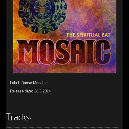
►
Alltag macht tot
Oberer Totpunkt
►
Die Krieger
Oberer Totpunkt
►
Imperator
Oberer Totpunkt
►
Maschinenherz
Oberer Totpunkt
►
Der Siebte Tag
Oberer Totpunkt
►
Langfristig gesehen (sind wir alle tot)
Oberer Totpunkt
►
Blutmond
Oberer Totpunkt
Label: Danse Macabre
►
Totentanz
Oberer Totpunkt
Release date: 28.3.2014
►
Teufels Lehrerin
Oberer Totpunkt
►
Zeit verfliegt
Oberer Totpunkt
Tracks:
►
Untergehen
Oberer Totpunkt