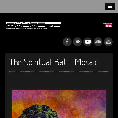
HOME
NEWS
RELEASES
ARTISTS
The Spiritual Bat – Mosaic
INFO
GOTHIP PODCAST
►
Rattenfänger
Oberer Totpunkt
►
Dia De Los Muertos
Oberer Totpunkt