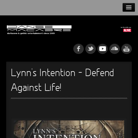
HOME
NEWS
RELEASES
ARTISTS
Lynn’s Intention – Defend
INFO
Against Life!
GOTHIP PODCAST
►
Rattenfänger
Oberer Totpunkt
►
Dia De Los Muertos
Oberer Totpunkt