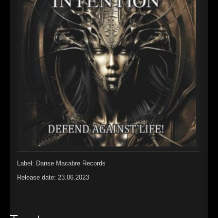
►
Alltag macht tot
Oberer Totpunkt
►
Die Krieger
Oberer Totpunkt
►
Imperator
Oberer Totpunkt
►
Maschinenherz
Oberer Totpunkt
►
Der Siebte Tag
Oberer Totpunkt
►
Langfristig gesehen (sind wir alle tot)
Oberer Totpunkt
►
Blutmond
Oberer Totpunkt
►
Totentanz
Oberer Totpunkt
►
Teufels Lehrerin
Label: Danse Macabre Records
Oberer Totpunkt
Release date: 23.06.2023
►
Zeit verfliegt
Oberer Totpunkt
►
Untergehen
Oberer Totpunkt