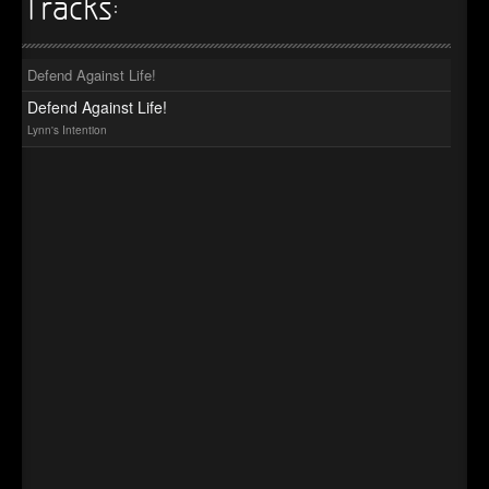
►
Tracks:
Geisterfahrt
Oberer Totpunkt
►
Gevatter Tod
Oberer Totpunkt
Defend Against Life!
►
Defend Against Life!
►
Lynn's Intention
►
►
►
►
►
►
►
►