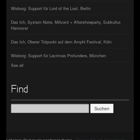
Wisborg: Support für Lord of the Lost, Berlin
Das Ich, System Noire, Milicent + Aftershowparty, Subkultur,
Hannover
Das Ich, Oberer Totpunkt auf dem Amphi Festival, Köln
Wisborg: Support für Lacrimas Profundere, München
See all
Find
Suchen
nach:
Labelpro: Best music wordpress theme
- Change this into Appearance >