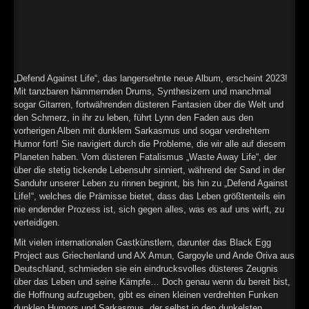
►
►
►
„Defend Against Life“, das langersehnte neue Album, erscheint 2023!
Mit tanzbaren hämmernden Drums, Synthesizern und manchmal
►
sogar Gitarren, fortwährenden düsteren Fantasien über die Welt und
den Schmerz, in ihr zu leben, führt Lynn den Faden aus den
vorherigen Alben mit dunklem Sarkasmus und sogar verdrehtem
Humor fort! Sie navigiert durch die Probleme, die wir alle auf diesem
Planeten haben. Vom düsteren Fatalismus „Waste Away Life“, der
über die stetig tickende Lebensuhr sinniert, während der Sand in der
Sanduhr unserer Leben zu rinnen beginnt, bis hin zu „Defend Against
Life!“, welches die Prämisse bietet, dass das Leben größtenteils ein
nie endender Prozess ist, sich gegen alles, was es auf uns wirft, zu
verteidigen.
Mit vielen internationalen Gastkünstlern, darunter das Black Egg
Project aus Griechenland und AX Amun, Gargoyle und Ande Oriva aus
Deutschland, schmieden sie ein eindrucksvolles düsteres Zeugnis
über das Leben und seine Kämpfe… Doch genau wenn du bereit bist,
die Hoffnung aufzugeben, gibt es einen kleinen verdrehten Funken
dunklen Humors und Sarkasmus, der selbst in den dunkelsten