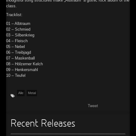
thoughtful song structures make „Albtraum“ a gothic rock album of the
class.
►
Tracklist:
►
01 – Albtraum
02 – Schmied
►
03 – Silbenkrieg
04 – Fleisch
►
05 – Nebel
06 – Treibjagd
07 – Maskenball
08 – Hölzerner Kelch
09 – Henkersmahl
10 – Teufel
Alle
Metal
Tweet
Recent Releases