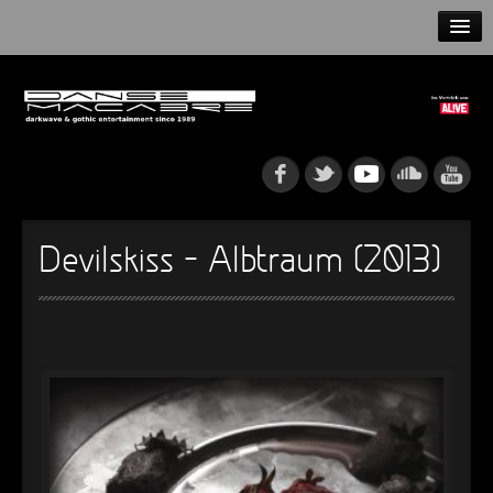
HOME
NEWS
RELEASES
ARTISTS
Devilskiss – Albtraum (2013)
INFO
GOTHIP PODCAST
►
Rattenfänger
Oberer Totpunkt
►
Dia De Los Muertos
Oberer Totpunkt