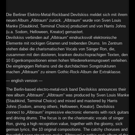
►
Geisterfahrt
Oberer Totpunkt
►
Gevatter Tod
Die Berliner Elektro-Metal-Rockband Devilskiss meldet sich mit ihrem
Oberer Totpunkt
neuen Album „Albtraum“ zurück. „Albtraum“ wurde von Sven Louis
►
Manke (Staubkind, Terminal Choice) produziert und von Harris Johns
(u.a. Sodom, Helloween, Kreator) gemastert.
►
Devilskiss verbinden auf „Albtraum“ eindrucksvoll elektronische
Elemente mit rockigen Gitarren und treibenden Drums. Im Zentrum
►
stehen dabei die charismatischen Vocals von Sänger Ron, die,
zusammen mit den düsteren, kranken deutschsprachigen Texten, den
►
10 Eigenkompositionen einen hohen Wiedererkennungswert verleihen.
Die eingängigen Refrains und die durchdachten Songstrukturen
►
machen „Albtraum“ zu einem Gothic-Rock-Album der Extraklasse.
— english version —
►
The Berlin-based electro-metal-rock band Devilskiss announces their
►
new album „Albtraum“. „Albtraum“ was produced by Sven Louis Manke
(Staubkind, Terminal Choice) and mixed and mastered by Harris
►
Johns (Sodom, among others, Helloween, Kreator). Devilskiss
connect to „Albtraum“ impressive electronic elements with rock guitars
►
and driving drums. The focus is on the charismatic vocals of singer
Ron, giving a high recognition value, together with the gloomy, sick
german lyrics, the 10 original compositions. The catchy choruses and
►