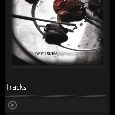
►
Alltag macht tot
Oberer Totpunkt
►
Die Krieger
Oberer Totpunkt
►
Imperator
Oberer Totpunkt
►
Maschinenherz
Oberer Totpunkt
►
Der Siebte Tag
Oberer Totpunkt
►
Langfristig gesehen (sind wir alle tot)
Oberer Totpunkt
►
Blutmond
Oberer Totpunkt
►
Totentanz
Oberer Totpunkt
►
Tracks:
Teufels Lehrerin
Oberer Totpunkt
►
Zeit verfliegt
Oberer Totpunkt
►
Untergehen
Oberer Totpunkt