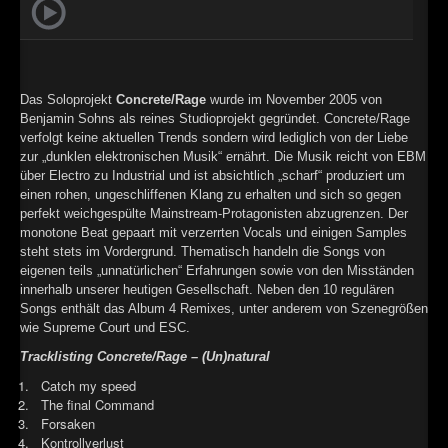
►
Geisterfahrt
Oberer Totpunkt
►
Gevatter Tod
Oberer Totpunkt
►
Das Soloprojekt
Concrete/Rage
wurde im November 2005 von
►
Benjamin Sohns als reines Studioprojekt gegründet. Concrete/Rage
verfolgt keine aktuellen Trends sondern wird lediglich von der Liebe
zur „dunklen elektronischen Musik“ ernährt. Die Musik reicht von EBM
►
über Electro zu Industrial und ist absichtlich „scharf“ produziert um
einen rohen, ungeschliffenen Klang zu erhalten und sich so gegen
►
perfekt weichgespülte Mainstream-Protagonisten abzugrenzen. Der
monotone Beat gepaart mit verzerrten Vocals und einigen Samples
►
steht stets im Vordergrund. Thematisch handeln die Songs von
eigenen teils „unnatürlichen“ Erfahrungen sowie von den Misständen
►
innerhalb unserer heutigen Gesellschaft. Neben den 10 regulären
Songs enthält das Album 4 Remixes, unter anderem von Szenegrößen
►
wie Supreme Court und ESC.
►
Tracklisting Concrete/Rage – (Un)natural
Catch my speed
►
The final Command
Forsaken
►
Kontrollverlust