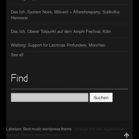
Das Ich, System Noire, Milicent + Aftershowparty, Subkultur,
Hannover
Das Ich, Oberer Totpunkt auf dem Amphi Festival, Köln
Wisborg: Support für Lacrimas Profundere, München
See all
Find
Suchen
nach:
Labelpro: Best music wordpress theme
- Change this into Appearance >
Qantum Themes Admin Panel)