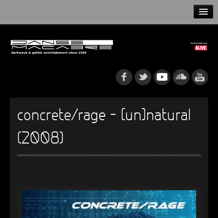
HOME
NEWS
RELEASES
ARTISTS
concrete/rage – [un]natural
INFO
(2008)
GOTHIP PODCAST
►
Rattenfänger
Oberer Totpunkt
►
Dia De Los Muertos
Oberer Totpunkt