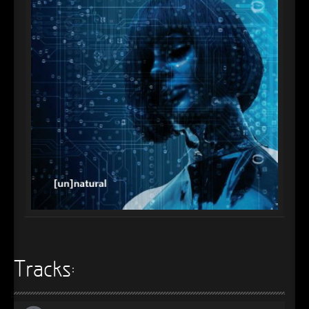
►
Alltag macht tot
Oberer Totpunkt
►
Die Krieger
Oberer Totpunkt
►
Imperator
Oberer Totpunkt
►
Maschinenherz
Oberer Totpunkt
►
Der Siebte Tag
Oberer Totpunkt
►
Langfristig gesehen (sind wir alle tot)
Oberer Totpunkt
►
Blutmond
Oberer Totpunkt
►
Totentanz
Oberer Totpunkt
►
Teufels Lehrerin
Oberer Totpunkt
►
Zeit verfliegt
Tracks:
Oberer Totpunkt
►
Untergehen
Oberer Totpunkt