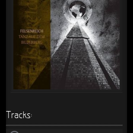
►
Alltag macht tot
Oberer Totpunkt
►
Die Krieger
Oberer Totpunkt
►
Imperator
Oberer Totpunkt
►
Maschinenherz
Oberer Totpunkt
►
Der Siebte Tag
Oberer Totpunkt
►
Langfristig gesehen (sind wir alle tot)
Oberer Totpunkt
►
Blutmond
Oberer Totpunkt
►
Totentanz
Oberer Totpunkt
►
Teufels Lehrerin
Oberer Totpunkt
►
Zeit verfliegt
Tracks:
Oberer Totpunkt
►
Untergehen
Oberer Totpunkt