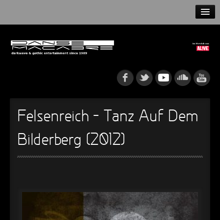
HOME
NEWS
RELEASES
ARTISTS
Felsenreich – Tanz Auf Dem
INFO
Bilderberg (2012)
GOTHIP PODCAST
►
Rattenfänger
Oberer Totpunkt
►
Dia De Los Muertos
Oberer Totpunkt