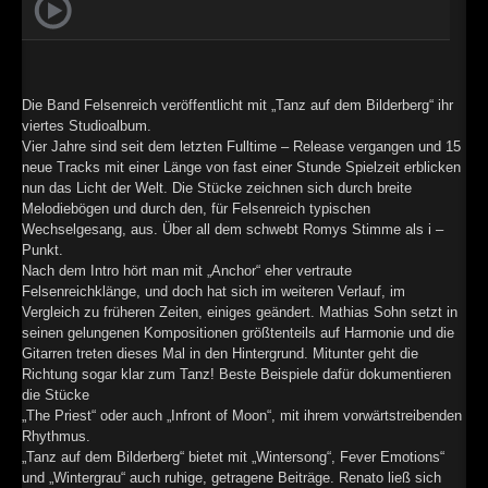
►
Geisterfahrt
Oberer Totpunkt
►
Gevatter Tod
Oberer Totpunkt
►
Die Band Felsenreich veröffentlicht mit „Tanz auf dem Bilderberg“ ihr
viertes Studioalbum.
►
Vier Jahre sind seit dem letzten Fulltime – Release vergangen und 15
neue Tracks mit einer Länge von fast einer Stunde Spielzeit erblicken
►
nun das Licht der Welt. Die Stücke zeichnen sich durch breite
Melodiebögen und durch den, für Felsenreich typischen
►
Wechselgesang, aus. Über all dem schwebt Romys Stimme als i –
Punkt.
►
Nach dem Intro hört man mit „Anchor“ eher vertraute
Felsenreichklänge, und doch hat sich im weiteren Verlauf, im
►
Vergleich zu früheren Zeiten, einiges geändert. Mathias Sohn setzt in
seinen gelungenen Kompositionen größtenteils auf Harmonie und die
►
Gitarren treten dieses Mal in den Hintergrund. Mitunter geht die
Richtung sogar klar zum Tanz! Beste Beispiele dafür dokumentieren
►
die Stücke
„The Priest“ oder auch „Infront of Moon“, mit ihrem vorwärtstreibenden
►
Rhythmus.
„Tanz auf dem Bilderberg“ bietet mit „Wintersong“, Fever Emotions“
►
und „Wintergrau“ auch ruhige, getragene Beiträge. Renato ließ sich