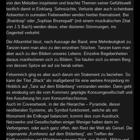
von den Melodien inspirieren und brachte Themen seiner Gefühlswelt
►
textlich damit in Einklang. Sehnsüchte, Verluste aber auch scheinbare
Antworten in surrealen Fieberwelten werden hierbei thematisiert. Bei
►
„Brainloop“ oder „Sophias Brunnquell“ (mit einem musikalischen Zitat
von J.S Bach) werden diese, eher düsteren Stimmungen, ins
►
Gegenteil verkehrt.
Der Albumtitel lässt, nach Aussage der Band, eine Mehrdeutigkeit zu.
►
Tanzen kann man also zu den einzelnen Stücken. Tanzen kann man
aber auch zu den Bildern unseres Lebens. Einzelne Begebenheiten
daraus manifestieren sich zu Bildern. Sie häufen sich zu einem Berg
von dessen Spitze wir auf sie herab sehen.
Felsenreich ging es aber auch darum ein Statement zu beziehen. So
kann der Titel „Black“ als maßgebend für eine weitere Anspielung im
Hinblick auf „Tanz auf dem Bilderberg“ verstanden werden. Darin geht
es eindeutig um die vom Kommerz geprägte Konsumgesellschaft und
ihre Ausuferung hin zum Konsumfaschismus.
Auch im Coverartwork, in der die Hierarchie – Pyramide, dieser
neoliberalen Systeme, als Symbol funktioniert, welche als ein
Monument die Erdkugel balanciert, kommt dies zum Ausdruck.
Netzwerke und Gesellschaften einiger Weniger halten darin im
Verborgenen, oder auch ganz offen, den Rest der Welt als Geisel. Die
sogenannte „Konferenz auf dem Bilderberg“, ein Treffen der
Einflussreichen und Mächtigen unserer Welt, aus Politik, Militär und