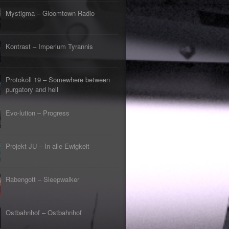
s Lehrerin
tpunkt
Mystigma – Gloomtown Radio
rfliegt
tpunkt
gehen
Kontrast – Imperium Tyrannis
tpunkt
rfahrt
tpunkt
Protokoll 19 – Somewhere between
er Tod
tpunkt
purgatory and hell
Evo-lution – Progress
Projekt JU – In alle Ewigkeit
Rabengott – Sleepwalker
Ostbahnhof – Ostbahnhof