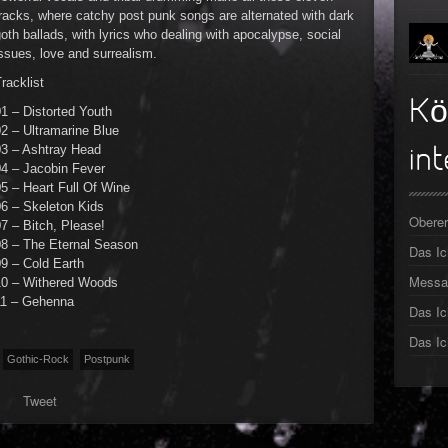
racks, where catchy post punk songs are alternated with dark
►
oth ballads, with lyrics who dealing with apocalypse, social
ssues, love and surrealism.
►
racklist
►
Kö
1 – Distorted Youth
2 – Ultramarine Blue
►
03 – Ashtray Head
int
04 – Jacobin Fever
►
5 – Heart Full Of Wine
06 – Skeleton Kids
►
Oberer
7 – Bitch, Please!
08 – The Eternal Season
Das I
►
9 – Cold Earth
Messa
10 – Withered Woods
11 – Gehenna
Das Ic
Das Ic
Gothic-Rock
Postpunk
Tweet