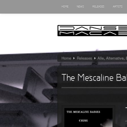
HOME
NEWS
RELEASES
ARTISTS
Home
Releases
Alle
,
Alternative
,
The Mescaline Bab