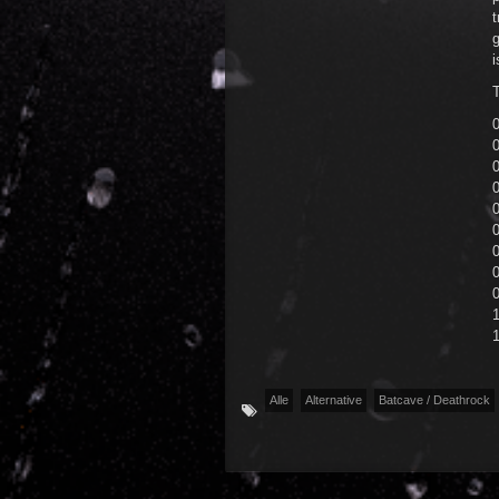
t
g
i
T
0
0
0
0
0
Alle
Alternative
Batcave / Deathrock