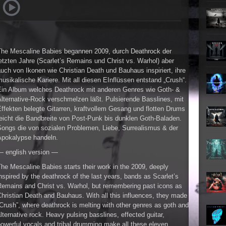
Teufel
Oberer To
►
Zeit ve
Oberer To
►
Unter
Oberer To
The Mescaline Babies begannen 2009, durch Deathrock der
►
Geiste
etzten Jahre (Scarlet’s Remains und Christ vs. Warhol) aber
Oberer To
uch von Ikonen wie Christian Death und Bauhaus inspiriert, ihre
►
Gevatt
usikalische Kariere. Mit all diesen EInflüssen entstand „Crush“.
Oberer To
Ein Album welches Deathrock mit anderen Genres wie Goth- &
►
lternative-Rock verschmelzen läßt. Pulsierende Basslines, mit
ffekten belegte Gitarren, kraftvollem Gesang und flotten Drums
►
eicht die Bandbreite von Post-Punk bis dunklen Goth-Baladen.
Songs die von sozialen Problemen, Liebe, Surrealismus & der
►
Apokalypse handeln.
— english version —
►
he Mescaline Babies starts their work in the 2009, deeply
►
nspired by the deathrock of the last years, bands as Scarlet’s
Remains and Christ vs. Warhol, but remembering past icons as
►
hristian Death and Bauhaus. With all this influences, they made
Crush”, where deathrock is melting with other genres as goth and
lternative rock. Heavy pulsing basslines, effected guitar,
►
owerful vocals and tribal drumming make all these eleven