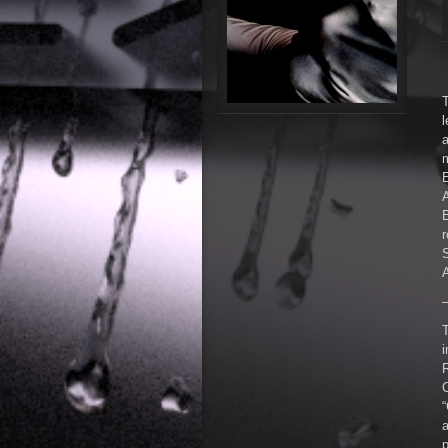
l
a
m
A
E
r
T
i
C
“
a
p