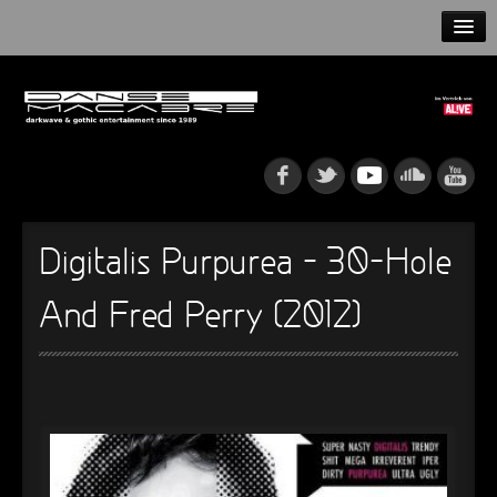
HOME
NEWS
RELEASES
ARTISTS
Digitalis Purpurea – 30-Hole
INFO
And Fred Perry (2012)
GOTHIP PODCAST
►
Rattenfänger
Oberer Totpunkt
►
Dia De Los Muertos
Oberer Totpunkt