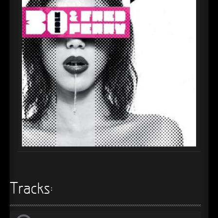
►
Alltag macht tot
Oberer Totpunkt
►
Die Krieger
Oberer Totpunkt
►
Imperator
Oberer Totpunkt
►
Maschinenherz
Oberer Totpunkt
►
Der Siebte Tag
Oberer Totpunkt
►
Langfristig gesehen (sind wir alle tot)
Oberer Totpunkt
►
Blutmond
Oberer Totpunkt
►
Totentanz
Oberer Totpunkt
►
Teufels Lehrerin
Oberer Totpunkt
►
Zeit verfliegt
Tracks:
Oberer Totpunkt
►
Untergehen
Oberer Totpunkt