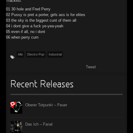
Tracklist:
►
01 30 hole and Fred Perry
02 Pussy is pret a porter, girls ass is for elites
►
03 the sky is the biggest cunt of them all
04 i dont give a fuck ye-yea-yeah
►
05 even if all, no i dont
06 when perry cum
►
Alle
Electro-Pop
Industrial
Tweet
Recent Releases
Oberer Totpunkt – Feuer
Das Ich – Fanal