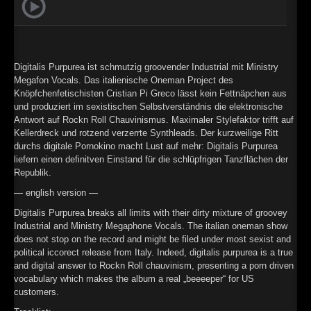
►
Geisterfahrt
Oberer Totpunkt
►
Gevatter Tod
Oberer Totpunkt
►
Digitalis Purpurea ist schmutzig groovender Industrial mit Ministry
Megafon Vocals. Das italienische Oneman Project des
►
Knöpfchenfetischisten Cristian Pi Greco lässt kein Fettnäpchen aus
und produziert im sexistischen Selbstverständnis die elektronische
►
Antwort auf Rockn Roll Chauvinismus. Maximaler Stylefaktor trifft auf
Kellerdreck und rotzend verzerrte Synthleads. Der kurzweilige Ritt
►
durchs digitale Pornokino macht Lust auf mehr: Digitalis Purpurea
liefern einen definitven Einstand für die schlüpfrigen Tanzflächen der
►
Republik.
►
— english version —
Digitalis Purpurea breaks all limits with their dirty mixture of groovey
►
Industrial and Ministry Megaphone Vocals. The italian oneman show
does not stop on the record and might be filed under most sexist and
►
political iccorect release from Italy. Indeed, digitalis purpurea is a true
and digital answer to Rockn Roll chauvinism, presenting a porn driven
►
vocabulary which makes the album a real „beeeeper“ for US
customers.
►