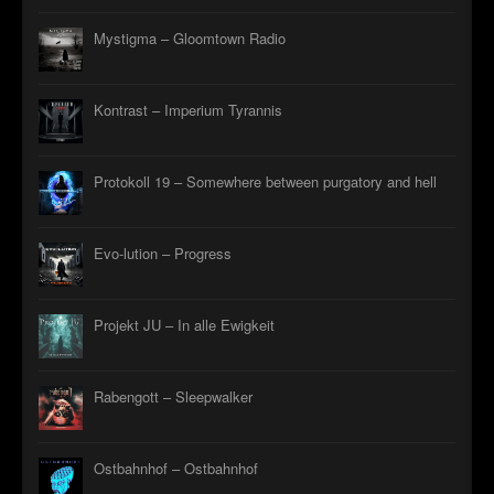
Mystigma – Gloomtown Radio
Kontrast – Imperium Tyrannis
Protokoll 19 – Somewhere between purgatory and hell
Evo-lution – Progress
Projekt JU – In alle Ewigkeit
Rabengott – Sleepwalker
Ostbahnhof – Ostbahnhof