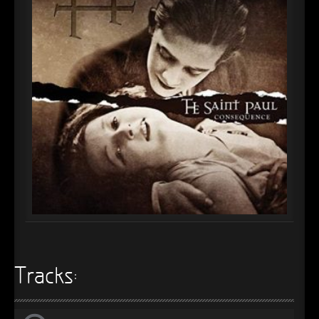
►
Alltag macht tot
Oberer Totpunkt
►
Die Krieger
Oberer Totpunkt
►
Imperator
Oberer Totpunkt
►
Maschinenherz
Oberer Totpunkt
►
Der Siebte Tag
Oberer Totpunkt
►
Langfristig gesehen (sind wir alle tot)
Oberer Totpunkt
►
Blutmond
Oberer Totpunkt
►
Totentanz
Oberer Totpunkt
►
Teufels Lehrerin
Oberer Totpunkt
►
Zeit verfliegt
Tracks:
Oberer Totpunkt
►
Untergehen
Oberer Totpunkt