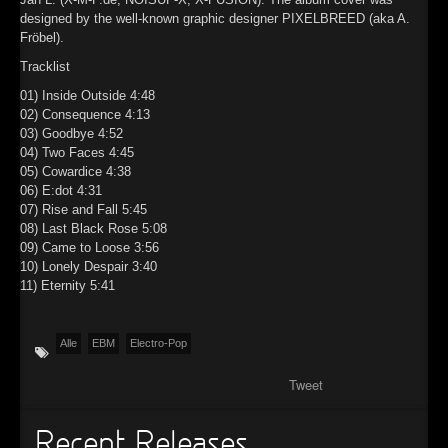
designed by the well-known graphic designer PIXELBREED (aka A.
Fröbel).
Tracklist
01) Inside Outside 4:48
02) Consequence 4:13
03) Goodbye 4:52
04) Two Faces 4:45
05) Cowardice 4:38
06) E:dot 4:31
07) Rise and Fall 5:45
08) Last Black Rose 5:08
09) Came to Loose 3:56
10) Lonely Despair 3:40
11) Eternity 5:41
Alle
EBM
Electro-Pop
Tweet
Recent Releases