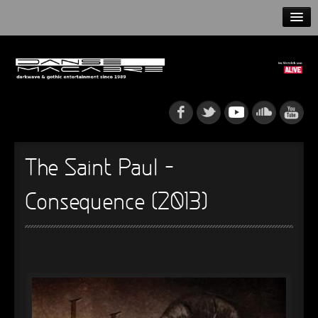
HOME
NEWS
RELEASES
ARTISTS
The Saint Paul –
INFO
Consequence (2013)
GOTHIP PODCAST
►
Rattenfänger
Oberer Totpunkt
►
Dia De Los Muertos
Oberer Totpunkt