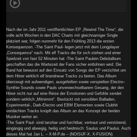
►
Geisterfahrt
Oberer Totpunkt
►
Gevatter Tod
Oberer Totpunkt
►
Nach der im Jahr 2011 veröffentlichten EP „Rewind The Time“, die
volle acht Wochen in den DAC Charts mit gleichnamiger Single
►
platziert war, folgen nunmehr für den Frühling 2013 die ersten
Konsequenzen. -The Saint Paul- legen jetzt mit dem Longplayer
►
„Consequence“ nach. Mit elf Tracks die für sich stehen und einer
Spielzeit von fast 52 Minuten hat -The Saint Paulein Debütalbum
►
geschaffen das die Wartezeit der Fans sicher entlohnen wird. Die
Band hat bewusst auf den Einsatz von Songs der EP verzichtet um
►
dem Hörer wirklich elf brandneue Tracks zu bieten. Das Album
überzeugt mit aufwendigen, ausgefeilten sowie verspielten Electro–
►
Synthie Sounds sowie Pauls unverwechselbarem Gesang, der den
Hörer nicht nur auf eine Reise der Emotionen und Gefühle sendet
►
sondern wirklich „Mitnimmt“. Bestückt mit sensiblen Balladen,
Experimental-, Dark-Electro und EBM Elementen sowie Clubhit
►
verdächten Tracks knüpft das Album an das Konzept der beiden
Musiker weiter an.
►
-The Saint Paul- sind tanzbar und furchtbar, vertraut und verstörend,
eingängig und abwegig, heilig und heidnisch: Saulus und Paulus. Auch
►
dieses Mal hat Jan L. – X-M-P.de – (NOISUF-X, X-FUSION)