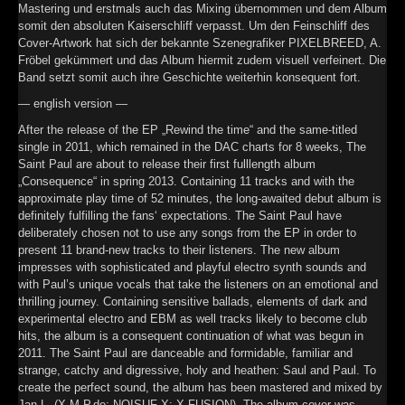
Mastering und erstmals auch das Mixing übernommen und dem Album
►
somit den absoluten Kaiserschliff verpasst. Um den Feinschliff des
Cover-Artwork hat sich der bekannte Szenegrafiker PIXELBREED, A.
►
Fröbel gekümmert und das Album hiermit zudem visuell verfeinert. Die
Band setzt somit auch ihre Geschichte weiterhin konsequent fort.
►
— english version —
►
After the release of the EP „Rewind the time“ and the same-titled
single in 2011, which remained in the DAC charts for 8 weeks, The
Saint Paul are about to release their first fulllength album
„Consequence“ in spring 2013. Containing 11 tracks and with the
approximate play time of 52 minutes, the long-awaited debut album is
definitely fulfilling the fans‘ expectations. The Saint Paul have
deliberately chosen not to use any songs from the EP in order to
present 11 brand-new tracks to their listeners. The new album
impresses with sophisticated and playful electro synth sounds and
with Paul’s unique vocals that take the listeners on an emotional and
thrilling journey. Containing sensitive ballads, elements of dark and
experimental electro and EBM as well tracks likely to become club
hits, the album is a consequent continuation of what was begun in
2011. The Saint Paul are danceable and formidable, familiar and
strange, catchy and digressive, holy and heathen: Saul and Paul. To
create the perfect sound, the album has been mastered and mixed by
Jan L. (X-M-P.de; NOISUF-X; X-FUSION). The album cover was