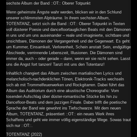
sechste Album der Band ::OT:: Oberer Totpunkt
Wenn geheimste Ängste wahr werden, blicken wir in den Schlund
unserer schlimmsten Alpträume. In ihrem sechsten Album,
TOTENTANZ, setzt sich die Band ::OT:: Oberer Totpunkt in Texten
voll düsterer Poesie und dancefloortauglichen Beats mit den Dämonen
in uns und um uns auseinander – reale und imaginierte, sichtbare und
unsichtbare, Dämonen der Vergangenheit und der Gegenwart. Es geht
um Kummer, Einsamkeit, Verlorenheit, Schein anstatt Sein, endgültige
Abschiede, verrinnende Lebenszeit, Illusionen. Die Dämonen sind
immer da, auch – oder gerade – dann, wenn wir sie nicht sehen. Lasst
uns die Angst fort tanzen! Tanzt mit uns den Totentanz!
Inhaltlich changiert das Album zwischen martialischen Lyrics und
melancholisch-nachdenklichen Tönen, Elektronik-Tracks wechseln
sich ab mit Trommelfeuerwerken und Rockgitarren. Dabei führt das
Album das Auditorium durch eine akustische Choreografie: Vom
tosenden Aufschlag über düster-romantische Stücke bis hin zu
Dancefloor-Beats und dem jazzigen Finale. Dabei trifft die poetische
Sprache der Band wie gewohnt ins Tiefschwarze. Mit dem neuen
Album, TOTENTANZ, präsentiert ::OT:: ein neues Werk ihres
Schaffens und geht wie immer völlig eigenständige Wege. Sowas traut
sich nur ::OT::.
TOTENTANZ (2022)