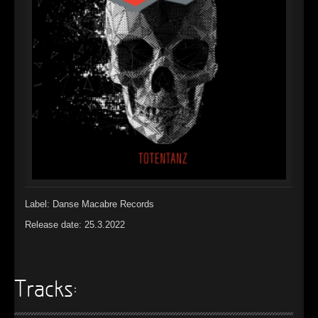
►
Alltag macht tot
Oberer Totpunkt
►
Die Krieger
Oberer Totpunkt
►
Imperator
Oberer Totpunkt
►
Maschinenherz
Oberer Totpunkt
►
Der Siebte Tag
Oberer Totpunkt
►
Langfristig gesehen (sind wir alle tot)
Oberer Totpunkt
►
Blutmond
Oberer Totpunkt
Label: Danse Macabre Records
►
Totentanz
Oberer Totpunkt
Release date: 25.3.2022
►
Teufels Lehrerin
Oberer Totpunkt
►
Zeit verfliegt
Oberer Totpunkt
Tracks:
►
Untergehen
Oberer Totpunkt