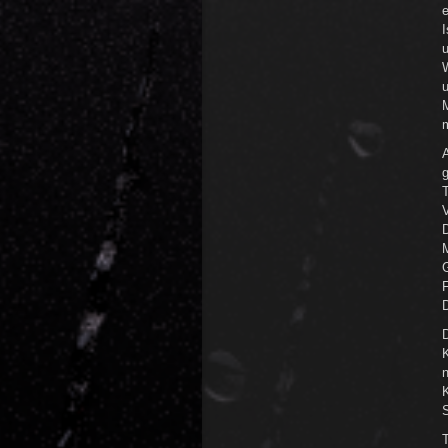
W
u
m
A
V
G
F
T