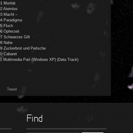
1 Morität
02 Atemlos
03 Macht –
04 Paradigma
05 Fluch
6 Opferzeit
07 Schwarzes Gift
08 Nahe
09 Zuckerbrot und Peitsche
10 Cabaret
11 Multimedia Part (Windows XP) (Data Track)
Tweet
Find