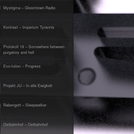
s Lehrerin
tpunkt
Mystigma – Gloomtown Radio
rfliegt
tpunkt
gehen
Kontrast – Imperium Tyrannis
tpunkt
rfahrt
tpunkt
Protokoll 19 – Somewhere between
er Tod
tpunkt
purgatory and hell
Evo-lution – Progress
Projekt JU – In alle Ewigkeit
Rabengott – Sleepwalker
Ostbahnhof – Ostbahnhof