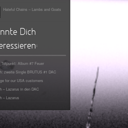
Hateful Chains – Lambs and Goats
nnte Dich
eressieren:
 Totpunkt: Album #7 Feuer
ch: zweite Single BRUTUS #1 DAC
ge for our USA customers
h – Lazarus in den DAC
h – Lazarus