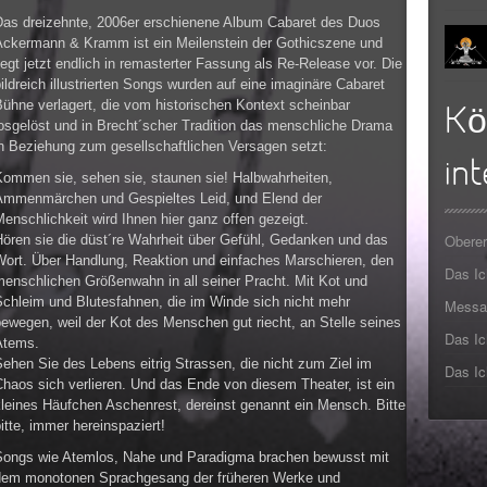
►
Das dreizehnte, 2006er erschienene Album Cabaret des Duos
Ackermann & Kramm ist ein Meilenstein der Gothicszene und
►
iegt jetzt endlich in remasterter Fassung als Re-Release vor. Die
ildreich illustrierten Songs wurden auf eine imaginäre Cabaret
►
ühne verlagert, die vom historischen Kontext scheinbar
Kö
losgelöst und in Brecht´scher Tradition das menschliche Drama
►
in Beziehung zum gesellschaftlichen Versagen setzt:
int
Kommen sie, sehen sie, staunen sie! Halbwahrheiten,
►
Ammenmärchen und Gespieltes Leid, und Elend der
enschlichkeit wird Ihnen hier ganz offen gezeigt.
►
Oberer
Hören sie die düst´re Wahrheit über Gefühl, Gedanken und das
Wort. Über Handlung, Reaktion und einfaches Marschieren, den
Das I
►
menschlichen Größenwahn in all seiner Pracht. Mit Kot und
Schleim und Blutesfahnen, die im Winde sich nicht mehr
Messa
ewegen, weil der Kot des Menschen gut riecht, an Stelle seines
Das Ic
Atems.
ehen Sie des Lebens eitrig Strassen, die nicht zum Ziel im
Das Ic
haos sich verlieren. Und das Ende von diesem Theater, ist ein
kleines Häufchen Aschenrest, dereinst genannt ein Mensch. Bitte
itte, immer hereinspaziert!
Songs wie Atemlos, Nahe und Paradigma brachen bewusst mit
dem monotonen Sprachgesang der früheren Werke und