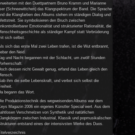
erweiterten mit den Duettpartnern Bruno Kramm und Marianne
Iser (Schneewittchen) das Klangspektrum der Band. Die Sprache
und die Klangfarben des Albums stehen im ständigen Dialog und
ettstreit. Sie symbolisieren den Bruch zwischen
nkontrollierbarer Emotionalität und strukturierter Rationalität, die
Menschheitsgeschichte als ständiger Kampf statt Verbrüderung
it sich selbst.
ls sich das erste Mal zwei Leben trafen, ist die Wut entbrannt,
gebar den Neid.
Tag und Nacht begannen mit der Schlacht, um zwölf Stunden
orherrschaft.
Doch dessen nicht Gewalt genug, erfand das Leben gleich den
Mensch.
ab ihm die selbe Lebenskraft, und verbot sich selbst die
reiheit.
Da begann das Wort.
Die Produktionstechnik des wegweisenden Albums war dem
Keys Magazin 2006 ein eigenes Künstler Special wert. Aus dem
nahtlosen Verschmelzen von Synthetik und natürlichen
Klangkörpern zwischen Industrial, Klassik und popmusikalischen
Strukturen entstand eines der intensivsten Werke des Duos.
itelverzeichnis