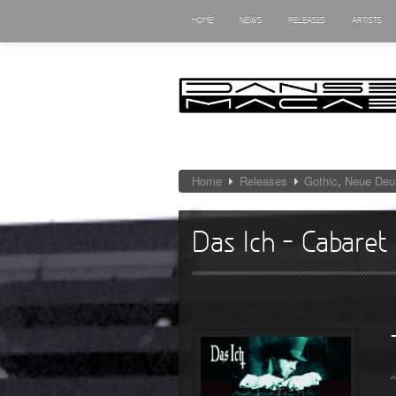
HOME
NEWS
RELEASES
ARTISTS
Home
Releases
Gothic
,
Neue Deu
Das Ich – Cabaret