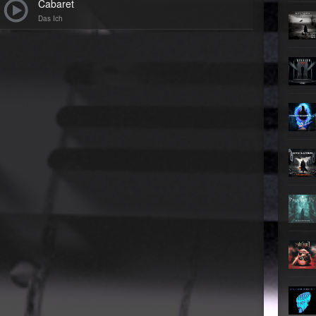
Teufel
Cabaret
Oberer To
Das Ich
►
Zeit ve
Oberer To
►
Unter
Oberer To
►
Geiste
Oberer To
►
Gevatt
Oberer To
►
►
►
►
►
►
►