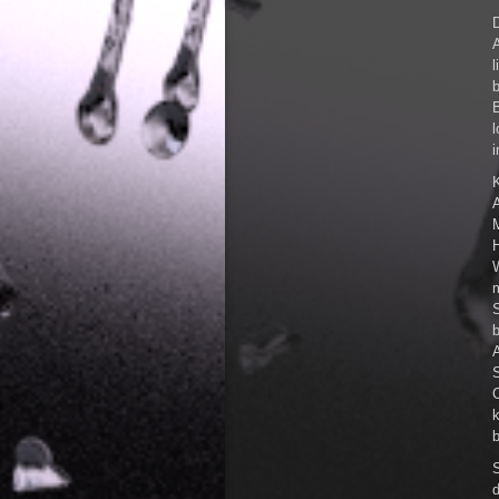
l
b
B
M
b
S
C
b