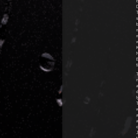
T
m
w
B
f
T
n
d
l
w
a
J