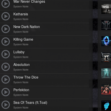
Teufel
War Never Changes
Oberer To
System Noire
►
Zeit ve
Oberer To
Katharsis
►
Unter
System Noire
Oberer To
New Dark Nation
►
Geiste
Oberer To
System Noire
►
Gevatt
Killing Game
Oberer To
System Noire
►
Lullaby
System Noire
►
Absolution
►
System Noire
Throw The Dice
►
System Noire
►
Perfektion
System Noire
►
Sea Of Tears (ft.Toal)
►
System Noire