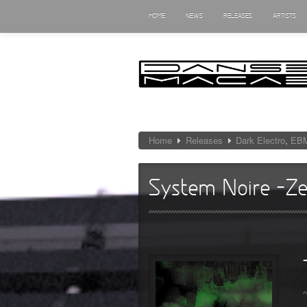
HOME
NEWS
RELEASES
ARTISTS
Home
Releases
Dark Electro
,
EB
System Noire -Zei