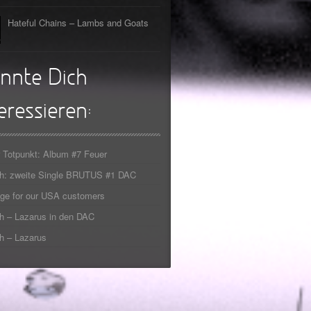
Hateful Chains – Lambs and Goats
nnte Dich
eressieren:
 Totpunkt: Album #7 Feuer
ch: zweite Single BRUTUS #1 DAC
ge for our USA customers
h – Lazarus in den DAC
h – Lazarus