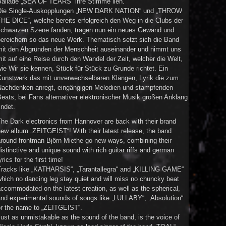
Ballade „SEA OF TEARS“ ihre Stimme lieh.
Die Single-Auskopplungen „NEW DARK NATION“ und „THROW
HE DICE“, welche bereits erfolgreich den Weg in die Clubs der
schwarzen Szene fanden, tragen nun ein neues Gewand und
bereichern so das neue Werk. Thematisch setzt sich die Band
mit den Abgründen der Menschheit auseinander und nimmt uns
it auf eine Reise durch den Wandel der Zeit, welcher die Welt,
ie Wir sie kennen, Stück für Stück zu Grunde richtet. Ein
Kunstwerk das mit unverwechselbaren Klängen, Lyrik die zum
Nachdenken anregt, eingängigen Melodien und stampfenden
eats, bei Fans alternativer elektronischer Musik großen Anklang
indet.
he Dark electronics from Hannover are back with their brand
ew album „ZEITGEIST“! With their latest release, the band
around frontman Björn Miethe go new ways, combining their
istinctive and unique sound with rich guitar riffs and german
yrics for the first time!
Tracks like „KATHARSIS“, „Tarantallegra“ and „KILLING GAME“
hich no dancing leg stay quiet and will miss no chuncky beat
ccommodated on the latest creation, as well as the spherical,
and experimental sounds of songs like „LULLABY“, „Absolution“
or the name to „ZEITGEIST“.
ust as unmistakable as the sound of the band, is the voice of