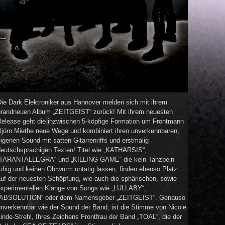
Die Dark Elektroniker aus Hannover melden sich mit ihrem
brandneuen Album „ZEITGEIST“ zurück! Mit ihrem neuesten
Release geht die inzwischen 5-köpfige Formation um Frontmann
Björn Miethe neue Wege und kombiniert ihren unverkennbaren,
igenen Sound mit satten Gitarrenriffs und erstmalig
deutschsprachigen Texten! Titel wie „KATHARSIS“,
“TARANTALLEGRA“ und „KILLING GAME“ die kein Tanzbein
uhig und keinen Ohrwurm untätig lassen, finden ebenso Platz
auf der neuesten Schöpfung, wie auch die sphärischen, sowie
experimentellen Klänge von Songs wie „LULLABY“,
„ABSOLUTION“ oder dem Namensgeber „ZEITGEIST“. Genauso
unverkennbar wie der Sound der Band, ist die Stimme von Nicole
inde-Strehl, Ihres Zeichens Frontfrau der Band „TOAL“, die der