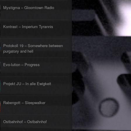
s Lehrerin
tpunkt
Mystigma – Gloomtown Radio
rfliegt
tpunkt
gehen
Kontrast – Imperium Tyrannis
tpunkt
rfahrt
tpunkt
Protokoll 19 – Somewhere between
er Tod
tpunkt
purgatory and hell
Evo-lution – Progress
Projekt JU – In alle Ewigkeit
Rabengott – Sleepwalker
Ostbahnhof – Ostbahnhof