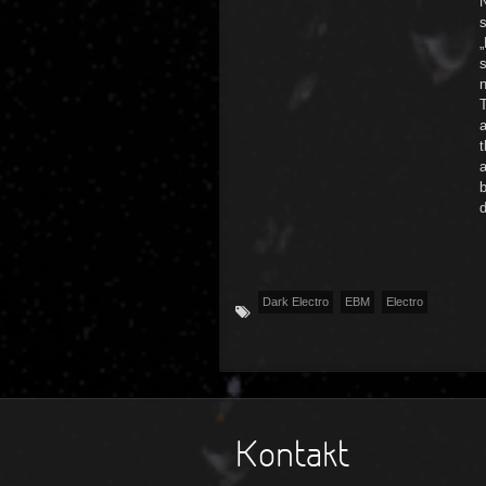
N
s
n
a
t
a
b
d
Dark Electro
EBM
Electro
Kontakt