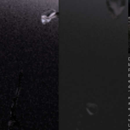
e
r
L