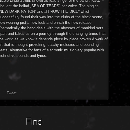
icole Linde Strehl, known as lead singer of the band „TOAL“ –
she lent the ballad „SEA OF TEARS“ her voice. The singles
„NEW DARK NATION“ and „THROW THE DICE“ which
uccessfully found their way into the clubs of the black scene,
ow wearing just a new look and enrich the new release.
Thematically the band deals with the abysses of mankind sets
part and takes us on a journey through the changing times that
he world as we know it depends piece by piece broken.A work of
rt that is thought-provoking, catchy melodies and pounding
eats, alternative for fans of electronic music very popular with
istinctive sounds and lyrics.
Tweet
Find