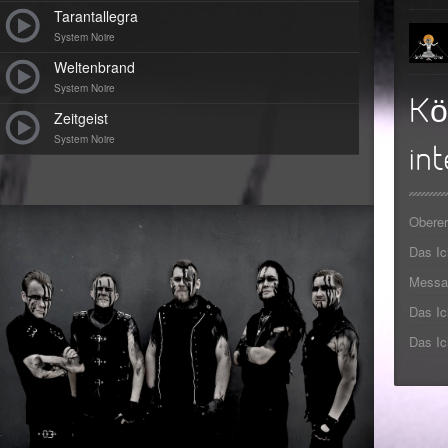
Tarantallegra
►
System Noire
►
Weltenbrand
System Noire
►
Kö
Zeitgeist
►
System Noire
int
►
►
Oberer
Das I
►
Messa
Das Ic
Das Ic