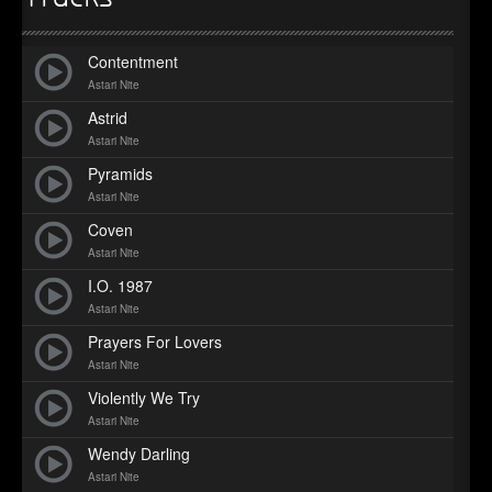
►
Geisterfahrt
Oberer Totpunkt
►
Gevatter Tod
Contentment
Oberer Totpunkt
Astari Nite
►
Astrid
►
Astari Nite
Pyramids
►
Astari Nite
►
Coven
Astari Nite
►
I.O. 1987
►
Astari Nite
Prayers For Lovers
►
Astari Nite
►
Violently We Try
Astari Nite
►
Wendy Darling
►
Astari Nite