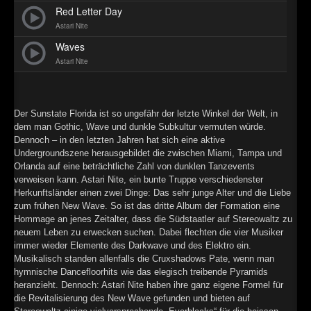
Red Letter Day
►
Astari Nite
►
Waves
Astari Nite
►
►
Der Sunstate Florida ist so ungefähr der letzte Winkel der Welt, in
dem man Gothic, Wave und dunkle Subkultur vermuten würde.
Dennoch – in den letzten Jahren hat sich eine aktive
Undergroundszene herausgebildet die zwischen Miami, Tampa und
Orlanda auf eine beträchtliche Zahl von dunklen Tanzevents
verweisen kann. Astari Nite, ein bunte Truppe verschiedenster
Herkunftsländer einen zwei Dinge: Das sehr junge Alter und die Liebe
zum frühen New Wave. So ist das dritte Album der Formation eine
Hommage an jenes Zeitalter, dass die Südstaatler auf Stereowaltz zu
neuem Leben zu erwecken suchen. Dabei flechten die vier Musiker
immer wieder Elemente des Darkwave und des Elektro ein.
Musikalisch standen allenfalls die Cruxshadows Pate, wenn man
hymnische Dancefloorhits wie das elegisch treibende Pyramids
heranzieht. Dennoch: Astari Nite haben ihre ganz eigene Formel für
die Revitalisierung des New Wave gefunden und bieten auf