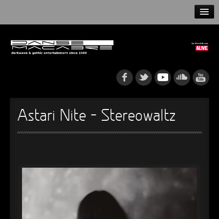
HOME
NEWS
RELEASES
ARTISTS
Astari Nite – Stereowaltz
INFO
GOTHIP PODCAST
►
Rattenfänger
Oberer Totpunkt
►
Dia De Los Muertos
Oberer Totpunkt