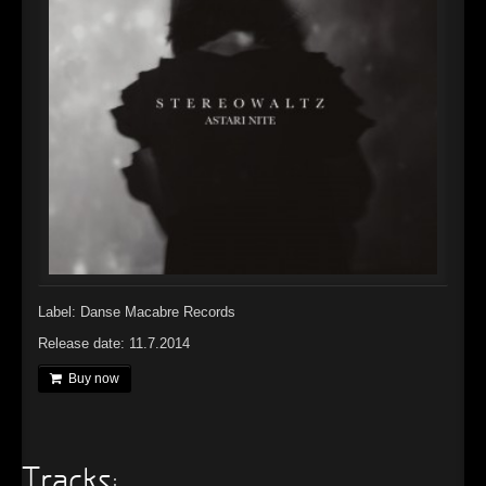
►
Alltag macht tot
Oberer Totpunkt
►
Die Krieger
Oberer Totpunkt
►
Imperator
Oberer Totpunkt
►
Maschinenherz
Oberer Totpunkt
►
Der Siebte Tag
Oberer Totpunkt
►
Langfristig gesehen (sind wir alle tot)
Oberer Totpunkt
►
Blutmond
Oberer Totpunkt
Label: Danse Macabre Records
►
Totentanz
Oberer Totpunkt
Release date: 11.7.2014
►
Teufels Lehrerin
Oberer Totpunkt
Buy now
►
Zeit verfliegt
Oberer Totpunkt
►
Untergehen
Oberer Totpunkt
Tracks: