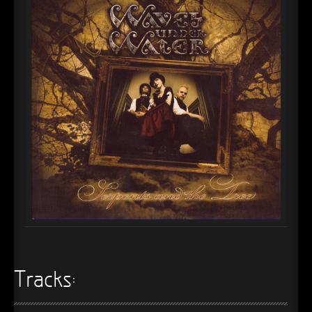
►
Alltag macht tot
Oberer Totpunkt
►
Die Krieger
Oberer Totpunkt
►
Imperator
Oberer Totpunkt
►
Maschinenherz
Oberer Totpunkt
►
Der Siebte Tag
Oberer Totpunkt
►
Langfristig gesehen (sind wir alle tot)
Oberer Totpunkt
►
Blutmond
Oberer Totpunkt
►
Totentanz
Oberer Totpunkt
►
Teufels Lehrerin
Oberer Totpunkt
►
Zeit verfliegt
Oberer Totpunkt
Tracks:
►
Untergehen
Oberer Totpunkt