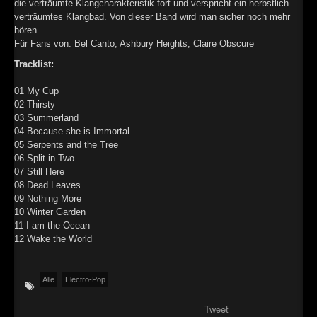
die verträumte Klangcharakteristik fort und verspricht ein herbstlich
►
verträumtes Klangbad. Von dieser Band wird man sicher noch mehr
hören.
►
Für Fans von: Bel Canto, Ashbury Heights, Claire Obscure
Tracklist:
►
01 My Cup
►
02 Thirsty
03 Summerland
04 Because she is Immortal
05 Serpents and the Tree
06 Split in Two
07 Still Here
08 Dead Leaves
09 Nothing More
10 Winter Garden
11 I am the Ocean
12 Wake the World
Alle
Electro-Pop
Tweet