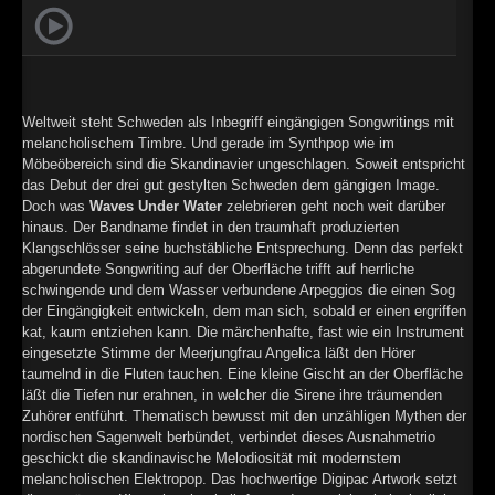
►
Geisterfahrt
Oberer Totpunkt
►
Gevatter Tod
Oberer Totpunkt
►
Weltweit steht Schweden als Inbegriff eingängigen Songwritings mit
►
melancholischem Timbre. Und gerade im Synthpop wie im
Möbeöbereich sind die Skandinavier ungeschlagen. Soweit entspricht
►
das Debut der drei gut gestylten Schweden dem gängigen Image.
Doch was
Waves Under Water
zelebrieren geht noch weit darüber
►
hinaus. Der Bandname findet in den traumhaft produzierten
Klangschlösser seine buchstäbliche Entsprechung. Denn das perfekt
►
abgerundete Songwriting auf der Oberfläche trifft auf herrliche
schwingende und dem Wasser verbundene Arpeggios die einen Sog
►
der Eingängigkeit entwickeln, dem man sich, sobald er einen ergriffen
kat, kaum entziehen kann. Die märchenhafte, fast wie ein Instrument
►
eingesetzte Stimme der Meerjungfrau Angelica läßt den Hörer
taumelnd in die Fluten tauchen. Eine kleine Gischt an der Oberfläche
►
läßt die Tiefen nur erahnen, in welcher die Sirene ihre träumenden
Zuhörer entführt. Thematisch bewusst mit den unzähligen Mythen der
►
nordischen Sagenwelt berbündet, verbindet dieses Ausnahmetrio
geschickt die skandinavische Melodiosität mit modernstem
►
melancholischen Elektropop. Das hochwertige Digipac Artwork setzt