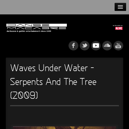
HOME
NEWS
RELEASES
ARTISTS
Waves Under Water –
INFO
Serpents And The Tree
GOTHIP PODCAST
(2009)
►
Rattenfänger
Oberer Totpunkt
►
Dia De Los Muertos
Oberer Totpunkt