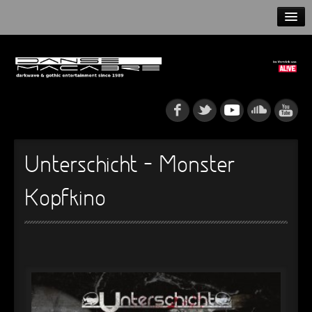
HOME
NEWS
RELEASES
ARTISTS
Unterschicht – Monster
INFO
Kopfkino
GOTHIP PODCAST
►
Rattenfänger
Oberer Totpunkt
►
Dia De Los Muertos
Oberer Totpunkt