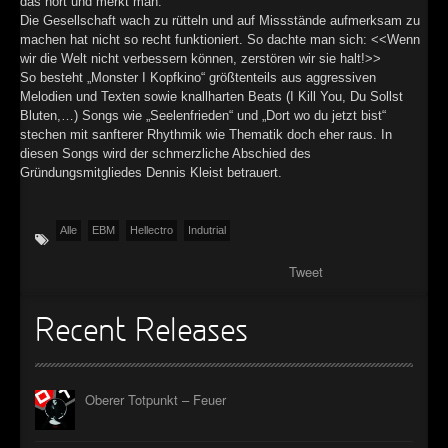
das hört und merkt man.
Die Gesellschaft wach zu rütteln und auf Missstände aufmerksam zu
machen hat nicht so recht funktioniert. So dachte man sich: <<Wenn
wir die Welt nicht verbessern können, zerstören wir sie halt!>>
So besteht „Monster I Kopfkino“ größtenteils aus aggressiven
Melodien und Texten sowie knallharten Beats (I Kill You, Du Sollst
Bluten,…) Songs wie „Seelenfrieden“ und „Dort wo du jetzt bist“
stechen mit sanfterer Rhythmik wie Thematik doch eher raus. In
diesen Songs wird der schmerzliche Abschied des
Gründungsmitgliedes Dennis Kleist betrauert.
Alle
EBM
Hellectro
Indutrial
Tweet
Recent Releases
Oberer Totpunkt – Feuer