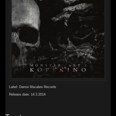
►
Alltag macht tot
Oberer Totpunkt
►
Die Krieger
Oberer Totpunkt
►
Imperator
Oberer Totpunkt
►
Maschinenherz
Oberer Totpunkt
►
Der Siebte Tag
Oberer Totpunkt
►
Langfristig gesehen (sind wir alle tot)
Oberer Totpunkt
►
Blutmond
Oberer Totpunkt
►
Totentanz
Oberer Totpunkt
►
Teufels Lehrerin
Label: Danse Macabre Records
Oberer Totpunkt
Release date: 14.3.2014
►
Zeit verfliegt
Oberer Totpunkt
►
Untergehen
Oberer Totpunkt