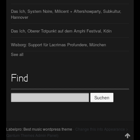
Das Ich, System Noire, Milicent + Aftershowparty, Subkultur,
Hannover
Das Ich, Oberer Totpunkt auf dem Amphi Festival, Köln
Wisborg: Support für Lacrimas Profundere, München
See all
Find
Suchen
nach:
Labelpro: Best music wordpress theme
- Change this into Appearance >
Qantum Themes Admin Panel)