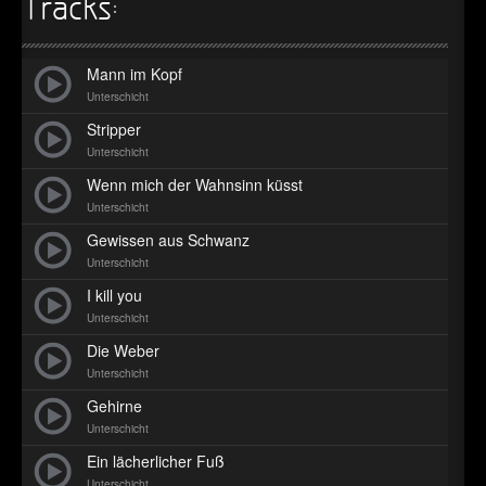
►
Tracks:
Geisterfahrt
Oberer Totpunkt
►
Gevatter Tod
Oberer Totpunkt
Mann im Kopf
►
Unterschicht
Stripper
►
Unterschicht
►
Wenn mich der Wahnsinn küsst
Unterschicht
►
Gewissen aus Schwanz
►
Unterschicht
I kill you
►
Unterschicht
►
Die Weber
Unterschicht
►
Gehirne
►
Unterschicht
Ein lächerlicher Fuß
►
Unterschicht