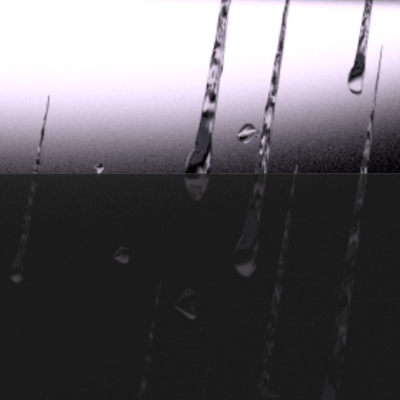
s Lehrerin
tpunkt
rfliegt
tpunkt
gehen
tpunkt
rfahrt
tpunkt
er Tod
tpunkt