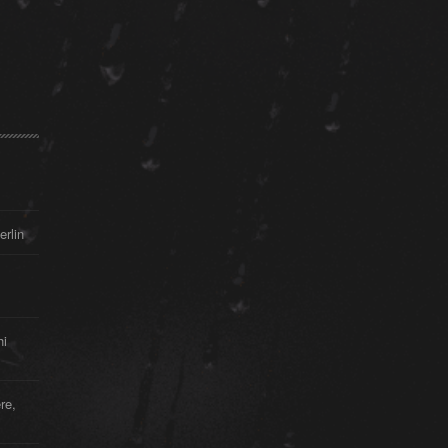
►
►
►
►
►
►
erlin
►
hi
re,