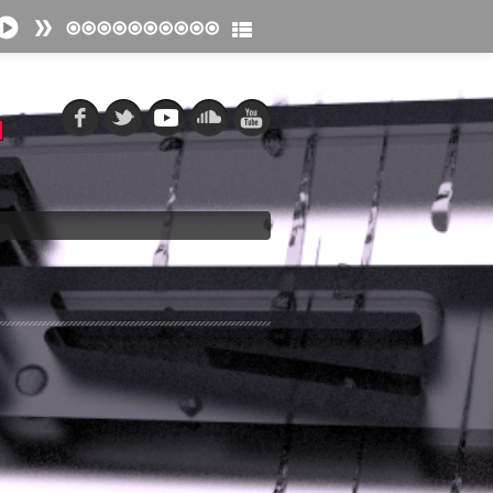
fänger
tpunkt
e Los Muertos
tpunkt
 macht tot
tpunkt
ieger
tpunkt
tor
tpunkt
inenherz
tpunkt
ebte Tag
tpunkt
stig gesehen (sind wir alle tot)
tpunkt
ond
tpunkt
anz
tpunkt