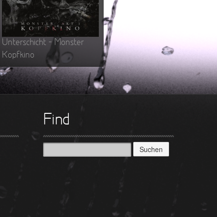
Teufel
Oberer To
►
Zeit ve
Oberer To
►
Unter
Unterschicht – Monster
Oberer To
Kopfkino
►
Geiste
Oberer To
►
Gevatt
Oberer To
►
►
Find
►
Suchen
►
nach:
►
►
►