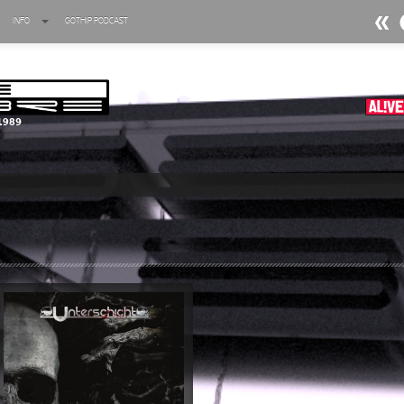
INFO
GOTHIP PODCAST
►
Ratten
Oberer To
►
Dia D
Oberer To
►
Alltag
Oberer To
►
Die Kr
Oberer To
►
Impera
Oberer To
►
Masch
Oberer To
►
Der Si
Oberer To
►
Langfri
Oberer To
►
Blutm
Oberer To
►
Totent
Oberer To
►