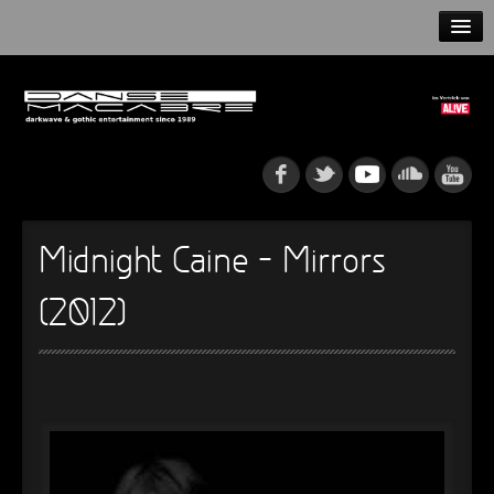
HOME
NEWS
RELEASES
ARTISTS
Midnight Caine – Mirrors
INFO
(2012)
GOTHIP PODCAST
►
Rattenfänger
Oberer Totpunkt
►
Dia De Los Muertos
Oberer Totpunkt