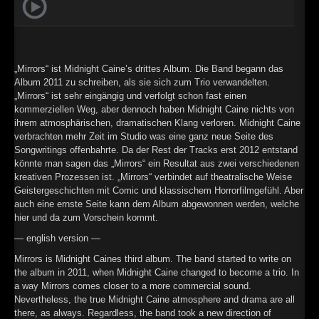
►
Geisterfahrt
Oberer Totpunkt
►
Gevatter Tod
Oberer Totpunkt
►
„Mirrors“ ist Midnight Caine’s drittes Album. Die Band begann das
Album 2011 zu schreiben, als sie sich zum Trio verwandelten.
►
„Mirrors“ ist sehr eingängig und verfolgt schon fast einen
kommerziellen Weg, aber dennoch haben Midnight Caine nichts von
►
ihrem atmosphärischen, dramatischen Klang verloren. Midnight Caine
verbrachten mehr Zeit im Studio was eine ganz neue Seite des
►
Songwritings offenbahrte. Da der Rest der Tracks erst 2012 entstand
könnte man sagen das „Mirrors“ ein Resultat aus zwei verschiedenen
►
kreativen Prozessen ist. „Mirrors“ verbindet auf theatralische Weise
Geistergeschichten mit Comic und klassischem Horrorfilmgefühl. Aber
►
auch eine ernste Seite kann dem Album abgewonnen werden, welche
hier und da zum Vorschein kommt.
►
— english version —
►
Mirrors is Midnight Caines third album. The band started to write on
the album in 2011, when Midnight Caine changed to become a trio. In
►
a way Mirrors comes closer to a more commercial sound.
Nevertheless, the true Midnight Caine atmosphere and drama are all
►
there, as always. Regardless, the band took a new direction of