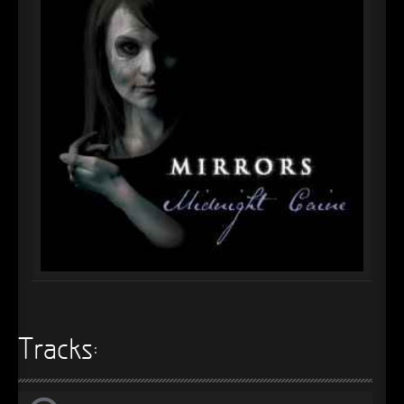
►
Alltag macht tot
Oberer Totpunkt
►
Die Krieger
Oberer Totpunkt
►
Imperator
Oberer Totpunkt
►
Maschinenherz
Oberer Totpunkt
►
Der Siebte Tag
Oberer Totpunkt
►
Langfristig gesehen (sind wir alle tot)
Oberer Totpunkt
►
Blutmond
Oberer Totpunkt
►
Totentanz
Oberer Totpunkt
►
Teufels Lehrerin
Oberer Totpunkt
►
Zeit verfliegt
Tracks:
Oberer Totpunkt
►
Untergehen
Oberer Totpunkt