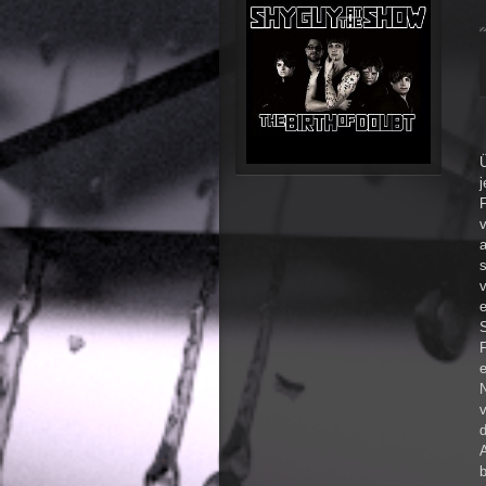
Ü
j
v
a
s
v
F
d
A