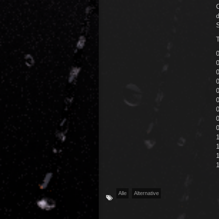
C
d
T
0
0
0
1
Alle
Alternative