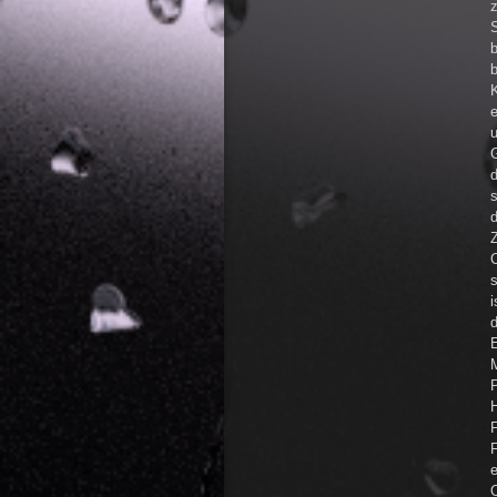
z
d
s
d
C
s
i
d
P
H
F
e
O