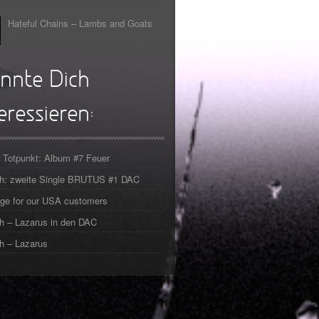
Hateful Chains – Lambs and Goats
nnte Dich
eressieren:
 Totpunkt: Album #7 Feuer
ch: zweite Single BRUTUS #1 DAC
ge for our USA customers
h – Lazarus in den DAC
h – Lazarus