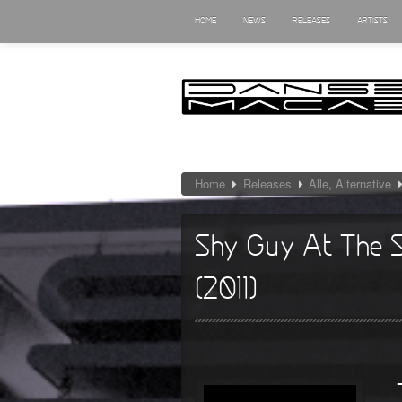
HOME
NEWS
RELEASES
ARTISTS
Home
Releases
Alle
,
Alternative
Shy Guy At The S
(2011)