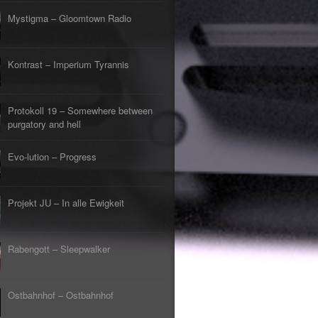
s Lehrerin
tpunkt
Mystigma – Gloomtown Radio
rfliegt
tpunkt
gehen
Kontrast – Imperium Tyrannis
tpunkt
rfahrt
tpunkt
Protokoll 19 – Somewhere between
er Tod
tpunkt
purgatory and hell
Evo-lution – Progress
Projekt JU – In alle Ewigkeit
Rabengott – Sleepwalker
Ostbahnhof – Ostbahnhof