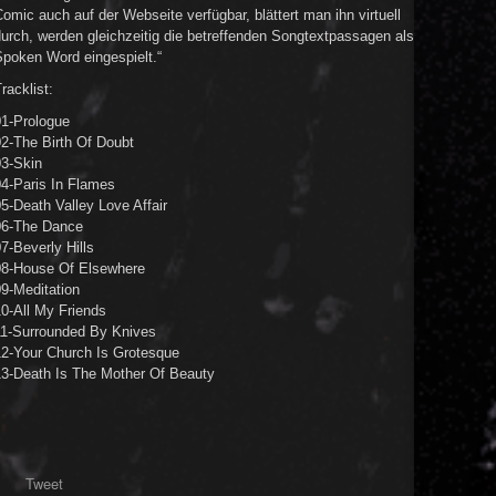
omic auch auf der Webseite verfügbar, blättert man ihn virtuell
urch, werden gleichzeitig die betreffenden Songtextpassagen als
Spoken Word eingespielt.“
racklist:
01-Prologue
02-The Birth Of Doubt
03-Skin
04-Paris In Flames
5-Death Valley Love Affair
06-The Dance
7-Beverly Hills
08-House Of Elsewhere
9-Meditation
0-All My Friends
11-Surrounded By Knives
12-Your Church Is Grotesque
13-Death Is The Mother Of Beauty
Tweet