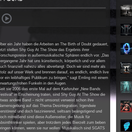
Teufel
Oberer To
►
Zeit ve
Oberer To
►
Unter
Oberer To
►
Geiste
Oberer To
ber ein Jahr haben die Arbeiten an The Birth of Doubt gedauert,
►
Gevatt
Oberer To
etzt stellen Shy Guy At The Show das Ergebnis ihrer
Forschungsreise in außermusikalische Sphären endlich vor. „Das
►
ergangene Jahr hat uns künstlerisch, körperlich und vor allem
uch finanziell nahezu alles abverlangt. Doch wir sind mehr als
►
tolz auf unser Werk und brennen darauf, es endlich, endlich live
or ein leibhaftiges Publikum zu bringen,“ sagt Emling mit einem
►
erwartungsfrohen Funkeln in den Augen.
Seit sie 2006 das erste Mal auf dem Karlsruher „New Bands
►
estival“ in Erscheinung traten, sind Shy Guy At The Show die
etwas andere Band – nicht umsonst verweist schon ihre
►
Namensgebung auf das Thema Desintegration. Irgendwie
verstörend und doch faszinierend, seltsam beängstigend und
►
och mitreißend sind diese Außenseiter, die Musik für
bsinthtrinker spielen, aber trotzdem jedes Bierzelt zum beben
►
bringen können, wenn sie nur wollen. Musikalisch sind SGATS