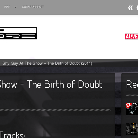
INFO
GOTHIP PODCAST
►
Ratten
Oberer To
►
Dia D
Oberer To
►
Alltag
Oberer To
►
Die Kr
Oberer To
Shy Guy At The Show – The Birth of Doubt (2011)
►
Impera
Oberer To
►
Masch
Oberer To
how – The Birth of Doubt
Re
►
Der Si
Oberer To
►
Langfri
Oberer To
►
Blutm
Oberer To
►
Totent
Oberer To
Tracks:
►