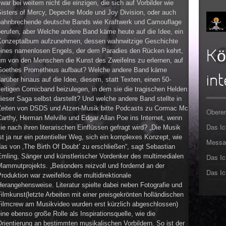
war bei weitem nicht die einzigen, die sich auf Vorbilder wie
►
Sisters of Mercy, Depeche Mode und Joy Division, oder auch
bahnbrechende deutsche Bands wie Kraftwerk und Camouflage
►
berufen, aber Welche andere Band käme heute auf die Idee, ein
Konzeptalbum aufzunehmen, dessen wahnwitzige Geschichte
►
eines namenlosen Engels, der dem Paradies den Rücken kehrt,
Kö
um von den Menschen die Kunst des Zweifelns zu erlernen, auf
►
Goethes Prometheus aufbaut? Welche andere Band käme
int
arüber hinaus auf die Idee, diesem, statt Texten, einen 50-
►
eitigen Comicband beizulegen, in dem sie die tragischen Helden
ieser Saga selbst darstellt? Und welche andere Band stellte in
►
Zeiten von DSDS und Atzen-Musik bitte Podcasts zu Cormac Mc
Oberer
arthy, Herman Melville und Edgar Allan Poe ins Internet, wenn
Das I
►
ie nach ihren literarischen Einflüssen gefragt wird? „Die Musik
st ja nur ein potentieller Weg, sich ein komplexes Konzept, wie
Messa
as von ‚The Birth Of Doubt’ zu erschließen“, sagt Sebastian
Emling, Sänger und künstlerischer Vordenker des multimedialen
Das Ic
Mammutprojekts. „Besonders reizvoll und fordernd an der
Das Ic
roduktion war zweifellos die multidirektionale
erangehensweise. Literatur spielte dabei neben Fotografie und
ilmkunst(letzte Arbeiten mit einer preisgekrönten holländischen
Filmcrew am Musikvideo wurden erst kürzlich abgeschlossen)
ine ebenso große Rolle als Inspirationsquelle, wie die
rientierung an bestimmten musikalischen Vorbildern. So ist der