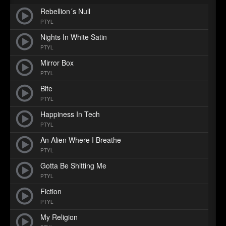
►
Geisterfahrt
Oberer Totpunkt
Rebellion´s Null
►
Gevatter Tod
PTYL
Oberer Totpunkt
Nights In White Satin
►
PTYL
►
Mirror Box
PTYL
►
Bite
►
PTYL
Happiness In Tech
►
PTYL
►
An Alien Where I Breathe
PTYL
►
Gotta Be Shitting Me
PTYL
►
Fiction
►
PTYL
My Religion
►