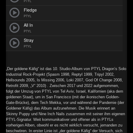
PTYL
►
Fledge
PTYL
►
All In
►
PTYL
Stray
►
PTYL
„Der goldene Käfig“ ist das 10. Studio-Album von PTYL Dragon’s Solo
Industrial Rock-Projekt (Spasm 1998, Reptyl 1999, Tripyl 2002,
Hellsounds 2005, Is Missing 2006, Loki 2007, God Of Change 2008,
Retrofit 2009, „V“ 2010) . Zwischen 2017 und 2022 aufgenommen,
folgt der Umzug von PTYL von Tel Aviv, Israel, Kalifornien (aka dem
goldenen Staat), um in San Francisco (mit der ikonischen Golden-
Gate-Brücke), dem Tech Mekka, vor und während der Pandemie (der
Goldener Käfig) das Album aufzunehmen. Die Musik erinnert an
Skinny Puppy und Nine Inch Nails zusammen mit seiner ihm eigenen
PTYL-Signatur. Weit kommunikativer und offener als in PTYLs
vorherigen Alben, obwohl er es nicht wirklich versucht, jemanden zu
beschwören. In erster Linie ist „der goldene Käfig“ der Versuch, sich