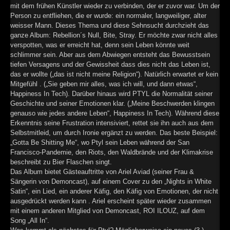
mit dem frühen Künstler wieder zu verbinden, der er zuvor war. Um der
Person zu entfliehen, die er wurde: ein normaler, langweiliger, alter
weisser Mann. Dieses Thema und diese Sehnsucht durchzieht das
ganze Album: Rebellion´s Null, Bite, Stray. Er möchte zwar nicht alles
verspotten, was er erreicht hat, denn sein Leben könnte weit
schlimmer sein. Aber aus dem Abwiegen entsteht das Bewusstsein
tiefen Versagens und der Gewissheit dass dies nicht das Leben ist,
das er wollte („das ist nicht meine Religion“). Natürlich erwartet er kein
Mitgefühl . („Sie geben mir alles, was ich will, und dann etwas“,
Happiness In Tech). Darüber hinaus wird PTYL die Normalität seiner
Geschichte und seiner Emotionen klar. („Meine Beschwerden klingen
genauso wie jedes andere Leben“, Happiness In Tech). Während diese
Erkenntnis seine Frustration intensiviert, rettet sie ihn auch aus dem
Selbstmitleid, um durch Ironie ergänzt zu werden. Das beste Beispiel:
„Gotta Be Shitting Me“, wo Ptyl sein Leben während der San
Francisco-Pandemie, den Riots, den Waldbrände und der Klimakrise
beschreibt zu Bier Flaschen singt.
Das Album bietet Gästeauftritte von Ariel Aviad (seiner Frau &
Sängerin von Demoncast), auf einem Cover zu den „Nights in White
Satin“, ein Lied, ein anderer Käfig, den Käfig von Emotionen, der nicht
ausgedrückt werden kann . Ariel erscheint später wieder zusammen
mit einem anderen Mitglied von Demoncast, ROI ILOUZ, auf dem
Song „All In“.