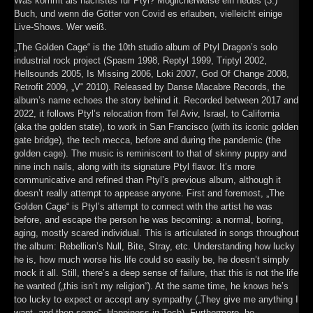
Was kommt als nächstes für Ptyl? Möglicherweise ein neues (3.)
Buch, und wenn die Götter von Covid es erlauben, vielleicht einige
Live-Shows. Wer weiß.
„The Golden Cage“ is the 10th studio album of Ptyl Dragon’s solo
industrial rock project (Spasm 1998, Reptyl 1999, Triptyl 2002,
Hellsounds 2005, Is Missing 2006, Loki 2007, God Of Change 2008,
Retrofit 2009, „V“ 2010). Released by Danse Macabre Records, the
album’s name echoes the story behind it. Recorded between 2017 and
2022, it follows Ptyl’s relocation from Tel Aviv, Israel, to California
(aka the golden state), to work in San Francisco (with its iconic golden
gate bridge), the tech mecca, before and during the pandemic (the
golden cage). The music is reminiscent to that of skinny puppy and
nine inch nails, along with its signature Ptyl flavor. It’s more
communicative and refined than Ptyl’s previous album, although it
doesn’t really attempt to appease anyone. First and foremost, „The
Golden Cage“ is Ptyl’s attempt to connect with the artist he was
before, and escape the person he was becoming: a normal, boring,
aging, mostly scared individual. This is articulated in songs throughout
the album: Rebellion’s Null, Bite, Stray, etc. Understanding how lucky
he is, how much worse his life could so easily be, he doesn’t simply
mock it all. Still, there’s a deep sense of failure, that this is not the life
he wanted („this isn’t my religion“). At the same time, he knows he’s
too lucky to expect or accept any sympathy („They give me anything I
want, and then some“, Happiness in Tech). Furthermore, he