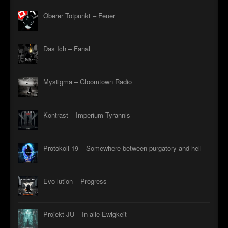
Oberer Totpunkt – Feuer
Das Ich – Fanal
Mystigma – Gloomtown Radio
Kontrast – Imperium Tyrannis
Protokoll 19 – Somewhere between purgatory and hell
Evo-lution – Progress
Projekt JU – In alle Ewigkeit