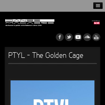
HOME
NEWS
RELEASES
ARTISTS
PTYL – The Golden Cage
INFO
GOTHIP PODCAST
►
Rattenfänger
Oberer Totpunkt
►
Dia De Los Muertos
Oberer Totpunkt