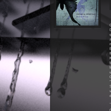
z
n
E
f
M
u
“
S
v
d