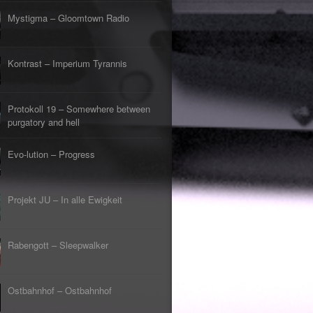
s Lehrerin
tpunkt
Mystigma – Gloomtown Radio
rfliegt
tpunkt
gehen
Kontrast – Imperium Tyrannis
tpunkt
rfahrt
tpunkt
Protokoll 19 – Somewhere between
er Tod
tpunkt
purgatory and hell
Evo-lution – Progress
Projekt JU – In alle Ewigkeit
Rabengott – Sleepwalker
Ostbahnhof – Ostbahnhof