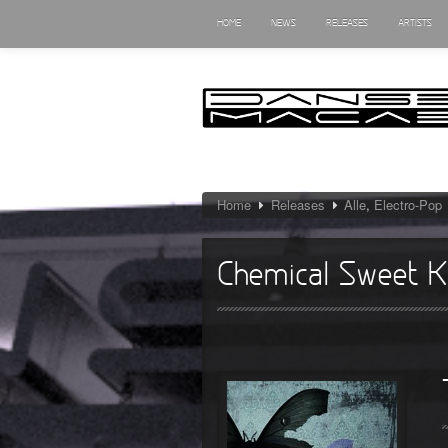
HOME
NEWS
RELEASES
ARTISTS
Home
Releases
Alle
,
Electro-Pop
Chemical Sweet K