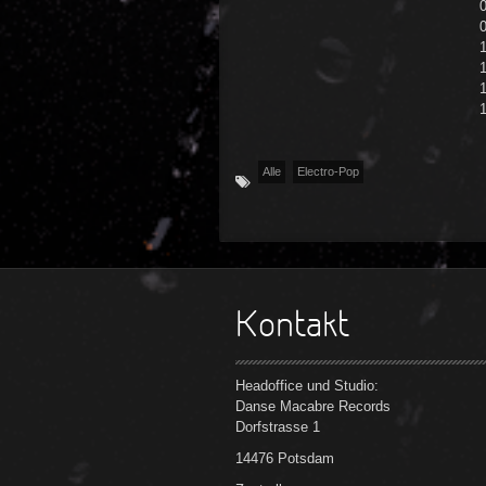
0
1
1
1
Alle
Electro-Pop
Kontakt
Headoffice und Studio:
Danse Macabre Records
Dorfstrasse 1
14476 Potsdam