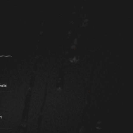
erlin
hi