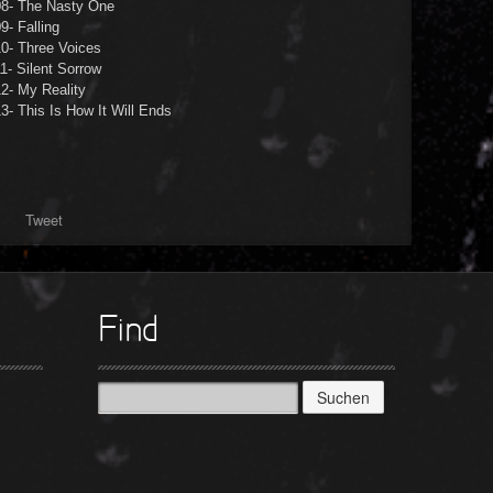
08- The Nasty One
9- Falling
10- Three Voices
1- Silent Sorrow
2- My Reality
3- This Is How It Will Ends
Tweet
Find
Suchen
nach: