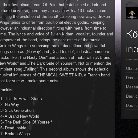
f their first album Tears Of Pain that established a dark and
►
ortured universe, here they are again with a 13 tracks album
ulfilling the evolution of the band! Exploring new ways, Broken
►
ings tends to differ from traditional electro gothic, keeping
owever an industrial direction flirting with metal from time to
►
Kö
ime. The lyrics and voice of Julien Kidam, vocalist, founder and
omposer of the band, brings the dark asset of the music.
►
roken Wings is a surprising mix of dancefloor and powerful
int
ongs such as „No way“ and „Dead Inside“, industrial hardcore
►
racks like „The Nasty One“ and a touch of metal with „A Brand
ew World“ and „The Dark Side of Yourself“. Not to mention the
►
Oberer
mbient song „Falling“. This second album shows the eclectic
musical influences of CHEMICAL SWEET KID, a French band
Das I
►
hat for sure will make some noise!
Messa
racklist
Das Ic
1- This Is How It Starts
02- No Way
Das Ic
03- Sick Generation
04- A Brand New World
5- The Dark Side Of Yourself
06- Dead Inside
07- Broken Wings