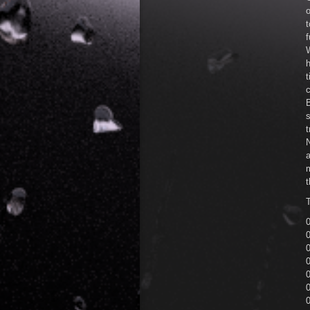
o
t
f
W
h
t
c
B
s
t
N
a
t
T
0
0