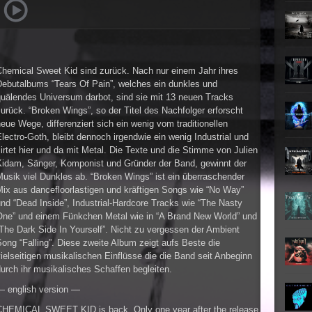
Teufel
Oberer To
►
Zeit ve
Oberer To
►
Unter
Oberer To
Chemical Sweet Kid sind zurück. Nach nur einem Jahr ihres
►
Geiste
Debutalbums “Tears Of Pain”, welches ein dunkles und
Oberer To
quälendes Universum darbot, sind sie mit 13 neuen Tracks
►
Gevatt
urück. “Broken Wings”, so der Titel des Nachfolger erforscht
Oberer To
eue Wege, differenziert sich ein wenig vom traditionellen
►
lectro-Goth, bleibt dennoch irgendwie ein wenig Industrial und
lirtet hier und da mit Metal. Die Texte und die Stimme von Julien
►
Kidam, Sänger, Komponist und Gründer der Band, gewinnt der
usik viel Dunkles ab. “Broken Wings” ist ein überraschender
►
Mix aus dancefloorlastigen und kräftigen Songs wie “No Way”
nd “Dead Inside”, Industrial-Hardcore Tracks wie “The Nasty
►
One” und einem Fünkchen Metal wie in “A Brand New World” und
The Dark Side In Yourself”. Nicht zu vergessen der Ambient
►
ong “Falling”. Diese zweite Album zeigt aufs Beste die
ielseitigen musikalischen Einflüsse die die Band seit Anbeginn
urch ihr musikalisches Schaffen begleiten.
►
— english version —
►
CHEMICAL SWEET KID is back. Only one year after the release