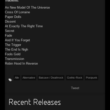
Tracklist:
►
An New Model Of The Universe
Cross Of Lorraine
►
Paper Dolls
Dissent
►
At Exactly The Right Time
Secret
►
Fade
And If You Forget
The Trigger
The End Is Nigh
Fools Gold
Transmission
Robin Hood In Reverse
Alle
Alternative
Batcave / Deathrock
Gothic-Rock
Postpunk
Tweet
Recent Releases