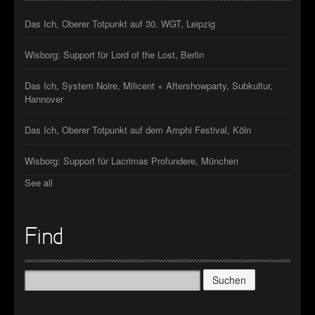
Das Ich, Oberer Totpunkt auf 30. WGT, Leipzig
Wisborg: Support für Lord of the Lost, Berlin
Das Ich, System Noire, Milicent + Aftershowparty, Subkultur,
Hannover
Das Ich, Oberer Totpunkt auf dem Amphi Festival, Köln
Wisborg: Support für Lacrimas Profundere, München
See all
Find
Suchen
nach: