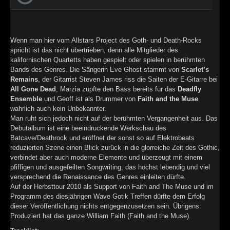
►
Geisterfahrt
Oberer Totpunkt
►
Gevatter Tod
Oberer Totpunkt
►
Wenn man hier vom Allstars Project des Goth- und Death-Rocks
spricht ist das nicht übertrieben, denn alle Mitglieder des
kalifornischen Quartetts haben gespielt oder spielen in berühmten
►
Bands des Genres. Die Sängerin Eve Ghost stammt von
Scarlet’s
Remains
, der Gitarrist Steven James riss die Saiten der E-Gitarre bei
►
All Gone Dead
, Marzia zupfte den Bass bereits für das
Deadfly
Ensemble
und Geoff ist als Drummer von
Faith and the Muse
►
wahrlich auch kein Unbekannter.
Man ruht sich jedoch nicht auf der berühmten Vergangenheit aus. Das
►
Debutalbum ist eine beeindruckende Werkschau des
Batcave/Deathrock und eröffnet der sonst so auf Elektrobeats
►
reduzierten Szene einen Blick zurück in die glorreiche Zeit des Gothic,
verbindet aber auch moderne Elemente und überzeugt mit einem
►
pfiffigen und ausgefeilten Songwriting, das höchst lebendig und viel
versprechend die Renaissance des Genres einleiten dürfte.
►
Auf der Herbsttour 2010 als Support von Faith and The Muse und im
Programm des diesjährigen Wave Gotik Treffen dürfte dem Erfolg
►
dieser Veröffentlichung nichts entgegenzusetzen sein. Übrigens:
Produziert hat das ganze William Faith (Faith and the Muse).
►