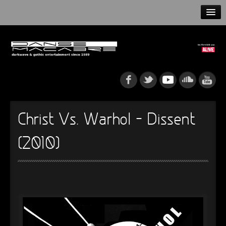
HOME
NEWS
RELEASES
ARTISTS
Christ Vs. Warhol – Dissent
INFO
(2010)
GOTHIP PODCAST
►
Rattenfänger
Oberer Totpunkt
►
Dia De Los Muertos
Oberer Totpunkt