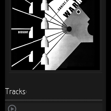
►
Alltag macht tot
Oberer Totpunkt
►
Die Krieger
Oberer Totpunkt
►
Imperator
Oberer Totpunkt
►
Maschinenherz
Oberer Totpunkt
►
Der Siebte Tag
Oberer Totpunkt
►
Langfristig gesehen (sind wir alle tot)
Oberer Totpunkt
►
Blutmond
Oberer Totpunkt
►
Totentanz
Oberer Totpunkt
►
Teufels Lehrerin
Oberer Totpunkt
Tracks:
►
Zeit verfliegt
Oberer Totpunkt
►
Untergehen
Oberer Totpunkt