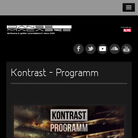
HOME
NEWS
RELEASES
ARTISTS
Kontrast – Programm
INFO
GOTHIP PODCAST
►
Rattenfänger
Oberer Totpunkt
►
Dia De Los Muertos
Oberer Totpunkt