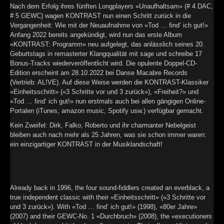
Nach dem Erfolg ihres fünften Longplayers «Unaufhaltsam» (# 4 DAC,
# 5 GEWC) wagen KONTRAST nun einen Schritt zurück in die
Vergangenheit: Wie mit der Neuaufnahme von «Tod … find‘ ich gut!»
Anfang 2022 bereits angekündigt, wird nun das erste Album
«KONTRAST: Programm» neu aufgelegt, das anlässlich seines 20.
Geburtstags in remasterter Klangqualität mit sage und schreibe 17
Bonus-Tracks wiederveröffentlicht wird. Die opulente Doppel-CD-
Edition erscheint am 28.10.2022 bei Danse Macabre Records
(Vertrieb: AL!VE). Auf diese Weise werden die KONTRAST-Klassiker
«Einheitsschritt» («3 Schritte vor und 3 zurück»), «Freiheit?» und
«Tod … find‘ ich gut!» nun erstmals auch bei allen gängigen Online-
Portalen (iTunes, amazon music, Spotify usw.) verfügbar gemacht.
Kein Zweifel: Dirk, Falko, Roberto und ihr charmanter Nebelgeist
bleiben auch nach mehr als 25 Jahren, was sie schon immer waren:
ein einzigartiger KONTRAST in der Musiklandschaft!
Already back in 1996, the four sound-fiddlers created an everblack, a
true independent classic with their «Einheitsschritt» («3 Schritte vor
und 3 zurück»). With «Tod … find‘ ich gut!» (1998), «80er Jahre»
(2007) and their GEWC-No. 1 «Durchbruch» (2008), the «executioners