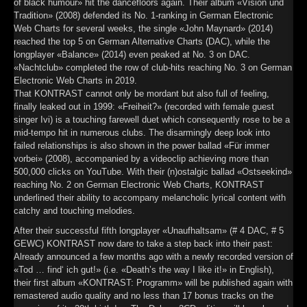
of black humour» hit the dancefloors again. Their album «Vision und
Tradition» (2008) defended its No. 1-ranking in German Electronic
Web Charts for several weeks, the single «John Maynard» (2014)
reached the top 5 on German Alternative Charts (DAC), while the
longplayer «Balance» (2014) even peaked at No. 3 on DAC.
«Nachtclub» completed the row of club-hits reaching No. 3 on German
Electronic Web Charts in 2019.
That KONTRAST cannot only be mordant but also full of feeling,
finally leaked out in 1999: «Freiheit?» (recorded with female guest
singer Ivi) is a touching farewell duet which consequently rose to be a
mid-tempo hit in numerous clubs. The disarmingly deep look into
failed relationships is also shown in the power ballad «Für immer
vorbei» (2008), accompanied by a videoclip achieving more than
500,000 clicks on YouTube. With their (n)ostalgic ballad «Ostseekind»
reaching No. 2 on German Electronic Web Charts, KONTRAST
underlined their ability to accompany melancholic lyrical content with
catchy and touching melodies.
After their successful fifth longplayer «Unaufhaltsam» (# 4 DAC, # 5
GEWC) KONTRAST now dare to take a step back into their past:
Already announced a few months ago with a newly recorded version of
«Tod … find‘ ich gut!» (i.e. «Death’s the way I like it!» in English),
their first album «KONTRAST: Programm» will be published again with
remastered audio quality and no less than 17 bonus tracks on the