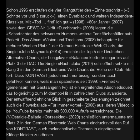
►
Schon 1996 erschufen die vier Klangtüftler den «Einheitsschritt» («3
Schritte vor und 3 zurück»), einen Everblack und wahren Independent-
►
Klassiker. Mit «Tod … find‘ ich gut!» (1998), «80er Jahre» (2007)
sowie dem GEWC-Nr. 1-Hit «Durchbruch» (2008) legten die
►
«Scharfrichter des schwarzen Humors» weitere Tanzflächenfüller aufs
Parkett. Das Album «Vision und Tradition» (2008) behauptete für
►
mehrere Wochen Platz 1 der German Electronic Web Charts, die
Single «John Maynard» (2014) erreichte die Top 5 der Deutschen
Alternative Charts, der Longplayer «Balance» kletterte sogar bis auf
Platz 3 der DAC. Die Single «Nachtclub» (2019) schließlich setzte mit
Rang 3 in den German Electronic Web Charts die Reihe der Club-Hits
fort. Dass KONTRAST jedoch nicht nur bissig, sondern auch
gefühlvoll können, weiß man spätestens seit 1999: «Freiheit?»
(gemeinsam mit Gastsängerin Ivi) ist ein ergreifendes Abschiedsduett,
das folgerichtig zum Midtempo-Hit in zahlreichen Clubs avancierte.
Der entwaffnend ehrliche Blick in gescheiterte Beziehungen zeichnet
auch die Powerballade «Für immer vorbei» (2008) aus, deren Videoclip
bei YouTube bereits mehr als 500.000 Aufrufe verzeichnete. Die
(N)Ostalgie-Ballade «Ostseekind» (2020) schließlich untermauerte mit
Platz 2 in den German Electronic Web Charts eindrucksvoll den Ruf
von KONTRAST, auch melancholische Themen in einprägsame
Klänge kleiden zu können.