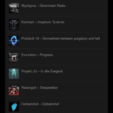
Mystigma – Gloomtown Radio
Kontrast – Imperium Tyrannis
Protokoll 19 – Somewhere between purgatory and hell
Evo-lution – Progress
Projekt JU – In alle Ewigkeit
Rabengott – Sleepwalker
Ostbahnhof – Ostbahnhof