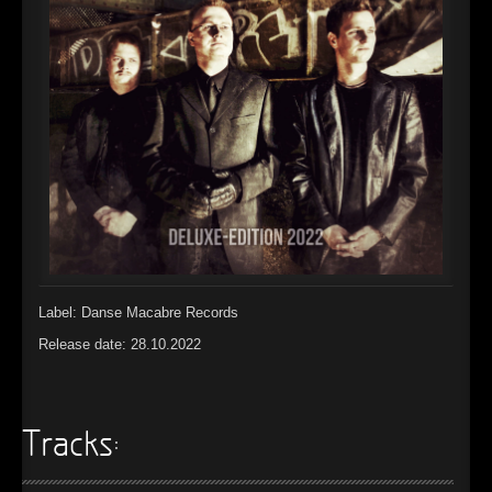
►
Alltag macht tot
Oberer Totpunkt
►
Die Krieger
Oberer Totpunkt
►
Imperator
Oberer Totpunkt
►
Maschinenherz
Oberer Totpunkt
►
Der Siebte Tag
Oberer Totpunkt
►
Langfristig gesehen (sind wir alle tot)
Oberer Totpunkt
►
Blutmond
Oberer Totpunkt
Label: Danse Macabre Records
►
Totentanz
Oberer Totpunkt
Release date: 28.10.2022
►
Teufels Lehrerin
Oberer Totpunkt
►
Zeit verfliegt
Oberer Totpunkt
Tracks:
►
Untergehen
Oberer Totpunkt