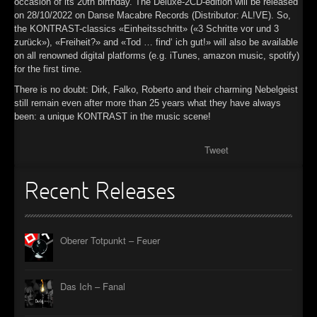
occasion of its 20th birthday. The Deluxe-2CD-edition will be released
on 28/10/2022 on Danse Macabre Records (Distributor: AL!VE). So,
the KONTRAST-classics «Einheitsschritt» («3 Schritte vor und 3
zurück»), «Freiheit?» and «Tod … find‘ ich gut!» will also be available
on all renowned digital platforms (e.g. iTunes, amazon music, spotify)
for the first time.
There is no doubt: Dirk, Falko, Roberto and their charming Nebelgeist
still remain even after more than 25 years what they have always
been: a unique KONTRAST in the music scene!
Tweet
Recent Releases
Oberer Totpunkt – Feuer
Das Ich – Fanal