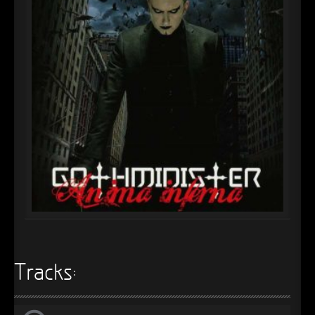
►
Alltag macht tot
Oberer Totpunkt
►
Die Krieger
Oberer Totpunkt
►
Imperator
Oberer Totpunkt
►
Maschinenherz
Oberer Totpunkt
►
Der Siebte Tag
Oberer Totpunkt
►
Langfristig gesehen (sind wir alle tot)
Oberer Totpunkt
►
Blutmond
Oberer Totpunkt
►
Totentanz
Oberer Totpunkt
►
Teufels Lehrerin
Oberer Totpunkt
►
Zeit verfliegt
Tracks:
Oberer Totpunkt
►
Untergehen
Oberer Totpunkt