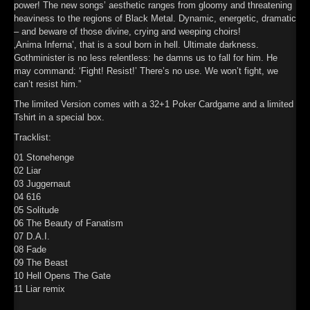
power! The new songs’ aesthetic ranges from gloomy and threatening
heaviness to the regions of Black Metal. Dynamic, energetic, dramatic
– and beware of those divine, crying and weeping choirs!
‚Anima Inferna’, that is a soul born in hell. Ultimate darkness.
Gothminister is no less relentless: he damns us to fall for him. He
may command: ‘Fight! Resist!’ There’s no use. We won’t fight, we
can’t resist him.”
The limited Version comes with a 32+1 Poker Cardgame and a limited
Tshirt in a special box.
Tracklist:
01 Stonehenge
02 Liar
03 Juggernaut
04 616
05 Solitude
06 The Beauty of Fanatism
07 D.A.I.
08 Fade
09 The Beast
10 Hell Opens The Gate
11 Liar remix