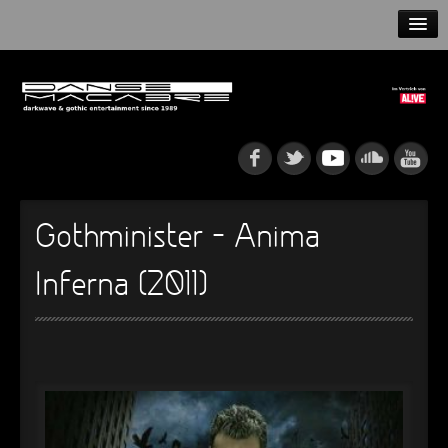
HOME
NEWS
RELEASES
ARTISTS
Gothminister – Anima
INFO
Inferna (2011)
GOTHIP PODCAST
►
Rattenfänger
Oberer Totpunkt
►
Dia De Los Muertos
Oberer Totpunkt