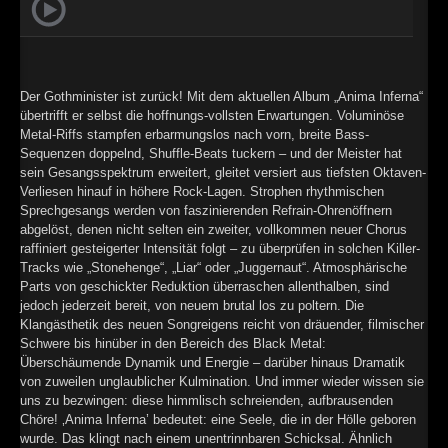
►
Geisterfahrt
Oberer Totpunkt
►
Gevatter Tod
Oberer Totpunkt
►
Der Gothminister ist zurück! Mit dem aktuellen Album „Anima Inferna“
übertrifft er selbst die hoffnungs-vollsten Erwartungen. Voluminöse
►
Metal-Riffs stampfen erbarmungslos nach vorn, breite Bass-
Sequenzen doppelnd, Shuffle-Beats tuckern – und der Meister hat
►
sein Gesangsspektrum erweitert, gleitet versiert aus tiefsten Oktaven-
Verliesen hinauf in höhere Rock-Lagen. Strophen rhythmischen
►
Sprechgesangs werden von faszinierenden Refrain-Ohrenöffnern
abgelöst, denen nicht selten ein zweiter, vollkommen neuer Chorus
►
raffiniert gesteigerter Intensität folgt – zu überprüfen in solchen Killer-
Tracks wie „Stonehenge“, „Liar“ oder „Juggernaut“. Atmosphärische
►
Parts von geschickter Reduktion überraschen allenthalben, sind
jedoch jederzeit bereit, von neuem brutal los zu poltern. Die
►
Klangästhetik des neuen Songreigens reicht von dräuender, filmischer
Schwere bis hinüber in den Bereich des Black Metal:
►
Überschäumende Dynamik und Energie – darüber hinaus Dramatik
von zuweilen unglaublicher Kulmination. Und immer wieder wissen sie
►
uns zu bezwingen: diese himmlisch schreienden, aufbrausenden
Chöre! ‚Anima Inferna’ bedeutet: eine Seele, die in der Hölle geboren
►
wurde. Das klingt nach einem unentrinnbaren Schicksal. Ähnlich