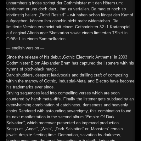
unbarmherzig indes springt der Gothminister mit den Hörern um:
►
verdammt er uns doch dazu, ihm zu verfallen. Da mag er noch so
inbrünstig bellen: „Fight! Resist!“ – wir haben schon längst den Kampf
►
aufgegeben, können ihm ohnehin nicht mehr widerstehen. Die
limitierte Version erscheint mit einem Gothminister 32+1 Kartenspiel
►
auf original Altenburger Skatkarton sowie einem limtierten TShirt in
Größe L in einem Sammelkarton.
►
— english version —
Since the release of his debut ‚Gothic Electronic Anthems’ in 2003
Gothminister Björn Alexander Brem has captured the listeners with his
hymns of pitch-black magic.
Dark shudders, deepest leadvocals and thrilling craft of composing
within the marrow of Gothic, Industrial-Metal and Electro have become
his trademarks ever since.
Driving sequences lead into compelling verses which are soon
countered by harsh metal-riffs. Finally the listener gets subdued by an
overwhelming combination of catchiness, denseness and heavenly
choirs.Rendered with astounding sovereignty, this combination found
its next manifestation in the second album “Empire Of Dark
Salvation”, which moreover presented an improved production.
Songs as „Angel“, „Wish“, „Dark Salvation“ or „Monsters“ remain
jewels despite fleeting time. Damnation, salvation by darkness,
burning passions, the cruel fascination with death, luring sin.