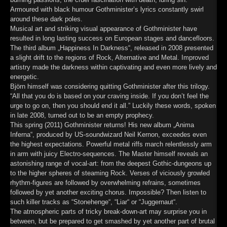
Armoured with black humour Gothminister’s lyrics constantly swirl
around these dark poles.
Musical art and striking visual appearance of Gothminister have
resulted in long lasting success on European stages and dancefloors.
The third album „Happiness In Darkness“, released in 2008 presented
a slight drift to the regions of Rock, Alternative and Metal. Improved
artistry made the darkness within captivating and even more lively and
energetic.
Björn himself was considering quitting Gothminister after this trilogy.
“All that you do is based on your craving inside. If you don’t feel the
urge to go on, then you should end it all.” Luckily these words, spoken
in late 2008, turned out to be an empty prophecy.
This spring (2011) Gothminister returns! His new album „Anima
Inferna“, produced by US-soundwizard Neil Kernon, exceedes even
the highest expectations. Powerful metal riffs march relentlessly arm
in arm with juicy Electro-sequences. The Master himself reveals an
astonishing range of vocal-art: from the deepest Gothic-dungeons up
to the higher spheres of steaming Rock. Verses of viciously growled
rhythm-figures are followed by overwhelming refrains, sometimes
followed by yet another exciting chorus. Impossible? Then listen to
such killer tracks as “Stonehenge“, “Liar“ or “Juggernaut“.
The atmospheric parts of tricky break-down-art may surprise you in
between, but be prepared to get smashed by yet another part of brutal