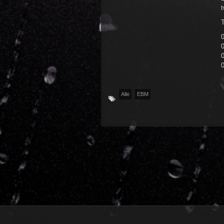
T
0
Alle
EBM