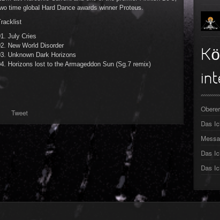
two time global Hard Dance awards winner Proteus.
►
racklist
►
1. July Cries
02. New World Disorder
►
Kö
03. Unknown Dark Horizons
04. Horizons lost to the Armageddon Sun (Sg.7 remix)
►
int
►
►
Oberer
Tweet
Das I
►
Messa
Das Ic
Das Ic