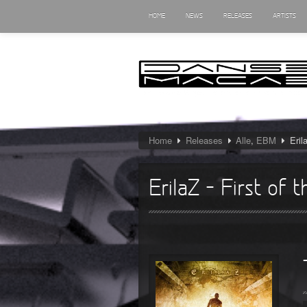
HOME
NEWS
RELEASES
ARTISTS
Home
Releases
Alle
,
EBM
Eril
ErilaZ – First of 