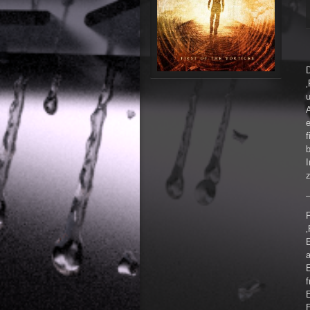
D
‚
u
A
f
I
F
‚
E
a
E
E
E