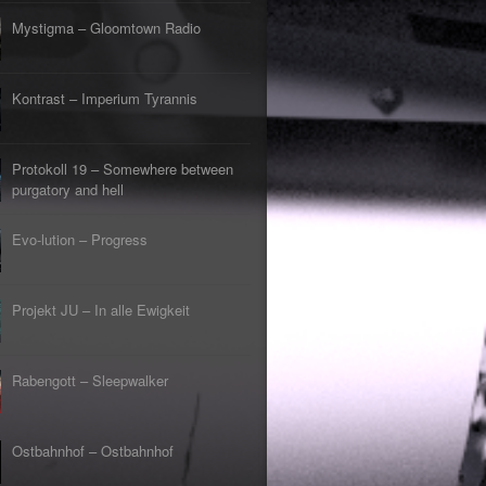
s Lehrerin
tpunkt
Mystigma – Gloomtown Radio
rfliegt
tpunkt
gehen
Kontrast – Imperium Tyrannis
tpunkt
rfahrt
tpunkt
Protokoll 19 – Somewhere between
er Tod
tpunkt
purgatory and hell
Evo-lution – Progress
Projekt JU – In alle Ewigkeit
Rabengott – Sleepwalker
Ostbahnhof – Ostbahnhof