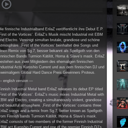
Teufel
Oberer To
►
Zeit ve
Oberer To
►
Unter
Oberer To
ie finnische Industrialband ErilaZ veröffentlicht ihre Debut E.P.
►
Geiste
First of the Vortices‘. ErilaZ’s Musik mischt Industrial mit EBM
Oberer To
nd Electro. Vereinigt simultan brutale, grandiose und schöne
►
Gevatt
tmosphäre. ‚First of the Vortices‘ beinhaltet drei Songs und
Oberer To
einen Remix von Sg.7, besser bekannt als Spellgoth von den
►
innischen Bands Turmion Kätilöt, Horna & Slave’s mask. ErilaZ
bestehen aus zwei Mitgleidern des ehemaligen finnischen
►
ndustrial Acts Kuroshio Current und aus dem finnischen DJ und
zweimaligem Global Hard Dance Preis Gewinners Proteus.
►
— english version —
►
innish Industrial Metal band ErilaZ releases its debut EP titled
First of the Vortices‘. ErilaZ’s music mixes Industrial Metal with
►
BM and Electro, creating a simultaneously violent, grandiose
nd beautiful atmosphere. ‚First of the Vortices‘ contains three
►
rilaZ songs and a remix from Sg.7, better known as Spellgoth
from Finnish bands Turmion Kätilöt, Horna & Slave’s mask.
rilaZ consists of two members of the former Finnish Industrial
►
BM act Kuroshio Current and one of the premier Finnish DJ’s,