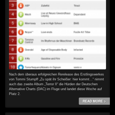
Nach dem überaus erfolgreichen Rerelease des Erstlingswerkes
von Tommi Stumpff „Zu spät ihr Scheißer: hier kommt…“ nimmt
auch das zweite Album „Terror II“ die Hürden der Deutschen
Alternative Charts (DAC) im Fluge und landet diese Woche auf
Platz 2.
READ MORE >