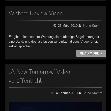
►
Geisterfahrt
Oberer Totpunkt
►
Gevatter Tod
Wisborg Review Video
Oberer Totpunkt
►
25 März 2019
Bruno Kramm
►
Es gibt keine bessere Werbung als aufrichtige Begeisterung für
►
eine Band, und deshalb lassen wir einfach dieses Video für sich
selbst sprechen.
►
READ MORE >
►
►
„A New Tomorrow“ Video
►
veröffentlicht
►
4 Februar 2019
Bruno Kramm
►
►