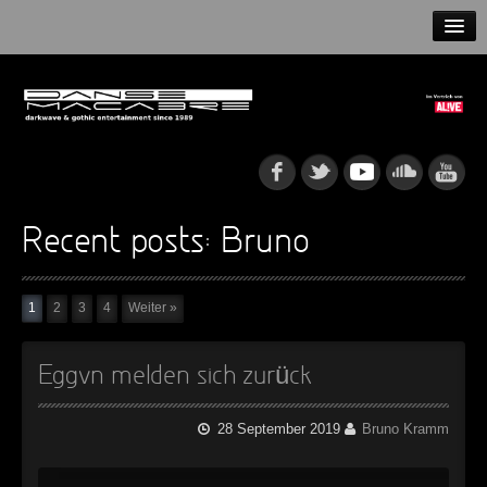
HOME
NEWS
RELEASES
ARTISTS
Recent posts: Bruno
INFO
1
2
3
4
Weiter »
GOTHIP PODCAST
Eggvn melden sich zurück
►
Rattenfänger
28 September 2019
Bruno Kramm
Oberer Totpunkt
►
Dia De Los Muertos
Oberer Totpunkt