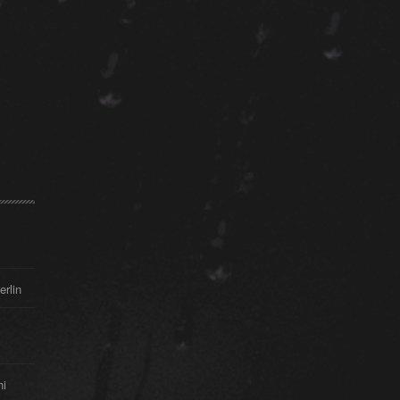
erlin
hi