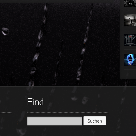
►
►
►
►
►
►
►
Find
Suchen
nach: