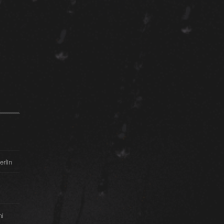
erlin
hi