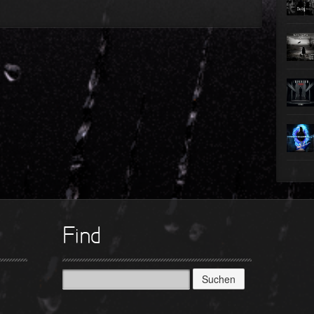
►
►
►
►
►
►
►
Find
Suchen
nach: