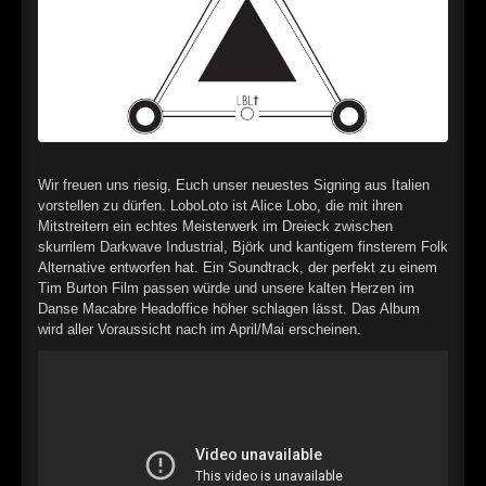
►
Alltag macht tot
Oberer Totpunkt
►
Die Krieger
Oberer Totpunkt
►
Imperator
Oberer Totpunkt
►
Maschinenherz
Oberer Totpunkt
Wir freuen uns riesig, Euch unser neuestes Signing aus Italien
►
Der Siebte Tag
Oberer Totpunkt
vorstellen zu dürfen. LoboLoto ist Alice Lobo, die mit ihren
Mitstreitern ein echtes Meisterwerk im Dreieck zwischen
►
Langfristig gesehen (sind wir alle tot)
skurrilem Darkwave Industrial, Björk und kantigem finsterem Folk
Oberer Totpunkt
Alternative entworfen hat. Ein Soundtrack, der perfekt zu einem
►
Blutmond
Tim Burton Film passen würde und unsere kalten Herzen im
Oberer Totpunkt
Danse Macabre Headoffice höher schlagen lässt. Das Album
►
Totentanz
wird aller Voraussicht nach im April/Mai erscheinen.
Oberer Totpunkt
►
Teufels Lehrerin
Oberer Totpunkt
►
Zeit verfliegt
Oberer Totpunkt
►
Untergehen
Oberer Totpunkt