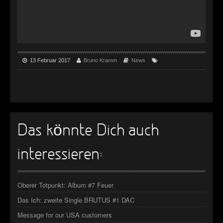
►
Geisterfahrt
Oberer Totpunkt
►
Gevatter Tod
Oberer Totpunkt
►
►
13 Februar 2017
Bruno Kramm
News
►
►
►
Das könnte Dich auch
►
interessieren:
►
►
Oberer Totpunkt: Album #7 Feuer
►
Das Ich: zweite Single BRUTUS #1 DAC
Message for our USA customers
►