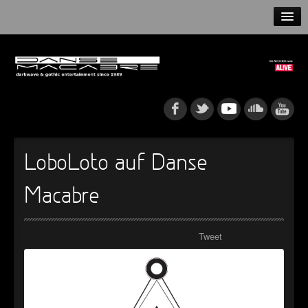
HOME
NEWS
RELEASES
ARTISTS
LoboLoto auf Danse
INFO
Macabre
GOTHIP PODCAST
Tweet
►
Rattenfänger
Oberer Totpunkt
►
Dia De Los Muertos
Oberer Totpunkt