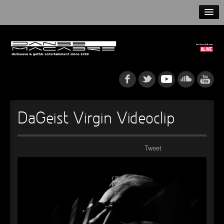
HOME
NEWS
RELEASES
ARTISTS
DaGeist Virgin Videoclip
INFO
Tweet
GOTHIP PODCAST
►
Rattenfänger
Oberer Totpunkt
►
Dia De Los Muertos
Oberer Totpunkt