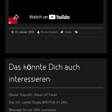
►
Geisterfahrt
Oberer Totpunkt
►
Gevatter Tod
Oberer Totpunkt
►
►
22 Januar 2018
Bruno Kramm
News
►
►
►
Das könnte Dich auch
►
interessieren:
►
►
Oberer Totpunkt: Album #7 Feuer
►
Das Ich: zweite Single BRUTUS #1 DAC
►
Message for our USA customers