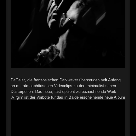
►
Alltag macht tot
Oberer Totpunkt
►
Die Krieger
Oberer Totpunkt
►
Imperator
Oberer Totpunkt
►
Maschinenherz
Oberer Totpunkt
►
Der Siebte Tag
Oberer Totpunkt
►
Langfristig gesehen (sind wir alle tot)
Oberer Totpunkt
►
Blutmond
DaGeist, die französischen Darkwaver überzeugen seit Anfang
Oberer Totpunkt
an mit atmosphärischen Videoclips zu den minimalistischen
►
Totentanz
Düsterperlen. Das neue, fast opulent zu bezeichnende Werk
Oberer Totpunkt
„Virgin“ ist der Vorbote für das in Bälde erscheinende neue Album
►
Teufels Lehrerin
Oberer Totpunkt
►
Zeit verfliegt
Oberer Totpunkt
►
Untergehen
Oberer Totpunkt