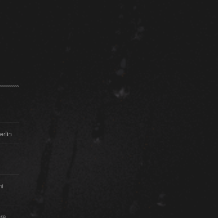
erlin
hi
re,