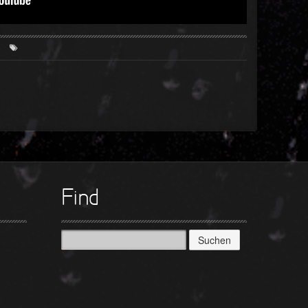
s
Find
Suchen
nach: