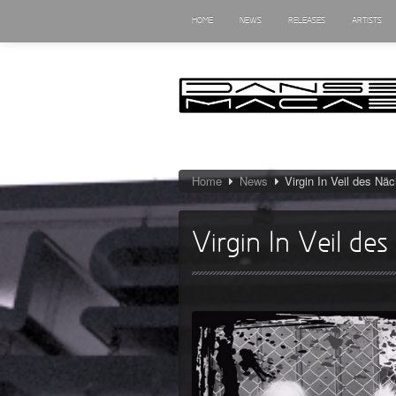
HOME
NEWS
RELEASES
ARTISTS
Home
News
Virgin In Veil des Nä
Virgin In Veil de