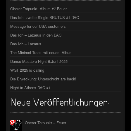
►
Geisterfahrt
Oberer Totpunkt
Oberer Totpunkt: Album #7 Feuer
►
Gevatter Tod
Oberer Totpunkt
Das Ich: zweite Single BRUTUS #1 DAC
►
Message for our USA customers
►
Das Ich – Lazarus in den DAC
Das Ich – Lazarus
►
The Minimal Trees mit neuem Album
►
Danse Macabre Night 6.Juni 2025
►
WGT 2025 is calling
Die Erweckung: Unterschicht are back!
►
Night in Athens DAC #1
►
Neue Veröffentlichungen:
►
►
Oberer Totpunkt – Feuer
►