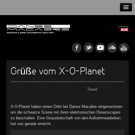
HOME
NEWS
RELEASES
ARTISTS
Grüße vom X-O-Planet
INFO
Tweet
GOTHIP PODCAST
X-O-Planet haben einen Orbit bei Danse Macabre eingenommen
um die schwarze Szene mit ihren elektronischen Dreamscapes
►
zu beschallen. Eine Grussbotschaft von den Aufnahmearbeiten
Rattenfänger
Oberer Totpunkt
hat uns gerade erreicht.
►
Dia De Los Muertos
Oberer Totpunkt