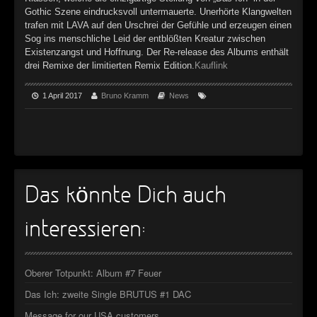
►
Geisterfahrt
Oberer Totpunkt
Gothic Szene eindrucksvoll untermauerte. Unerhörte Klangwelten
trafen mit LAVA auf den Urschrei der Gefühle und erzeugen einen
►
Gevatter Tod
Oberer Totpunkt
Sog ins menschliche Leid der entblößten Kreatur zwischen
Existenzangst und Hoffnung. Der Re-release des Albums enthält
►
drei Remixe der limitierten Remix Edition.
Kauflink
►
1 April 2017
Bruno Kramm
News
►
►
►
Das könnte Dich auch
►
►
interessieren:
►
Oberer Totpunkt: Album #7 Feuer
►
Das Ich: zweite Single BRUTUS #1 DAC
►
Message for our USA customers