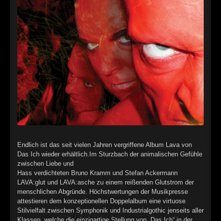
►
Alltag macht tot
Oberer Totpunkt
►
Die Krieger
Oberer Totpunkt
►
Imperator
Oberer Totpunkt
►
Maschinenherz
Oberer Totpunkt
►
Der Siebte Tag
Oberer Totpunkt
►
Langfristig gesehen (sind wir alle tot)
Oberer Totpunkt
►
Blutmond
Oberer Totpunkt
►
Endlich ist das seit vielen Jahren vergriffene Album Lava von
Totentanz
Oberer Totpunkt
Das Ich wieder erhältlich.Im Sturzbach der animalischen Gefühle
►
zwischen Liebe und
Teufels Lehrerin
Oberer Totpunkt
Hass verdichteten Bruno Kramm und Stefan Ackermann
LAVA:glut und LAVA:asche zu einem reißenden Glutstrom der
►
Zeit verfliegt
Oberer Totpunkt
menschlichen Abgründe. Höchstwertungen der Musikpresse
attestieren dem konzeptionellen Doppelalbum eine virtuose
►
Untergehen
Oberer Totpunkt
Stilvielfalt zwischen Symphonik und Industrialgothic jenseits aller
Klassen, welche die einzigartige Stellung von „Das Ich“ in der