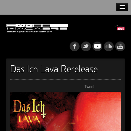
HOME
NEWS
RELEASES
ARTISTS
Das Ich Lava Rerelease
INFO
Tweet
GOTHIP PODCAST
►
Rattenfänger
Oberer Totpunkt
►
Dia De Los Muertos
Oberer Totpunkt