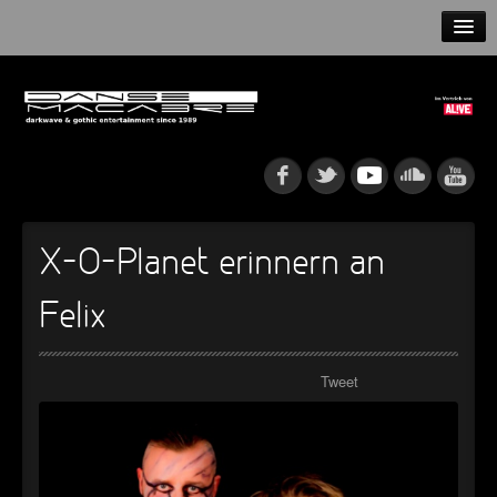
HOME
NEWS
RELEASES
ARTISTS
X-O-Planet erinnern an
INFO
Felix
GOTHIP PODCAST
Tweet
►
Rattenfänger
Oberer Totpunkt
►
Dia De Los Muertos
Oberer Totpunkt