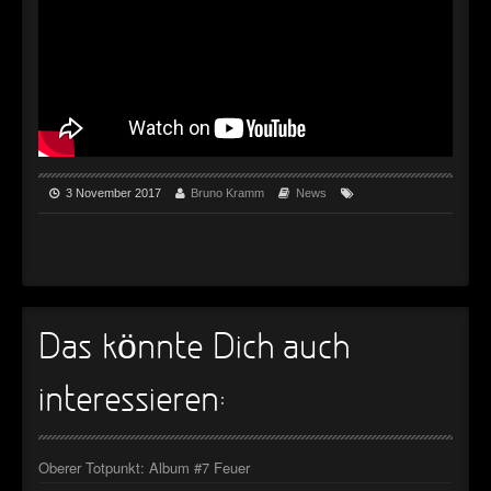
►
Geisterfahrt
Oberer Totpunkt
►
Gevatter Tod
Oberer Totpunkt
►
►
►
3 November 2017
Bruno Kramm
News
►
►
►
Das könnte Dich auch
►
►
interessieren:
►
Oberer Totpunkt: Album #7 Feuer
►