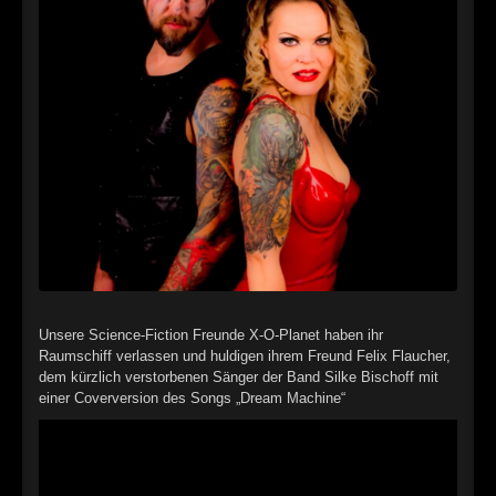
►
Alltag macht tot
Oberer Totpunkt
►
Die Krieger
Oberer Totpunkt
►
Imperator
Oberer Totpunkt
►
Maschinenherz
Oberer Totpunkt
►
Der Siebte Tag
Oberer Totpunkt
►
Langfristig gesehen (sind wir alle tot)
Oberer Totpunkt
►
Blutmond
Oberer Totpunkt
►
Totentanz
Unsere Science-Fiction Freunde X-O-Planet haben ihr
Oberer Totpunkt
Raumschiff verlassen und huldigen ihrem Freund Felix Flaucher,
►
Teufels Lehrerin
dem kürzlich verstorbenen Sänger der Band Silke Bischoff mit
Oberer Totpunkt
einer Coverversion des Songs „Dream Machine“
►
Zeit verfliegt
Oberer Totpunkt
►
Untergehen
Oberer Totpunkt